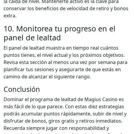
la caída de nivel. Mantenerte activo es la clave para
conservar los beneficios de velocidad de retiro y bonos
extra.
10. Monitorea tu progreso en el
panel de lealtad
El panel de lealtad muestra en tiempo real cuántos
puntos tienes, el nivel actual y los próximos objetivos.
Revisa esta sección al menos una vez por semana para
planificar tus sesiones y asegurarte de que estás en
camino de alcanzar el siguiente rango.
Conclusión
Dominar el programa de lealtad de Magius Casino es
más fácil de lo que parece. Con estas diez estrategias
podrás acumular puntos rápidamente, subir de nivel y
disfrutar de bonos, giros gratis y retiros inmediatos.
Recuerda siempre jugar con responsabilidad y