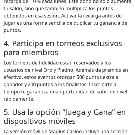
recarga del 10 % cada lunes. Este bono no solo aumenta
tu saldo, sino que también multiplica los puntos
obtenidos en esa sesión. Activar la recarga antes de
jugar es una forma sencilla de duplicar tu ganancia de
puntos.
4. Participa en torneos exclusivos
para miembros
Los torneos de fidelidad están reservados a los
usuarios de nivel Oro y Platino. Además de premios en
efectivo, estos eventos otorgan 500 puntos extra al
ganador y 200 puntos a los finalistas. Inscribirte a
tiempo te garantiza una oportunidad de subir de nivel
rápidamente.
5. Usa la opción “Juega y Gana” en
dispositivos móviles
La versión móvil de Magius Casino incluye una sección