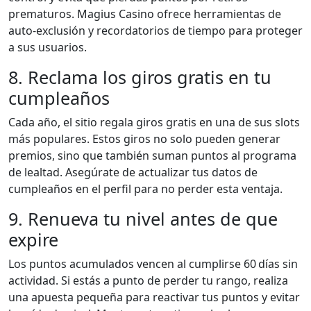
prematuros. Magius Casino ofrece herramientas de
auto‑exclusión y recordatorios de tiempo para proteger
a sus usuarios.
8. Reclama los giros gratis en tu
cumpleaños
Cada año, el sitio regala giros gratis en una de sus slots
más populares. Estos giros no solo pueden generar
premios, sino que también suman puntos al programa
de lealtad. Asegúrate de actualizar tus datos de
cumpleaños en el perfil para no perder esta ventaja.
9. Renueva tu nivel antes de que
expire
Los puntos acumulados vencen al cumplirse 60 días sin
actividad. Si estás a punto de perder tu rango, realiza
una apuesta pequeña para reactivar tus puntos y evitar