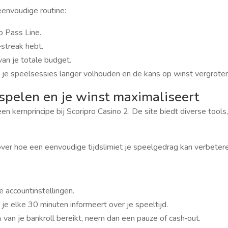
eenvoudige routine:
p Pass Line.
‑streak hebt.
 van je totale budget.
 je speelsessies langer volhouden en de kans op winst vergroten
spelen en je winst maximaliseert
n kernprincipe bij Scoripro Casino 2. De site biedt diverse tools, 
over hoe een eenvoudige tijdslimiet je speelgedrag kan verbeter
e accountinstellingen.
je elke 30 minuten informeert over je speeltijd.
 van je bankroll bereikt, neem dan een pauze of cash‑out.