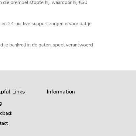
 die drempel stopte hij, waardoor hij €60
 en 24‑uur live support zorgen ervoor dat je
d je bankroll in de gaten, speel verantwoord
pful Links
Information
g
dback
tact