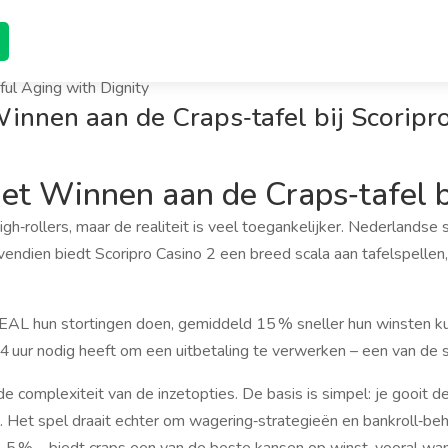
Winnen aan de Craps‑tafel bij Scoripr
et Winnen aan de Craps‑tafel b
gh‑rollers, maar de realiteit is veel toegankelijker. Nederlandse 
ovendien biedt Scoripro Casino 2 een breed scala aan tafelspellen, 
 iDEAL hun stortingen doen, gemiddeld 15 % sneller hun winsten 
 uur nodig heeft om een uitbetaling te verwerken – een van de 
de complexiteit van de inzetopties. De basis is simpel: je gooit
et spel draait echter om wagering‑strategieën en bankroll‑beh
5 % – biedt craps een van de beste kansen op winst, vooral wann