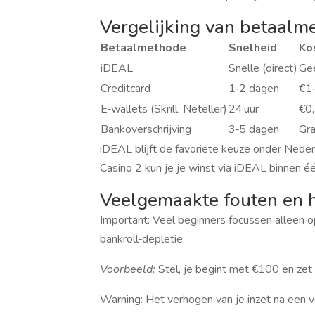
Vergelijking van betaalm
Betaalmethode
Snelheid
Ko
iDEAL
Snelle (direct)
Ge
Creditcard
1‑2 dagen
€1‑
E‑wallets (Skrill, Neteller)
24 uur
€0
Bankoverschrijving
3‑5 dagen
Gra
iDEAL blijft de favoriete keuze onder Neder
Casino 2 kun je je winst via iDEAL binnen éé
Veelgemaakte fouten en h
Important: Veel beginners focussen alleen o
bankroll‑depletie.
Voorbeeld:
Stel, je begint met €100 en zet 
Warning: Het verhogen van je inzet na een v