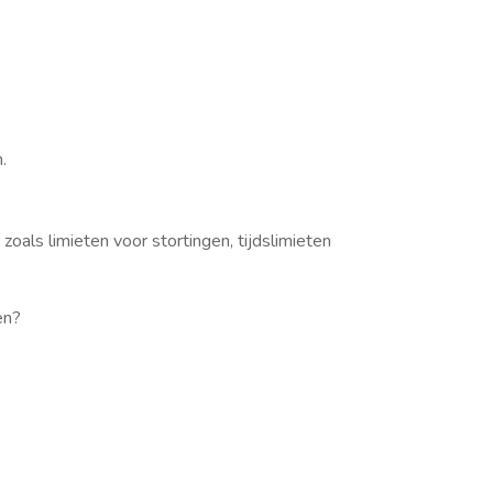
.
zoals limieten voor stortingen, tijdslimieten
en?