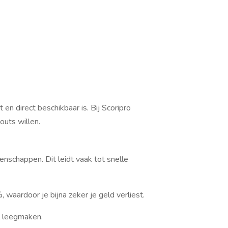
n direct beschikbaar is. Bij Scoripro
outs willen.
enschappen. Dit leidt vaak tot snelle
waardoor je bijna zeker je geld verliest.
l leegmaken.