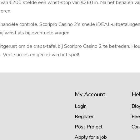
van €200 stelde een winst‑stop van €260 in. Na het behalen van
keren.
anciële controle. Scoripro Casino 2’s snelle iDEAL‑uitbetalingen
ij winst als bij eventuele vragen.
gerust om de craps‑tafel bij Scoripro Casino 2 te betreden. Hou
 Veel succes en geniet van het spel!
My Account
Hel
Login
Blo
Register
Fee
Post Project
Con
Apply for a job