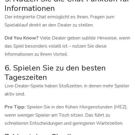
Informationen
Der integrierte Chat ermöglicht es Ihnen, Fragen zum
Spielablauf direkt an den Dealer zu stellen.
Did You Know?
Viele Dealer geben subtile Hinweise, wenn
das Spiel besonders volatil ist – nutzen Sie diese
Informationen zu Ihrem Vorteil.
6. Spielen Sie zu den besten
Tageszeiten
Live‑Dealer‑Spiele haben Stoßzeiten, in denen mehr Spieler
aktiv sind.
Pro Tipp:
Spielen Sie in den frühen Morgenstunden (MEZ),
wenn weniger Spieler am Tisch sitzen. Das führt zu
schnelleren Entscheidungen und geringeren Wartezeiten.