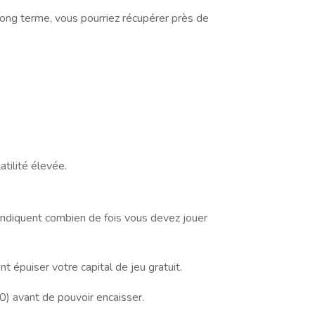
long terme, vous pourriez récupérer près de
tilité élevée.
 indiquent combien de fois vous devez jouer
épuiser votre capital de jeu gratuit.
) avant de pouvoir encaisser.