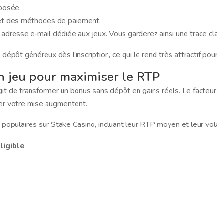
oposée.
t et des méthodes de paiement.
e adresse e‑mail dédiée aux jeux. Vous garderez ainsi une trace cl
dépôt généreux dès l’inscription, ce qui le rend très attractif po
n jeu pour maximiser le RTP
git de transformer un bonus sans dépôt en gains réels. Le facteur
er votre mise augmentent.
 populaires sur Stake Casino, incluant leur RTP moyen et leur volat
ligible