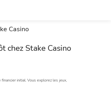
ake Casino
ôt chez Stake Casino
financier initial. Vous explorez les jeux,