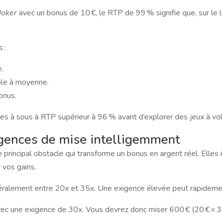
Joker
avec un bonus de 10 €, le RTP de 99 % signifie que, sur le 
 :
e.
ible à moyenne.
bonus.
es à sous à RTP supérieur à 96 % avant d’explorer des jeux à vola
igences de mise intelligemment
principal obstacle qui transforme un bonus en argent réel. Elles
 vos gains.
éralement entre 20x et 35x. Une exigence élevée peut rapidement 
ec une exigence de 30x. Vous devrez donc miser 600 € (20 € × 30