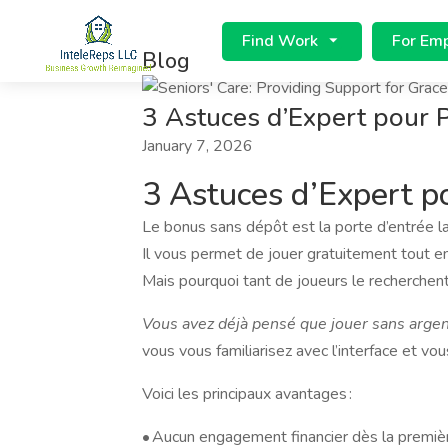
Find Work
For Em
Blog
3 Astuces d’Expert pour 
January 7, 2026
3 Astuces d’Expert p
Le bonus sans dépôt est la porte d’entrée la
Il vous permet de jouer gratuitement tout en
Mais pourquoi tant de joueurs le recherchent‑
Vous avez déjà pensé que jouer sans argent
vous vous familiarisez avec l’interface et vou
Voici les principaux avantages :
• Aucun engagement financier dès la premiè