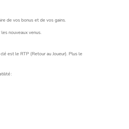
aire de vos bonus et de vos gains.
ur les nouveaux venus.
 clé est le RTP (Retour au Joueur). Plus le
ilité :