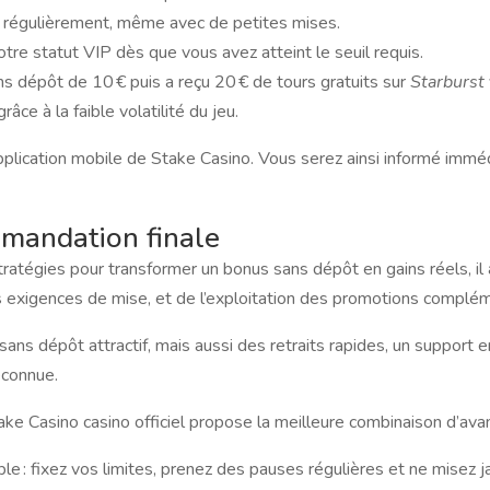
t régulièrement, même avec de petites mises.
tre statut VIP dès que vous avez atteint le seuil requis.
ans dépôt de 10 € puis a reçu 20 € de tours gratuits sur
Starburst
ce à la faible volatilité du jeu.
l’application mobile de Stake Casino. Vous serez ainsi informé i
mandation finale
ratégies pour transformer un bonus sans dépôt en gains réels, il 
 exigences de mise, et de l’exploitation des promotions complémen
ns dépôt attractif, mais aussi des retraits rapides, un support e
econnue.
ake Casino casino officiel
propose la meilleure combinaison d’avant
ble : fixez vos limites, prenez des pauses régulières et ne misez