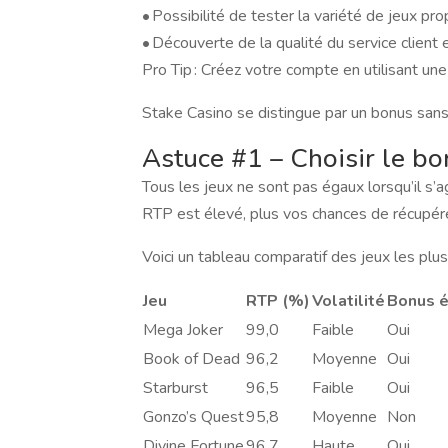
• Possibilité de tester la variété de jeux pr
• Découverte de la qualité du service clien
Pro Tip : Créez votre compte en utilisant un
Stake Casino se distingue par un bonus sans 
Astuce #1 – Choisir le bo
Tous les jeux ne sont pas égaux lorsqu’il s’a
RTP est élevé, plus vos chances de récupér
Voici un tableau comparatif des jeux les plus
Jeu
RTP (%)
Volatilité
Bonus é
Mega Joker
99,0
Faible
Oui
Book of Dead
96,2
Moyenne
Oui
Starburst
96,5
Faible
Oui
Gonzo’s Quest
95,8
Moyenne
Non
Divine Fortune
96,7
Haute
Oui