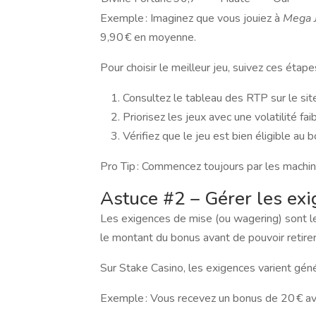
Exemple : Imaginez que vous jouiez à
Mega 
9,90 € en moyenne.
Pour choisir le meilleur jeu, suivez ces étapes
Consultez le tableau des RTP sur le sit
Priorisez les jeux avec une volatilité fa
Vérifiez que le jeu est bien éligible au 
Pro Tip : Commencez toujours par les machin
Astuce #2 – Gérer les ex
Les exigences de mise (ou wagering) sont le 
le montant du bonus avant de pouvoir retirer
Sur Stake Casino, les exigences varient gén
Exemple : Vous recevez un bonus de 20 € av