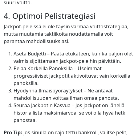
suuri voitto.
4. Optimoi Pelistrategiasi
Jackpot-peleissä ei ole täysin varmaa voittostrategiaa,
mutta muutamia taktiikoita noudattamalla voit
parantaa mahdollisuuksiasi.
Aseta Budjetti – Päätä etukäteen, kuinka paljon olet
valmis sijoittamaan jackpot-peleihin päivittäin.
Pelaa Korkeilla Panoksilla – Useimmat
progressiiviset jackpotit aktivoituvat vain korkeilla
panoksilla.
Hyödynnä Ilmaispyöräytykset – Ne antavat
mahdollisuuden voittaa ilman omaa panosta.
Seuraa Jackpotin Kasvua – Jos jackpot on lähellä
historiallista maksimiarvoa, se voi olla hyvä hetki
panostaa.
Pro Tip:
Jos sinulla on rajoitettu bankroll, valitse pelit,