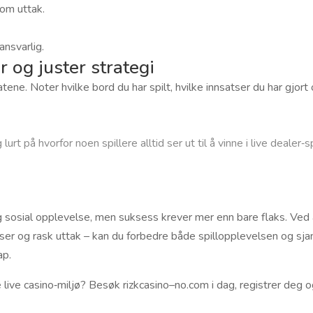
 om uttak.
ansvarlig.
r og juster strategi
ene. Noter hvilke bord du har spilt, hvilke innsatser du har gjort o
t på hvorfor noen spillere alltid ser ut til å vinne i live dealer‑sp
g sosial opplevelse, men suksess krever mer enn bare flaks. Ved å
ser og rask uttak – kan du forbedre både spillopplevelsen og sjans
ap.
te live casino‑miljø? Besøk
rizkcasino–no.com
i dag, registrer deg 