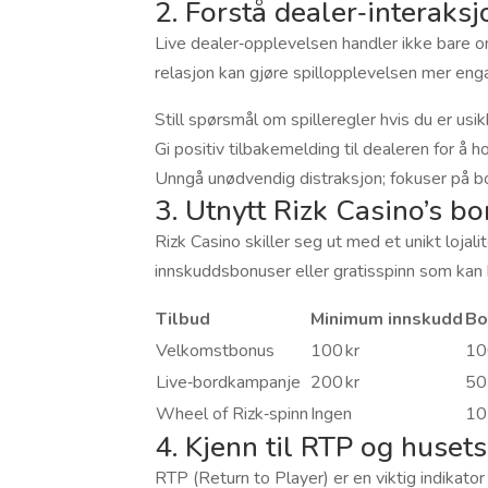
2. Forstå dealer‑interaks
Live dealer‑opplevelsen handler ikke bare o
relasjon kan gjøre spillopplevelsen mer eng
Still spørsmål om spilleregler hvis du er usik
Gi positiv tilbakemelding til dealeren for å 
Unngå unødvendig distraksjon; fokuser på b
3. Utnytt Rizk Casino’s b
Rizk Casino skiller seg ut med et unikt loja
innskuddsbonuser eller gratisspinn som kan b
Tilbud
Minimum innskudd
Bo
Velkomstbonus
100 kr
10
Live‑bordkampanje
200 kr
50
Wheel of Rizk‑spinn
Ingen
10
4. Kjenn til RTP og husets
RTP (Return to Player) er en viktig indikato