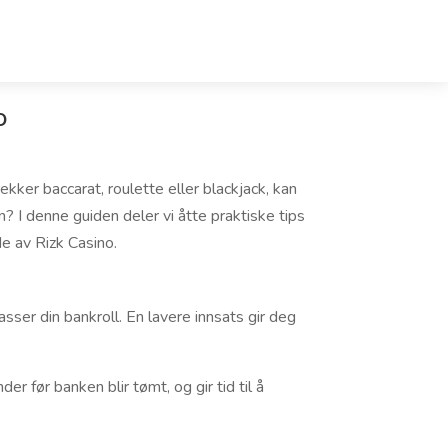
o
ekker baccarat, roulette eller blackjack, kan
? I denne guiden deler vi åtte praktiske tips
e av Rizk Casino.
ser din bankroll. En lavere innsats gir deg
 før banken blir tømt, og gir tid til å