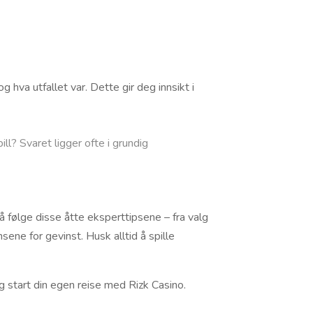
g hva utfallet var. Dette gir deg innsikt i
ill? Svaret ligger ofte i grundig
 følge disse åtte eksperttipsene – fra valg
ene for gevinst. Husk alltid å spille
og start din egen reise med Rizk Casino.