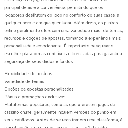
principal delas é a conveniência, permitindo que os
jogadores desfrutem do jogo no conforto de suas casas, a
qualquer hora e em qualquer lugar. Além disso, os plinkos
online geralmente oferecem uma variedade maior de temas,
recursos e opções de apostas, tornando a experiência mais
personalizada e emocionante. É importante pesquisar e
escolher plataformas confiáveis e licenciadas para garantir a
segurança de seus dados e fundos.
Flexibilidade de horários
Variedade de temas
Opções de apostas personalizadas
Bônus e promoções exclusivas
Plataformas populares, como as que oferecem jogos de
cassino online, geralmente incluem versões do plinko em
seus catálogos. Antes de se registrar em uma plataforma, é
crucial verificar se ela possui uma licença válida, utiliza