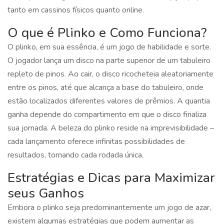
tanto em cassinos físicos quanto online.
O que é Plinko e Como Funciona?
O plinko, em sua essência, é um jogo de habilidade e sorte.
O jogador lança um disco na parte superior de um tabuleiro
repleto de pinos. Ao cair, o disco ricocheteia aleatoriamente
entre os pinos, até que alcança a base do tabuleiro, onde
estão localizados diferentes valores de prêmios. A quantia
ganha depende do compartimento em que o disco finaliza
sua jornada. A beleza do plinko reside na imprevisibilidade –
cada lançamento oferece infinitas possibilidades de
resultados, tornando cada rodada única.
Estratégias e Dicas para Maximizar
seus Ganhos
Embora o plinko seja predominantemente um jogo de azar,
existem algumas estratégias que podem aumentar as