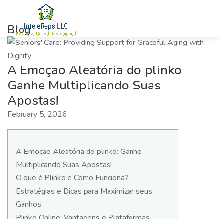
Blog
A Emoção Aleatória do plinko
Ganhe Multiplicando Suas
Apostas!
February 5, 2026
A Emoção Aleatória do plinko: Ganhe
Multiplicando Suas Apostas!
O que é Plinko e Como Funciona?
Estratégias e Dicas para Maximizar seus
Ganhos
Plinko Online: Vantagens e Plataformas