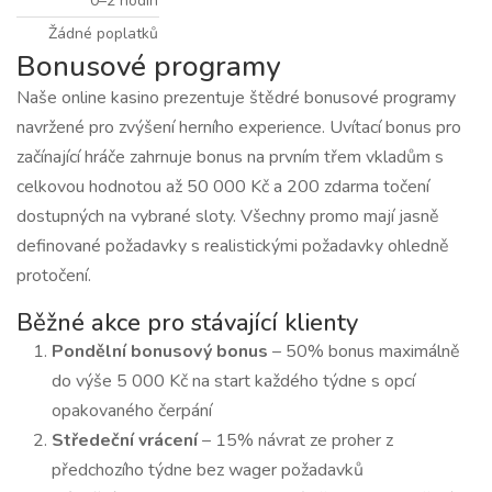
0–2 hodin
Žádné poplatků
Bonusové programy
Naše online kasino prezentuje štědré bonusové programy
navržené pro zvýšení herního experience. Uvítací bonus pro
začínající hráče zahrnuje bonus na prvním třem vkladům s
celkovou hodnotou až 50 000 Kč a 200 zdarma točení
dostupných na vybrané sloty. Všechny promo mají jasně
definované požadavky s realistickými požadavky ohledně
protočení.
Běžné akce pro stávající klienty
Pondělní bonusový bonus
– 50% bonus maximálně
do výše 5 000 Kč na start každého týdne s opcí
opakovaného čerpání
Středeční vrácení
– 15% návrat ze proher z
předchozího týdne bez wager požadavků