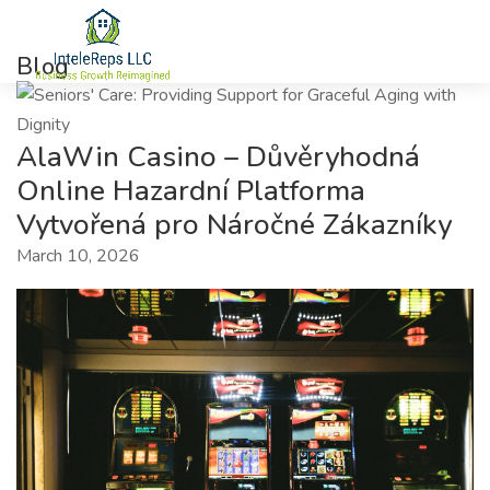
Blog
AlaWin Casino – Důvěryhodná
Online Hazardní Platforma
Vytvořená pro Náročné Zákazníky
March 10, 2026