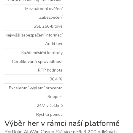
Mezinárodní ověření
Zabezpečení
SSL 256-bitové
Nejvyšší zabezpečení informací
Audit her
Každoměsíční kontroly
Certifikovaná spravedlnost
RTP hodnota
96,4 %
Excelentní výplatní procento
Support
24/7 v češtině
Rychlá pomoc
Výběr her v rámci naší platformě
Portfolio AlaWin Casino čítá více nežli 3 200 odlišných