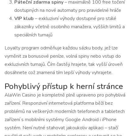
Páteční zdarma spiny
– maximálně 100 free točení
dostupných na nové automaty pro pravidelné hráče
VIP klub
– exkluzivní výhody dostupné pro stálé
zákazníky včetně osobního manažera, vyšších limitů a
speciálních turnajů
Loyalty program odměňuje každou sázku body, jež lze
vyměnit za bonusové peníze, volná spiny nebo vstup do
exkluzivních turnajů. Čím častěji hrajete, tak vyšší úroveň
dosáhnete což znamená tím lepší výhody vyhrajete.
Pohyblivý přístup k herní stránce
AlaWin Casino je kompletně plně upraveno pro pohyblivá
zařízení. Responzivní internetová platforma běží bez
problémů na veškerých moderních telefonech a tabletech
zařízení s mobilními systémy Google Android i iPhone
systém. Není nutné stahovat jakoukoliv aplikaci – stačí