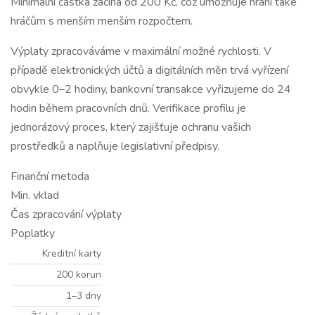
Minimální částka začíná od 200 Kč, což umožňuje hraní také
hráčům s menším menším rozpočtem.
Výplaty zpracováváme v maximální možné rychlosti. V
případě elektronických účtů a digitálních měn trvá vyřízení
obvykle 0–2 hodiny, bankovní transakce vyřizujeme do 24
hodin během pracovních dnů. Verifikace profilu je
jednorázový proces, který zajišťuje ochranu vašich
prostředků a naplňuje legislativní předpisy.
Finanční metoda
Min. vklad
Čas zpracování výplaty
Poplatky
Kreditní karty
200 korun
1–3 dny