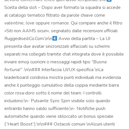
Scelta della slot – Dopo aver formato la squadra si accede
al catalogo tematico filtrato da parole chiave come
valentine
,
love
oppure
romance
. Qui compare anche il filtro
«Siti non AAMS sicuri», segnalato dalle recensioni ufficiali
Ruggedised.Co.Com.\n\n
Avvio della partita – La UI
presenta due avatar sincronizzati affacciati su schermi
separati ma collegati tramite chat integrata dove è possibile
inviare emoji cuoricini o messaggi rapidi tipo
“Buona
fortuna!”
.\n\n### Interfaccia UI/UX specifica \nLa
leaderboard condivisa mostra punti individuali ma evidenzia
anche il punteggio cumulativo della coppia mediante barra
color rosa‑doro sotto il nome del team. I controlli
includono:\n- Pulsante
Sync Spin
visibile solo quando
entrambi hanno saldo sufficiente;\n- Notifiche push
automatiche quando viene sbloccato un bonus speciale
(“Heart Boost”).\n\n### Ostacoli comuni \nAlcuni utenti