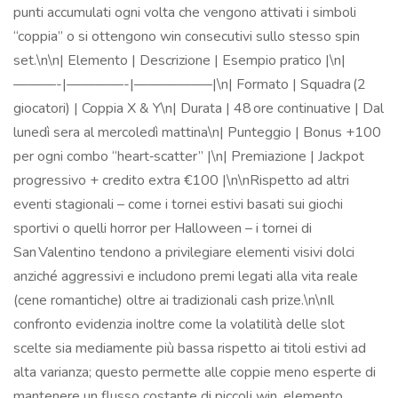
punti accumulati ogni volta che vengono attivati i simboli
“coppia” o si ottengono win consecutivi sullo stesso spin
set.\n\n| Elemento | Descrizione | Esempio pratico |\n|
———-|————-|—————–|\n| Formato | Squadra (2
giocatori) | Coppia X & Y\n| Durata | 48 ore continuative | Dal
lunedì sera al mercoledì mattina\n| Punteggio | Bonus +100
per ogni combo “heart‑scatter” |\n| Premiazione | Jackpot
progressivo + credito extra €100 |\n\nRispetto ad altri
eventi stagionali – come i tornei estivi basati sui giochi
sportivi o quelli horror per Halloween – i tornei di
San Valentino tendono a privilegiare elementi visivi dolci
anziché aggressivi e includono premi legati alla vita reale
(cene romantiche) oltre ai tradizionali cash prize.\n\nIl
confronto evidenzia inoltre come la volatilità delle slot
scelte sia mediamente più bassa rispetto ai titoli estivi ad
alta varianza; questo permette alle coppie meno esperte di
mantenere un flusso costante di piccoli win, elemento