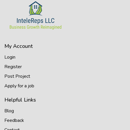
My Account
Login
Register
Post Project
Apply for a job
Helpful Links
Blog
Feedback