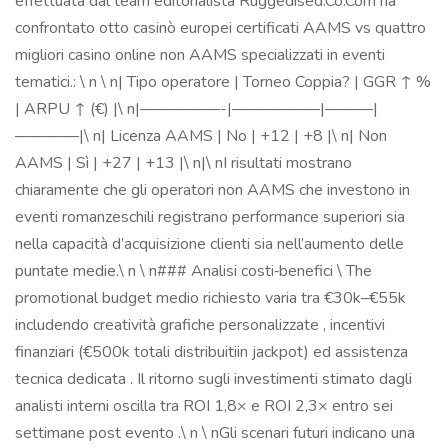
effettuata dal team editorialista Ruggedised.Co.Com ha
confrontato otto casinò europei certificati AAMS vs quattro
migliori casino online non AAMS specializzati in eventi
tematici.: \ n \ n| Tipo operatore | Torneo Coppia? | GGR ↑ %
| ARPU ↑ (€) |\ n|—————-|—————–|———|
————|\ n| Licenza AAMS | No | +12 | +8 |\ n| Non
AAMS | Sì | +27 | +13 |\ n|\ nI risultati mostrano
chiaramente che gli operatori non AAMS che investono in
eventi romanzeschili registrano performance superiori sia
nella capacità d’acquisizione clienti sia nell’aumento delle
puntate medie.\ n \ n### Analisi costi‑benefici \ The
promotional budget medio richiesto varia tra €30k–€55k
includendo creatività grafiche personalizzate , incentivi
finanziari (€500k totali distribuitiin jackpot) ed assistenza
tecnica dedicata . Il ritorno sugli investimenti stimato dagli
analisti interni oscilla tra ROI 1,8× e ROI 2,3× entro sei
settimane post evento .\ n \ nGli scenari futuri indicano una