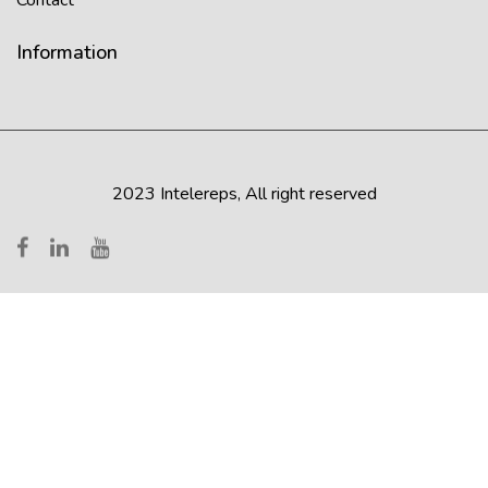
Contact
Information
2023 Intelereps, All right reserved