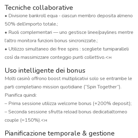
Tecniche collaborative
• Divisione bankroll equa ‑ ciascun membro deposita almeno
​50%​ dell’importo totale.;
• Ruoli complementari — uno gestisce linee/paylines mentre
l’altro monitora funzioni bonus sincronizzate.;
• Utilizzo simultaneo dei free spins : scegliete turniparalleli
così da massimizzare conteggio punti collettivo.<н
Uso intelligente dei bonus
Molti casinò offrono boost multiplicativi solo se entrambe le
parti completiano mission quotidiane (“Spin Together”).
Pianifica quindi:
– Prima sessione utilizza welcome bonus (+200% deposit);
– Seconda sessione sfrutta reload bonus dedicatialtorneo
couple (=150%).<н
Pianificazione temporale & gestione