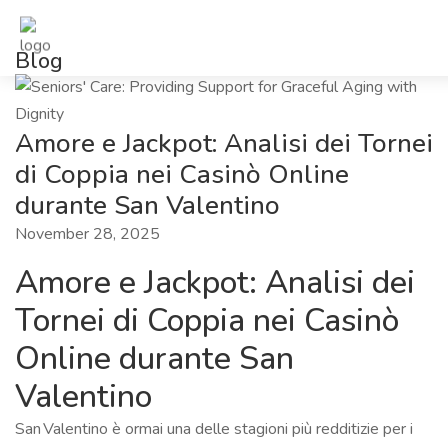
Blog
Amore e Jackpot: Analisi dei Tornei
di Coppia nei Casinò Online
durante San Valentino
November 28, 2025
Amore e Jackpot: Analisi dei
Tornei di Coppia nei Casinò
Online durante San
Valentino
San Valentino è ormai una delle stagioni più redditizie per i