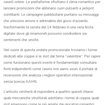
casinò online. Le piattaforme sfruttano il clima romantico per
lanciare promozioni che abbinano cuori pulsanti a jackpot
scintillanti. Le campagne pubblicitarie puntano su messaggi
che uniscono amore e adrenalina del gioco d’azzardo,
trasformando la serata del 14 febbraio in una vera festa
digitale dove gli innamorati possono condividere sia
sentimenti che vincite.
Nel cuore di questa ondata promozionale troviamo i tornei
dedicati alle coppie e le slot dal tema “valentine”. Per capire
come funzionano questi eventi è fondamentale consultare
fonti indipendenti come
casino non aams sicuri
, il portale di
recensione che analizza i migliori operatori internazionali
senza licenza AAMS.
L’articolo cercherà di rispondere a quattro quesiti chiave:
quali meccaniche strutturali adottano i tornei di coppia; quali
slot emergono come le più amate dai giocatori romantici;