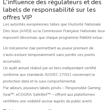
L’influence des régulateurs et des
labels​ de responsabilité sur les
offres VIP
Les autorités européennes telles que l’Autorité Nationale
Des Jeux (ANDJ) ou la Commission Française Nationale Jeux
imposent désormais que chaque programme fidélité inclue :
Un mécanisme clair permettant au joueur premium de
s’auto‑exclure temporairement sans perdre ses points
accumulés.
Un audit annuel réalisé par un tiers indépendant certifié
conforme aux standards ISO/IEC 27001 concernant la
protection data et le suivi comportemental.
Par ailleurs, plusieurs labels privés – Responsible Gaming
Seal™, eCOGRA SafeBet™ – offrent aux plateformes
certifiées une visibilité accrue auprès du public averti.