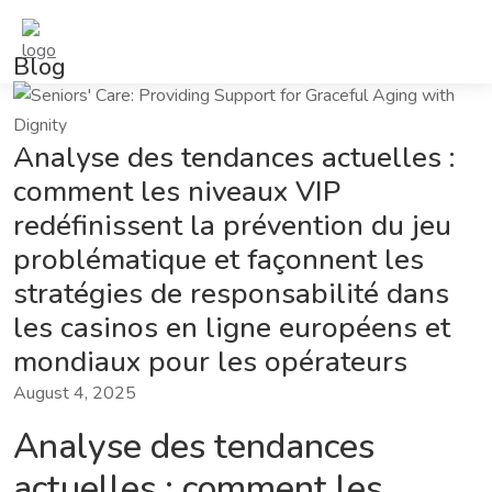
Blog
Analyse des tendances actuelles :
comment les niveaux VIP
redéfinissent la prévention du jeu
problématique et façonnent les
stratégies de responsabilité dans
les casinos en ligne européens et
mondiaux pour les opérateurs
August 4, 2025
Analyse des tendances
actuelles : comment les