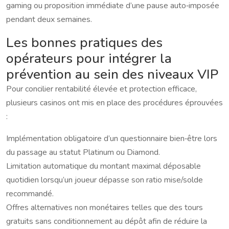
gaming ou proposition immédiate d’une pause auto‑imposée
pendant deux semaines.
Les bonnes pratiques des
opérateurs pour intégrer la
prévention au sein des niveaux VIP
Pour concilier rentabilité élevée et protection efficace,
plusieurs casinos ont mis en place des procédures éprouvées
:
Implémentation obligatoire d’un questionnaire bien‑être lors
du passage au statut Platinum ou Diamond.
Limitation automatique du montant maximal déposable
quotidien lorsqu’un joueur dépasse son ratio mise/solde
recommandé.
Offres alternatives non monétaires telles que des tours
gratuits sans conditionnement au dépôt afin de réduire la