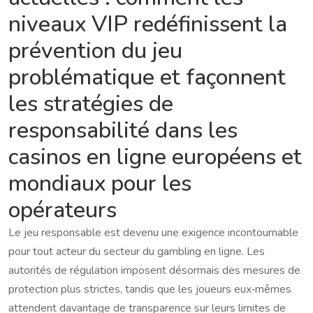
niveaux VIP redéfinissent la
prévention du jeu
problématique et façonnent
les stratégies de
responsabilité dans les
casinos en ligne européens et
mondiaux pour les
opérateurs
Le jeu responsable est devenu une exigence incontournable
pour tout acteur du secteur du gambling en ligne. Les
autorités de régulation imposent désormais des mesures de
protection plus strictes, tandis que les joueurs eux‑mêmes
attendent davantage de transparence sur leurs limites de