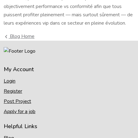
objectivement performance vs conformité afin que tous
puissent profiter pleinement — mais surtout sûrement — de
leurs expériences vip dans ce secteur en pleine évolution.
Blog Home
My Account
Login
Register
Post Project
Apply for a job
Helpful Links
Blog