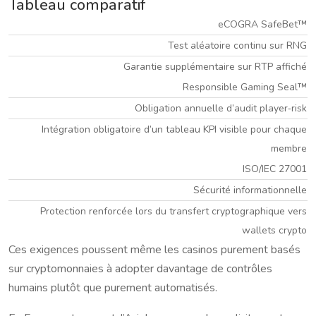
Tableau comparatif
eCOGRA SafeBet™
Test aléatoire continu sur RNG
Garantie supplémentaire sur RTP affiché
Responsible Gaming Seal™
Obligation annuelle d’audit player‑risk
Intégration obligatoire d’un tableau KPI visible pour chaque
membre
ISO/IEC 27001
Sécurité informationnelle
Protection renforcée lors du transfert cryptographique vers
wallets crypto
Ces exigences poussent même les casinos purement basés
sur cryptomonnaies à adopter davantage de contrôles
humains plutôt que purement automatisés.