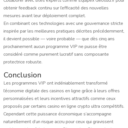
Collaborer avec sites experts comme Equipex Geosud.fr pour
obtenir feedback continu sur l’efficacité des nouvelles
mesures avant leur déploiement complet.
En combinant ces technologies avec une gouvernance stricte
inspirée par les meilleures pratiques décrites précédemment,
il devient possible — voire probable — que dès cinq ans
prochainement aucun programme VIP ne puisse être
considéré comme purement lucratif sans composante
protectrice robuste.
Conclusion
Les programmes VIP ont indéniablement transformé
l’économie digitale des casinos en ligne grâce à leurs offres
personnalisées et leurs incentives attractifs comme ceux
proposés par certains casino en ligne crypto ultra compétitifs.
Cependant cette puissance économique s’accompagne
naturellement d’un risque accru pour ceux qui gravissent