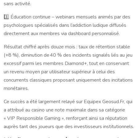
sans activité.
3️⃣ Éducation continue – webinars mensuels animés par des
psychologues spécialisés dans l’addiction ludique diffusés
directement aux membres via dashboard personnalisé.
Résultat chiffré après douze mois : taux de rétention stable
(+8 %), diminution de 40 % des incidents signalés liés au jeu
excessif parmi les membres Diamond+, tout en conservant
un revenu moyen par utilisateur supérieur à celui des
concurrents classiques proposant uniquement des incitations
monétaires.
Ce succès a été largement relayé sur Equipex Geosud.Fr, qui
a attribué au casino une note maximale dans sa catégorie
« VIP Responsible Gaming », renforçant ainsi sa réputation
auprès tant des joueurs que des investisseurs institutionnels.