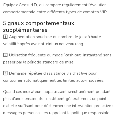
Equipex Geosud.Fr, qui compare régulièrement l’évolution
comportementale entre différents types de comptes VIP.
Signaux comportementaux
supplémentaires
1️⃣ Augmentation soudaine du nombre de jeux à haute
volatilité après avoir atteint un nouveau rang.
2️⃣ Utilisation fréquente du mode “cash‑out” instantané sans
passer par la période standard de mise.
3️⃣ Demande répétée d’assistance via chat live pour
contourner automatiquement les limites auto‑imposées.
Quand ces indicateurs apparaissent simultanément pendant
plus d’une semaine, ils constituent généralement un point
d’alerte suffisant pour déclencher une intervention proactive :
messages personnalisés rappelant la politique responsible