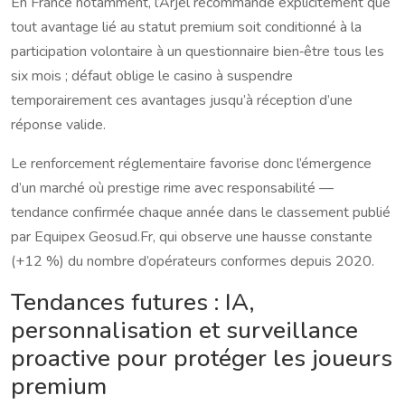
En France notamment, l’Arjel recommande explicitement que
tout avantage lié au statut premium soit conditionné à la
participation volontaire à un questionnaire bien‑être tous les
six mois ; défaut oblige le casino à suspendre
temporairement ces avantages jusqu’à réception d’une
réponse valide.
Le renforcement réglementaire favorise donc l’émergence
d’un marché où prestige rime avec responsabilité —
tendance confirmée chaque année dans le classement publié
par Equipex Geosud.Fr, qui observe une hausse constante
(+12 %) du nombre d’opérateurs conformes depuis 2020.
Tendances futures : IA,
personnalisation et surveillance
proactive pour protéger les joueurs
premium