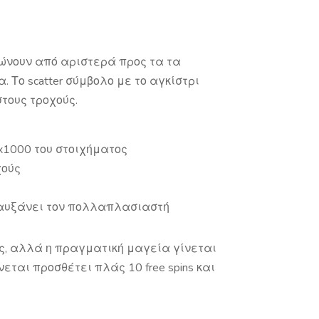
ώνουν από αριστερά προς τα τα
. Το scatter σύμβολο με το αγκίστρι
τους τροχούς.
x1000 του στοιχήματος
χούς
 αυξάνει τον πολλαπλασιαστή
ές, αλλά η πραγματική μαγεία γίνεται
ται προσθέτει πλάς 10 free spins και