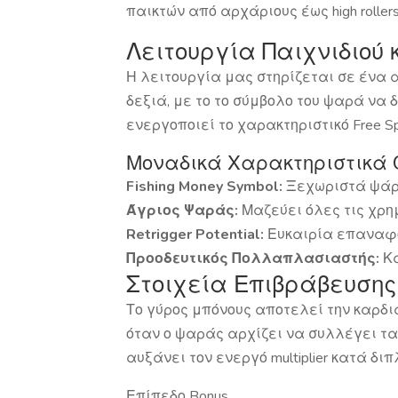
παικτών από αρχάριους έως high rollers
Λειτουργία Παιχνιδιού 
Η λειτουργία μας στηρίζεται σε ένα
δεξιά, με το το σύμβολο του ψαρά να δ
ενεργοποιεί το χαρακτηριστικό Free S
Μοναδικά Χαρακτηριστικά 
Fishing Money Symbol:
Ξεχωριστά ψάρι
Άγριος Ψαράς:
Μαζεύει όλες τις χρη
Retrigger Potential:
Ευκαιρία επαναφορ
Προοδευτικός Πολλαπλασιαστής:
Κά
Στοιχεία Επιβράβευσης
Το γύρος μπόνους αποτελεί την καρδι
όταν ο ψαράς αρχίζει να συλλέγει τα
αυξάνει τον ενεργό multiplier κατά διπ
Επίπεδο Bonus