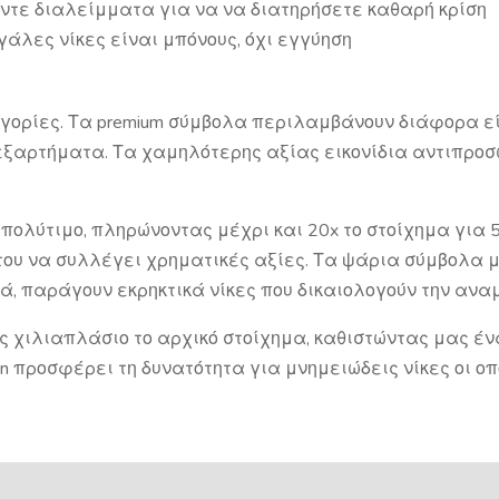
τε διαλείμματα για να να διατηρήσετε καθαρή κρίση
γάλες νίκες είναι μπόνους, όχι εγγύηση
ηγορίες. Τα premium σύμβολα περιλαμβάνουν διάφορα ε
ξαρτήματα. Τα χαμηλότερης αξίας εικονίδια αντιπροσωπ
 πολύτιμο, πληρώνοντας μέχρι και 20x το στοίχημα για 
 του να συλλέγει χρηματικές αξίες. Τα ψάρια σύμβολα
ά, παράγουν εκρηκτικά νίκες που δικαιολογούν την ανα
ις χιλιαπλάσιο το αρχικό στοίχημα, καθιστώντας μας έ
on προσφέρει τη δυνατότητα για μνημειώδεις νίκες οι ο