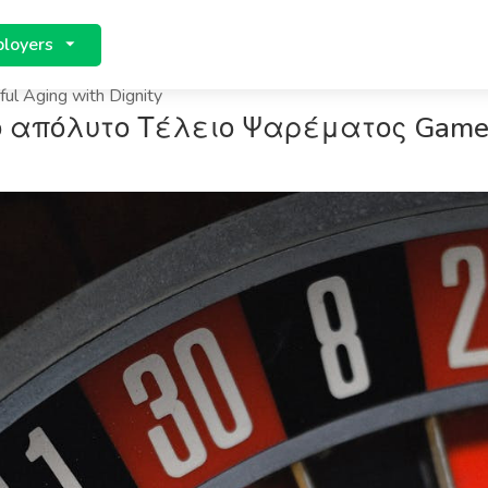
ployers
 Το απόλυτο Τέλειο Ψαρέματος Game