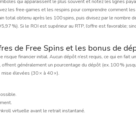
mboles qui apparaissent le plus souvent et notez les lignes paya
ivez les free‑games et les respins pour comprendre comment les mu
gain total obtenu après les 100 spins, puis divisez par le nombre d
5,97 %). Si le ROI est supérieur au RTP, l’offre est favorable; sin
res de Free Spins et les bonus de dé
 risque financier initial. Aucun dépôt n’est requis, ce qui en fait u
, offrent généralement un pourcentage du dépôt (ex. 100 % jusq
e mise élevées (30 × à 40 ×).
ossible.
ement.
roll virtuelle avant le retrait instantané.