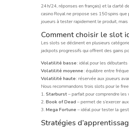
24 h/24, réponses en français) et la clarté 
casino Royal ne propose ses 150 spins que p
joueurs à tester rapidement le produit, mais
Comment choisir le slot i
Les slots se déclinent en plusieurs catégor
jackpots progressifs qui offrent des gains pot
Volatilité basse
: idéal pour les débutants
Volatilité moyenne
: équilibre entre fréqu
Volatilité haute
: réservée aux joueurs avan
Nous recommandons trois slots pour le free 
1.
Starburst
– parfait pour comprendre les 
2.
Book of Dead
– permet de s’exercer aux 
3.
Mega Fortune
– idéal pour tester la gest
Stratégies d’apprentissag