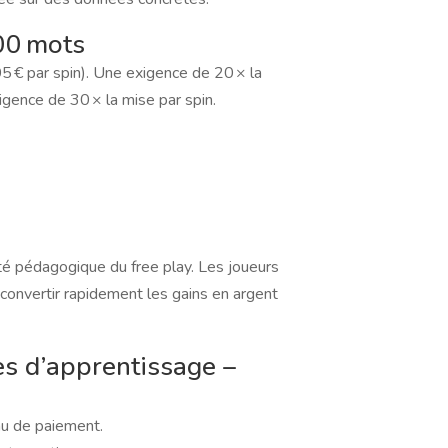
300 mots
5 € par spin). Une exigence de 20 × la
igence de 30 × la mise par spin.
ité pédagogique du free play. Les joueurs
 convertir rapidement les gains en argent
es d’apprentissage –
au de paiement.