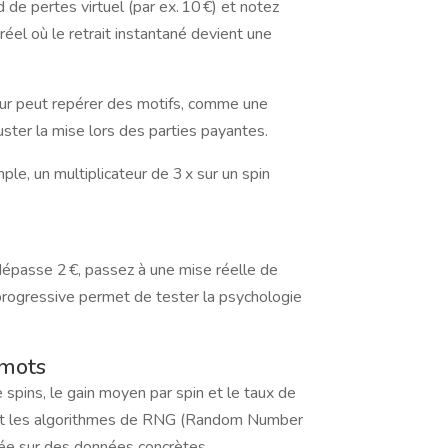
 de pertes virtuel (par ex. 10 €) et notez
réel où le retrait instantané devient une
ueur peut repérer des motifs, comme une
uster la mise lors des parties payantes.
ple, un multiplicateur de 3 x sur un spin
é dépasse 2 €, passez à une mise réelle de
 progressive permet de tester la psychologie
 mots
 spins, le gain moyen par spin et le taux de
ent les algorithmes de RNG (Random Number
basée sur des données concrètes.