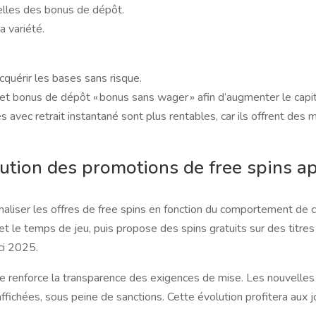
elles des bonus de dépôt.
la variété.
acquérir les bases sans risque.
 et bonus de dépôt « bonus sans wager » afin d’augmenter le capit
s avec retrait instantané sont plus rentables, car ils offrent de
lution des promotions de free spins ap
nnaliser les offres de free spins en fonction du comportement de 
 et le temps de jeu, puis propose des spins gratuits sur des titr
ci 2025.
ne renforce la transparence des exigences de mise. Les nouvelles
ffichées, sous peine de sanctions. Cette évolution profitera aux 