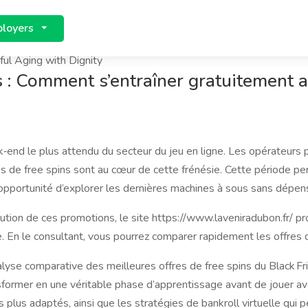
ployers
s : Comment s’entraîner gratuitement 
end le plus attendu du secteur du jeu en ligne. Les opérateurs 
es de free spins sont au cœur de cette frénésie. Cette période 
e opportunité d’explorer les dernières machines à sous sans dépen
lution de ces promotions, le site
https://www.laveniradubon.fr/
pro
e. En le consultant, vous pourrez comparer rapidement les offres
 analyse comparative des meilleures offres de free spins du Black 
sformer en une véritable phase d’apprentissage avant de jouer av
es plus adaptés, ainsi que les stratégies de bankroll virtuelle qu