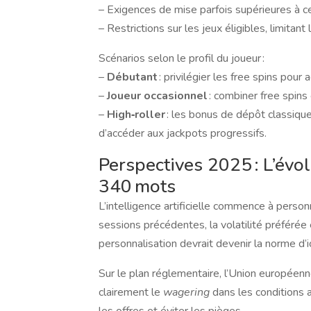
– Exigences de mise parfois supérieures à c
– Restrictions sur les jeux éligibles, limitant 
Scénarios selon le profil du joueur :
–
Débutant
: privilégier les free spins pour 
–
Joueur occasionnel
: combiner free spins
–
High‑roller
: les bonus de dépôt classique
d’accéder aux jackpots progressifs.
Perspectives 2025 : L’évo
340 mots
L’intelligence artificielle commence à perso
sessions précédentes, la volatilité préférée
personnalisation devrait devenir la norme d’i
Sur le plan réglementaire, l’Union européen
clairement le
wagering
dans les conditions a
les offres et éviter les pièges.