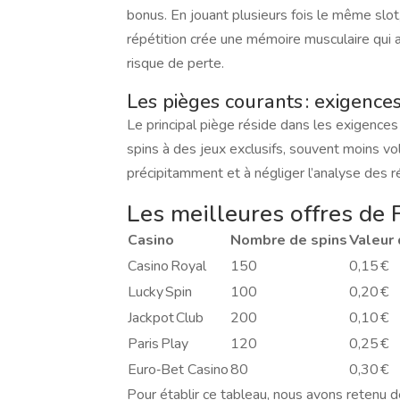
bonus. En jouant plusieurs fois le même slot
répétition crée une mémoire musculaire qui amé
risque de perte.
Les pièges courants : exigences
Le principal piège réside dans les exigences 
spins à des jeux exclusifs, souvent moins vola
précipitamment et à négliger l’analyse des rés
Les meilleures offres de 
Casino
Nombre de spins
Valeur 
Casino Royal
150
0,15 €
Lucky Spin
100
0,20 €
Jackpot Club
200
0,10 €
Paris Play
120
0,25 €
Euro‑Bet Casino
80
0,30 €
Pour établir ce tableau, nous avons retenu d