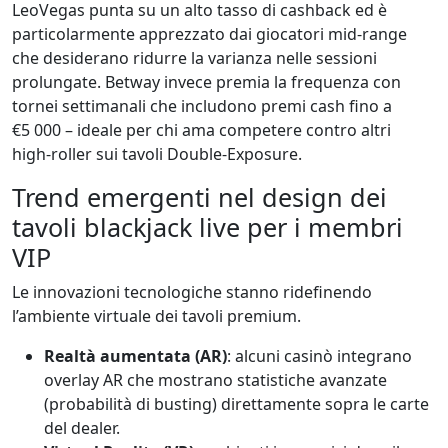
LeoVegas punta su un alto tasso di cashback ed è
particolarmente apprezzato dai giocatori mid‑range
che desiderano ridurre la varianza nelle sessioni
prolungate. Betway invece premia la frequenza con
tornei settimanali che includono premi cash fino a
€5 000 – ideale per chi ama competere contro altri
high‑roller sui tavoli Double‑Exposure.
Trend emergenti nel design dei
tavoli blackjack live per i membri
VIP
Le innovazioni tecnologiche stanno ridefinendo
l’ambiente virtuale dei tavoli premium.
Realtà aumentata (AR)
: alcuni casinò integrano
overlay AR che mostrano statistiche avanzate
(probabilità di busting) direttamente sopra le carte
del dealer.