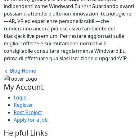
indipendenti come Windward.Eu.\n\nGuardando avanti
possiamo attendere ulteriori innovazioni tecnologiche
—AR, VR ed esperienze personalizzabili—che
renderanno ancora più esclusivo l’ambiente del
blackjack live premium. Per restare aggiornati sulle
migliori offerte e sui mutamenti normativi è
consigliabile consultare regolarmente Windward.Eu
prima di effettuare qualsiasi iscrizione o upgradeVIP.
Blog Home
My Account
Login
Register
Post Project
Apply for a job
Helpful Links