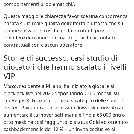
comportamenti problematichi.\
Questa maggiore chiarezza favorisce una concorrenza
basata sulla reale qualità dell’offerta piuttosto che su
promesse vaghe; così facendo gli utenti possono
prendere decisioni informate riguardo ai contatti
contrattuali con ciascun operatore.
Storie di successo: casi studio di
giocatori che hanno scalato i livelli
VIP
Marco
, residente a Milano, ha iniziato a giocare al
blackjack live nel 2020 depositando €200 mensili su
LeoVegas®. Grazie all’utilizzo strategico delle side bet
Perfect Pairs durante le sessioni low‑risk è riuscito ad
aumentare il turnover settimanale fino a €8 000 entro
otto mesi; ha così raggiunto lo status Gold ed ottenuto
cashback mensile del 12 % + un invito esclusivo al