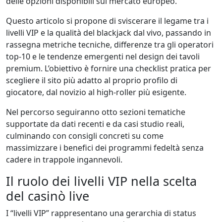
delle opzioni disponibili sul mercato europeo.
Questo articolo si propone di sviscerare il legame tra i
livelli VIP e la qualità del blackjack dal vivo, passando in
rassegna metriche tecniche, differenze tra gli operatori
top‑10 e le tendenze emergenti nel design dei tavoli
premium. L’obiettivo è fornire una checklist pratica per
scegliere il sito più adatto al proprio profilo di
giocatore, dal novizio al high‑roller più esigente.
Nel percorso seguiranno otto sezioni tematiche
supportate da dati recenti e da casi studio reali,
culminando con consigli concreti su come
massimizzare i benefici dei programmi fedeltà senza
cadere in trappole ingannevoli.
Il ruolo dei livelli VIP nella scelta
del casinò live
I “livelli VIP” rappresentano una gerarchia di status