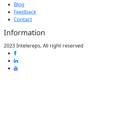
Blog
Feedback
Contact
Information
2023 Intelereps, All right reserved