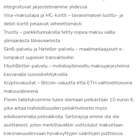
integroituvat järjestelmämme yhdessä
Visa-maksutapa ja MC-kortit – tavanomaisen luotto- ja
debit-kortit pelaavat virheettömästi
Trustly – pankkitunnuksilla tehty nopea maksu vailla
ylimääräistä tilinavaamista
Skrill-palvelu ja Neteller-palvelu – maailmanlaajuiset e-
lompakot supeisiin transaktioihin
MuchBetter-palvelu – mobiilioptimoidtu maksujärjestelmä
kasvavalla suosiokehityksellä
Kryptovaluutat – Bitcoin-valuutta että ETH vaihtoehtoisena
maksuvälineenä
Pienin talletuksemme tulee olemaan pelkästään 10 euron €,
joka antaa mahdollisuuden peliaktiviteetin myös
edullisemmalla pelivalikolla. Siirtorajoja emme ole ole
asettaneet, joten merkittävätkin voittotulot maksetaan
kokonaisuudessaan hyväksyttyjen sääntöjen puitteissa.