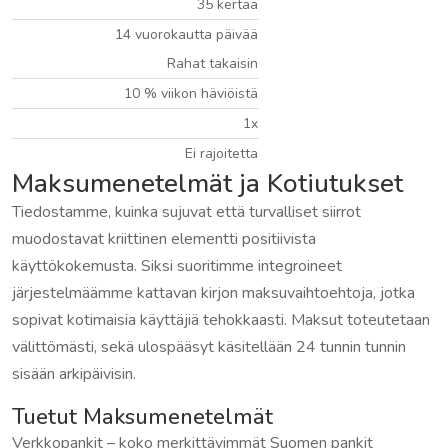
35 kertaa
14 vuorokautta päivää
Rahat takaisin
10 % viikon häviöistä
1x
Ei rajoitetta
Maksumenetelmät ja Kotiutukset
Tiedostamme, kuinka sujuvat että turvalliset siirrot
muodostavat kriittinen elementti positiivista
käyttökokemusta. Siksi suoritimme integroineet
järjestelmäämme kattavan kirjon maksuvaihtoehtoja, jotka
sopivat kotimaisia käyttäjiä tehokkaasti. Maksut toteutetaan
välittömästi, sekä ulospääsyt käsitellään 24 tunnin tunnin
sisään arkipäivisin.
Tuetut Maksumenetelmät
Verkkopankit – koko merkittävimmät Suomen pankit