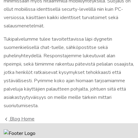
minimissään myös hitaammilla mobiiliyhteyksillä. Suojaus on
ollut mobiilissa identtisellä securty-levelillä niin kuin PC-
versiossa, käsittäen kaikki identtiset turvatoimet sekä
salausmenetelmät.
Tukipalvelumme tulee tavoitettavissa läpi dygnetin
suomenkielisellä chat-tuelle, sähköpostitse sekä
puhelinyhteydellä. Responstajemme lukeutuvat alan
ripeimpii, sekä tiimimme rakentuu pätevistä pelialan osaajista,
jotka henkilöt ratkaisevat kysymykset tehokkaasti että
ystävällisesti. Pyrimme koko ajan hiomaan tarjoamiamme
palveluja käyttäjien palautteen pohjalta, johtuen siitä että
asiakastyytyväisyys on meille meille tärkein mittari
suoriutumisesta.
Blog Home