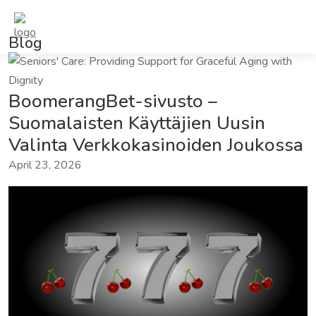
Blog
BoomerangBet-sivusto –
Suomalaisten Käyttäjien Uusin
Valinta Verkkokasinoiden Joukossa
April 23, 2026