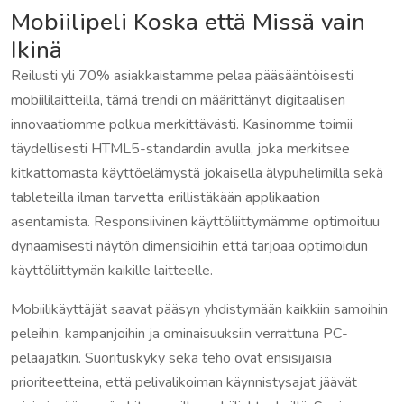
Mobiilipeli Koska että Missä vain
Ikinä
Reilusti yli 70% asiakkaistamme pelaa pääsääntöisesti
mobiililaitteilla, tämä trendi on määrittänyt digitaalisen
innovaatiomme polkua merkittävästi. Kasinomme toimii
täydellisesti HTML5-standardin avulla, joka merkitsee
kitkattomasta käyttöelämystä jokaisella älypuhelimilla sekä
tableteilla ilman tarvetta erillistäkään applikaation
asentamista. Responsiivinen käyttöliittymämme optimoituu
dynaamisesti näytön dimensioihin että tarjoaa optimoidun
käyttöliittymän kaikille laitteelle.
Mobiilikäyttäjät saavat pääsyn yhdistymään kaikkiin samoihin
peleihin, kampanjoihin ja ominaisuuksiin verrattuna PC-
pelaajatkin. Suorituskyky sekä teho ovat ensisijaisia
prioriteetteina, että pelivalikoiman käynnistysajat jäävät