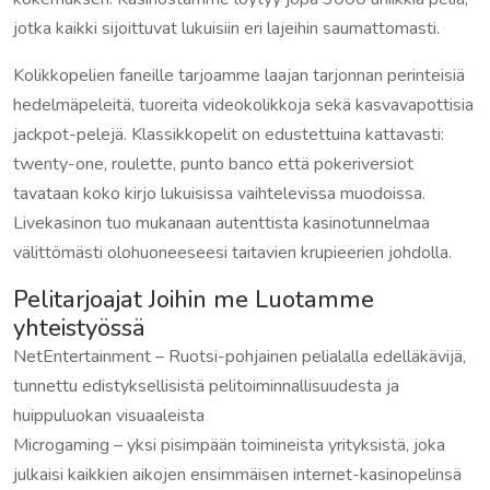
jotka kaikki sijoittuvat lukuisiin eri lajeihin saumattomasti.
Kolikkopelien faneille tarjoamme laajan tarjonnan perinteisiä
hedelmäpeleitä, tuoreita videokolikkoja sekä kasvavapottisia
jackpot-pelejä. Klassikkopelit on edustettuina kattavasti:
twenty-one, roulette, punto banco että pokeriversiot
tavataan koko kirjo lukuisissa vaihtelevissa muodoissa.
Livekasinon tuo mukanaan autenttista kasinotunnelmaa
välittömästi olohuoneeseesi taitavien krupieerien johdolla.
Pelitarjoajat Joihin me Luotamme
yhteistyössä
NetEntertainment – Ruotsi-pohjainen pelialalla edelläkävijä,
tunnettu edistyksellisistä pelitoiminnallisuudesta ja
huippuluokan visuaaleista
Microgaming – yksi pisimpään toimineista yrityksistä, joka
julkaisi kaikkien aikojen ensimmäisen internet-kasinopelinsä