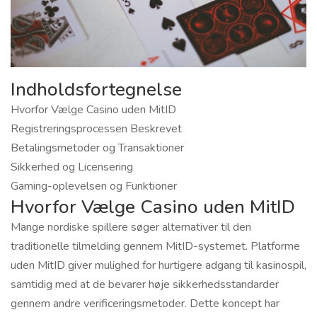
Indholdsfortegnelse
Hvorfor Vælge Casino uden MitID
Registreringsprocessen Beskrevet
Betalingsmetoder og Transaktioner
Sikkerhed og Licensering
Gaming-oplevelsen og Funktioner
Hvorfor Vælge Casino uden MitID
Mange nordiske spillere søger alternativer til den
traditionelle tilmelding gennem MitID-systemet. Platforme
uden MitID giver mulighed for hurtigere adgang til kasinospil,
samtidig med at de bevarer høje sikkerhedsstandarder
gennem andre verificeringsmetoder. Dette koncept har