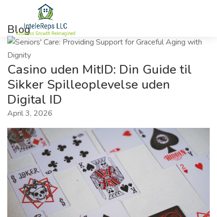
Blog
Casino uden MitID: Din Guide til
Sikker Spilleoplevelse uden
Digital ID
April 3, 2026