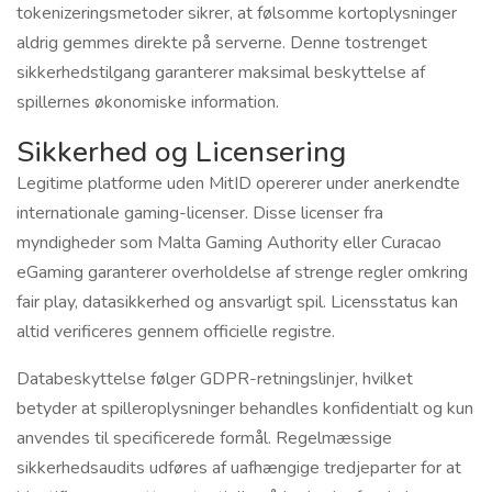
tokenizeringsmetoder sikrer, at følsomme kortoplysninger
aldrig gemmes direkte på serverne. Denne tostrenget
sikkerhedstilgang garanterer maksimal beskyttelse af
spillernes økonomiske information.
Sikkerhed og Licensering
Legitime platforme uden MitID opererer under anerkendte
internationale gaming-licenser. Disse licenser fra
myndigheder som Malta Gaming Authority eller Curacao
eGaming garanterer overholdelse af strenge regler omkring
fair play, datasikkerhed og ansvarligt spil. Licensstatus kan
altid verificeres gennem officielle registre.
Databeskyttelse følger GDPR-retningslinjer, hvilket
betyder at spilleroplysninger behandles konfidentialt og kun
anvendes til specificerede formål. Regelmæssige
sikkerhedsaudits udføres af uafhængige tredjeparter for at