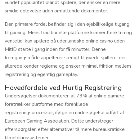
vundet popularitet blandt spillere, der ønsker en mere
smidig oplevelse uden omfattende dokumenter.
Den primære fordel befinder sig i den øjeblikkelige tilgang
til gaming. Mens traditionelle platforme kræver flere trin og
ventetid, kan spillere på
udenlandske online casino uden
MitID
starte i gang inden for få minutter. Denne
fremgangsmåde appellerer særligt til øvede spillere, der
allerede kender reglerne og ønsker minimal friktion mellem
registrering og egentlig gameplay.
Hovedfordele ved Hurtig Registrering
Undersøgelser dokumenterer, at 73% af online gamere
foretrækker platforme med forenklede
registreringsprocesser, ifølge en undersøgelse udført af
European Gaming Association. Dette understreger
efterspørgslen efter alternativer til mere bureaukratiske
tilmeldingssystemer.