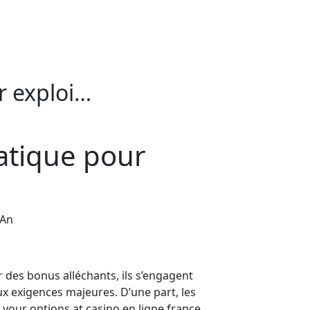
r exploi…
ratique pour
 An
 des bonus alléchants, ils s’engagent
ux exigences majeures. D’une part, les
r your options at
casino en ligne france
.