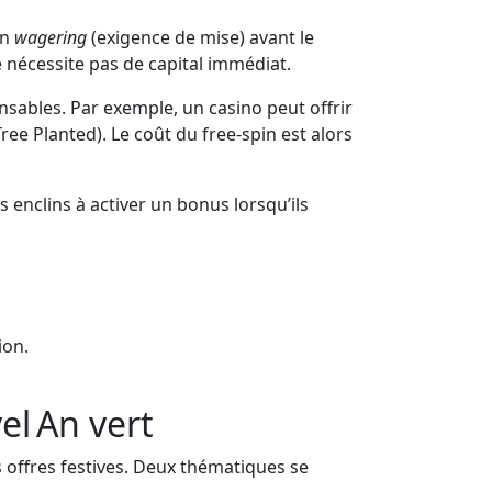
un
wagering
(exigence de mise) avant le
ne nécessite pas de capital immédiat.
nsables. Par exemple, un casino peut offrir
ree Planted). Le coût du free‑spin est alors
 enclins à activer un bonus lorsqu’ils
ion.
el An vert
 offres festives. Deux thématiques se