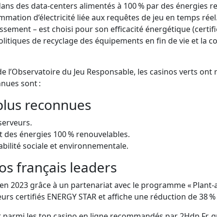
ans des data‑centers alimentés à 100 % par des énergies ren
mation d’électricité liée aux requêtes de jeu en temps rée
sement – est choisi pour son efficacité énergétique (certif
litiques de recyclage des équipements en fin de vie et la 
 de l’Observatoire du Jeu Responsable, les casinos verts ont
nnues sont :
s plus reconnues
serveurs.
sent des énergies 100 % renouvelables.
ilité sociale et environnementale.
os français leaders
e en 2023 grâce à un partenariat avec le programme « Plant‑a
eurs certifiés ENERGY STAR et affiche une réduction de 38 % d
 parmi les top casino en ligne recommandés par 2Hdp.Fr, q