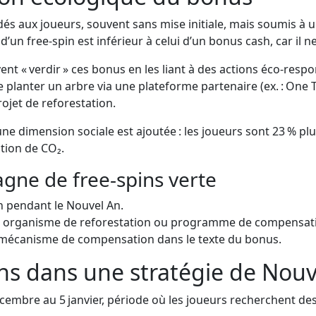
dés aux joueurs, souvent sans mise initiale, mais soumis à 
l d’un free‑spin est inférieur à celui d’un bonus cash, car il 
nt « verdir » ces bonus en les liant à des actions éco‑respo
 planter un arbre via une plateforme partenaire (ex. : One T
ojet de reforestation.
 dimension sociale est ajoutée : les joueurs sont 23 % plus
tion de CO₂.
gne de free‑spins verte
on pendant le Nouvel An.
 : organisme de reforestation ou programme de compensat
 mécanisme de compensation dans le texte du bonus.
pins dans une stratégie de Nouv
cembre au 5 janvier, période où les joueurs recherchent des