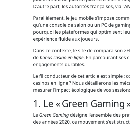
D’autre part, les autorités françaises, via 
Parallèlement, le jeu mobile s’impose comm
qu’une console de salon ou un PC de gaming,
pourquoi les plateformes qui optimisent leu
expérience fluide aux joueurs.
Dans ce contexte, le site de comparaison 
de
bonus casino en ligne
. En parcourant ses c
engagements durables.
Le fil conducteur de cet article est simple 
casinos en ligne ? Nous détaillerons les méca
mesurer l’impact écologique de vos sessions
1. Le « Green Gaming 
Le
Green Gaming
désigne l’ensemble des prat
des années 2020, ce mouvement s’est structuré