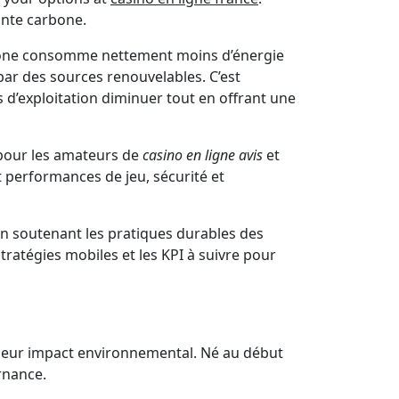
einte carbone.
tphone consomme nettement moins d’énergie
par des sources renouvelables. C’est
s d’exploitation diminuer tout en offrant une
 pour les amateurs de
casino en ligne avis
et
t performances de jeu, sécurité et
 en soutenant les pratiques durables des
stratégies mobiles et les KPI à suivre pour
e leur impact environnemental. Né au début
ernance.