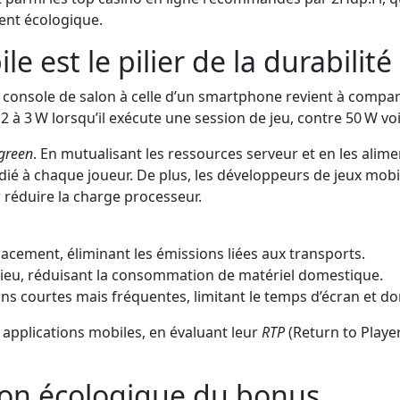
ent écologique.
e est le pilier de la durabilité
nsole de salon à celle d’un smartphone revient à comparer
 3 W lorsqu’il exécute une session de jeu, contre 50 W voi
green
. En mutualisant les ressources serveur et en les alime
édié à chaque joueur. De plus, les développeurs de jeux mob
r réduire la charge processeur.
acement, éliminant les émissions liées aux transports.
l lieu, réduisant la consommation de matériel domestique.
ions courtes mais fréquentes, limitant le temps d’écran et 
applications mobiles, en évaluant leur
RTP
(Return to Player)
ction écologique du bonus