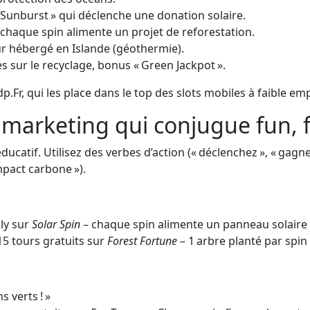
« Sunburst » qui déclenche une donation solaire.
 chaque spin alimente un projet de reforestation.
ur hébergé en Islande (géothermie).
 sur le recyclage, bonus « Green Jackpot ».
.Fr, qui les place dans le top des slots mobiles à faible em
marketing qui conjugue fun, f
ucatif. Utilisez des verbes d’action (« déclenchez », « gagne
impact carbone »).
dly sur
Solar Spin
– chaque spin alimente un panneau solaire !
15 tours gratuits sur
Forest Fortune
– 1 arbre planté par spin !
 verts ! »