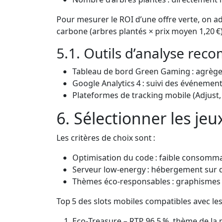
Pour mesurer le ROI d’une offre verte, on a
carbone (arbres plantés × prix moyen 1,20 €)
5.1. Outils d’analyse re
Tableau de bord Green Gaming : agrège K
Google Analytics 4 : suivi des événemen
Plateformes de tracking mobile (Adjust, A
6. Sélectionner les jeu
Les critères de choix sont :
Optimisation du code : faible consomm
Serveur low‑energy : hébergement sur d
Thèmes éco‑responsables : graphismes et
Top 5 des slots mobiles compatibles avec l
Eco‑Treasure – RTP 96,5 %, thème de la 