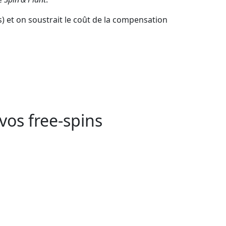
) et on soustrait le coût de la compensation
 vos free‑spins