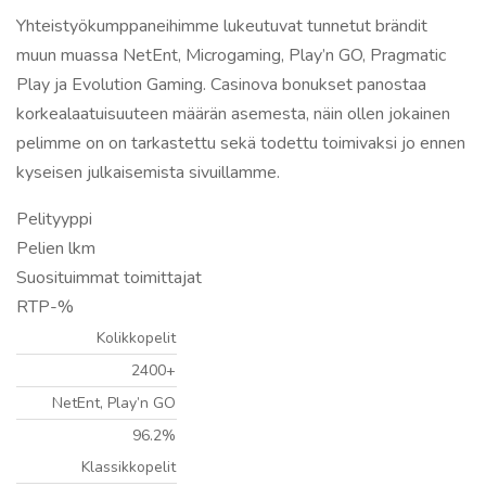
Yhteistyökumppaneihimme lukeutuvat tunnetut brändit
muun muassa NetEnt, Microgaming, Play’n GO, Pragmatic
Play ja Evolution Gaming.
Casinova bonukset
panostaa
korkealaatuisuuteen määrän asemesta, näin ollen jokainen
pelimme on on tarkastettu sekä todettu toimivaksi jo ennen
kyseisen julkaisemista sivuillamme.
Pelityyppi
Pelien lkm
Suosituimmat toimittajat
RTP-%
Kolikkopelit
2400+
NetEnt, Play’n GO
96.2%
Klassikkopelit