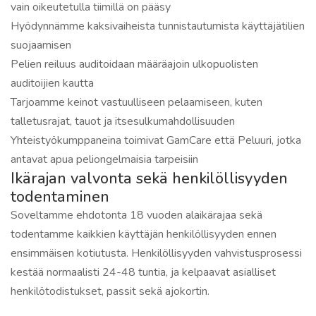
vain oikeutetulla tiimillä on pääsy
Hyödynnämme kaksivaiheista tunnistautumista käyttäjätilien
suojaamisen
Pelien reiluus auditoidaan määräajoin ulkopuolisten
auditoijien kautta
Tarjoamme keinot vastuulliseen pelaamiseen, kuten
talletusrajat, tauot ja itsesulkumahdollisuuden
Yhteistyökumppaneina toimivat GamCare että Peluuri, jotka
antavat apua peliongelmaisia tarpeisiin
Ikärajan valvonta sekä henkilöllisyyden
todentaminen
Soveltamme ehdotonta 18 vuoden alaikärajaa sekä
todentamme kaikkien käyttäjän henkilöllisyyden ennen
ensimmäisen kotiutusta. Henkilöllisyyden vahvistusprosessi
kestää normaalisti 24-48 tuntia, ja kelpaavat asialliset
henkilötodistukset, passit sekä ajokortin.