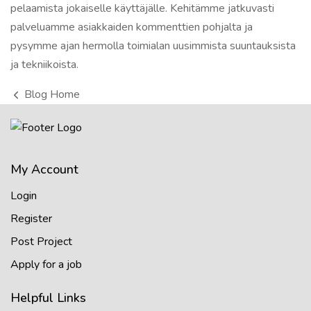
pelaamista jokaiselle käyttäjälle. Kehitämme jatkuvasti
palveluamme asiakkaiden kommenttien pohjalta ja
pysymme ajan hermolla toimialan uusimmista suuntauksista
ja tekniikoista.
Blog Home
My Account
Login
Register
Post Project
Apply for a job
Helpful Links