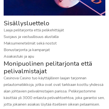
Sisällysluettelo
Laaja pelitarjonta että pelikehittäjät
Suojaus ja vastuullisuus alustalla
Maksumenetelmät sekä nostot
Bonustarjonta ja kampanjat
Asiakastuki ja apu
Monipuolinen pelitarjonta että
pelivalmistajat
Casinova Casino tuo käyttäjilleen laajan tarjonnan
pelautomatiikkoja, jotka ovat ovat tarkkaan koottu yhdessä
alan johtavien pelivalmistajien parissa. Pelikirjastomme
käsittää yli 3000 erilaista pelivaihtoehtoa, joka garantoi sen,
jotta jokainen asiakas löytää itselleen oikean pelaamisen.