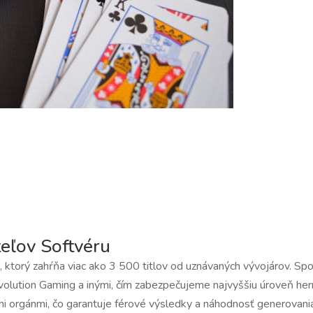
eľov Softvéru
er, ktorý zahŕňa viac ako 3 500 titlov od uznávaných vývojárov.
olution Gaming a inými, čím zabezpečujeme najvyššiu úroveň herné
mi orgánmi, čo garantuje férové výsledky a náhodnosť generovania