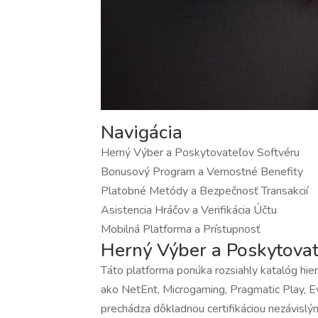
Navigácia
Herný Výber a Poskytovateľov Softvéru
Bonusový Program a Vernostné Benefity
Platobné Metódy a Bezpečnosť Transakcií
Asistencia Hráčov a Verifikácia Účtu
Mobilná Platforma a Prístupnosť
Herný Výber a Poskytovat
Táto platforma ponúka rozsiahly katalóg hi
ako NetEnt, Microgaming, Pragmatic Play, Ev
prechádza dôkladnou certifikáciou nezávislý