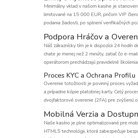
Minimálny vklad v našom kasíne je stanove
limitované na 15 000 EUR, pričom VIP členo
podania žiadosti, po splnení verifikačných po
Podpora Hráčov a Overeni
Náš zákaznícky tím je k dispozícii 24 hodín 
chate je menej než 2 minúty, zatiaľ čo e-ma
operátorom prechádzajú pravidelné školen
Proces KYC a Ochrana Profilu
Overenie totožnosti je povinný proces vyža
a prípadne kópie platobnej karty. Celý proc
dvojfaktorové overenie (2FA) pre zvýšenú 
Mobilná Verzia a Dostup
Naše kasíno je plne optimalizované pre mobi
HTML5 technológii, ktorá zabezpečuje bezp