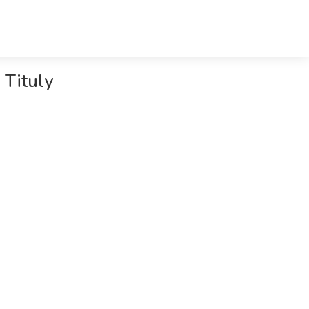
Tituly