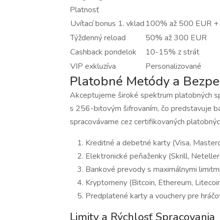
Platnosť
Uvítací bonus 1. vklad
100% až 500 EUR +
Týždenný reload
50% až 300 EUR
Cashback pondelok
10-15% z strát
VIP exkluzíva
Personalizované
Platobné Metódy a Bezpeč
Akceptujeme široké spektrum platobných s
s 256-bitovým šifrovaním, čo predstavuje ba
spracovávame cez certifikovaných platobnýc
Kreditné a debetné karty (Visa, Master
Elektronické peňaženky (Skrill, Netell
Bankové prevody s maximálnymi limitm
Kryptomeny (Bitcoin, Ethereum, Litecoi
Predplatené karty a vouchery pre hráčo
Limity a Rýchlosť Spracovania