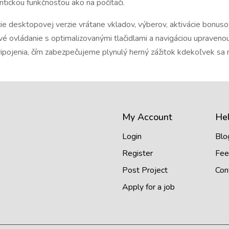
entickou funkčnosťou ako na počítači.
ie desktopovej verzie vrátane vkladov, výberov, aktivácie bonuso
vé ovládanie s optimalizovanými tlačidlami a navigáciou upraveno
ripojenia, čím zabezpečujeme plynulý herný zážitok kdekoľvek sa 
My Account
Hel
Login
Blo
Register
Fee
Post Project
Con
Apply for a job