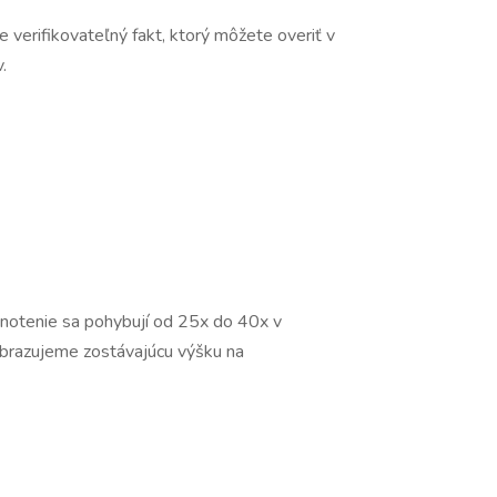
verifikovateľný fakt, ktorý môžete overiť v
.
notenie sa pohybují od 25x do 40x v
zobrazujeme zostávajúcu výšku na