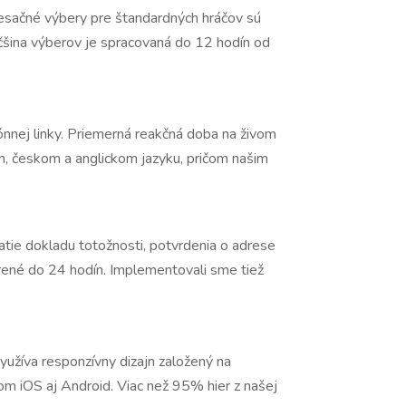
esačné výbery pre štandardných hráčov sú
čšina výberov je spracovaná do 12 hodín od
fónnej linky. Priemerná reakčná doba na živom
om, českom a anglickom jazyku, pričom našim
tie dokladu totožnosti, potvrdenia o adrese
rené do 24 hodín. Implementovali sme tiež
yužíva responzívny dizajn založený na
 iOS aj Android. Viac než 95% hier z našej