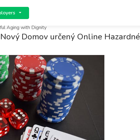
ployers
 Nový Domov určený Online Hazardné 