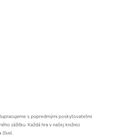
 Spolupracujeme s popredmými poskytovateľmi
ho zážitku. Každá hra v našej knižnici
 čísel.