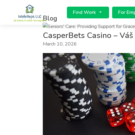
Find Work
For Em
Blog
CasperBets Casino – Váš
March 10, 2026