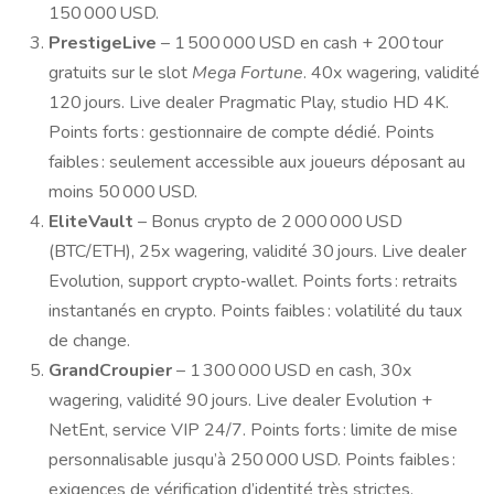
150 000 USD.
PrestigeLive
– 1 500 000 USD en cash + 200 tour
gratuits sur le slot
Mega Fortune
. 40x wagering, validité
120 jours. Live dealer Pragmatic Play, studio HD 4K.
Points forts : gestionnaire de compte dédié. Points
faibles : seulement accessible aux joueurs déposant au
moins 50 000 USD.
EliteVault
– Bonus crypto de 2 000 000 USD
(BTC/ETH), 25x wagering, validité 30 jours. Live dealer
Evolution, support crypto‑wallet. Points forts : retraits
instantanés en crypto. Points faibles : volatilité du taux
de change.
GrandCroupier
– 1 300 000 USD en cash, 30x
wagering, validité 90 jours. Live dealer Evolution +
NetEnt, service VIP 24/7. Points forts : limite de mise
personnalisable jusqu’à 250 000 USD. Points faibles :
exigences de vérification d’identité très strictes.