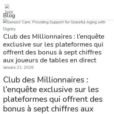
Blog
Club des Millionnaires : l’enquête
exclusive sur les plateformes qui
offrent des bonus à sept chiffres
aux joueurs de tables en direct
January 21, 2026
Club des Millionnaires :
l’enquête exclusive sur les
plateformes qui offrent des
bonus à sept chiffres aux