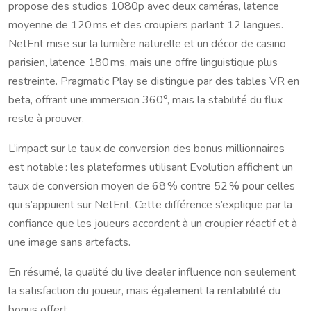
propose des studios 1080p avec deux caméras, latence
moyenne de 120 ms et des croupiers parlant 12 langues.
NetEnt mise sur la lumière naturelle et un décor de casino
parisien, latence 180 ms, mais une offre linguistique plus
restreinte. Pragmatic Play se distingue par des tables VR en
beta, offrant une immersion 360°, mais la stabilité du flux
reste à prouver.
L’impact sur le taux de conversion des bonus millionnaires
est notable : les plateformes utilisant Evolution affichent un
taux de conversion moyen de 68 % contre 52 % pour celles
qui s’appuient sur NetEnt. Cette différence s’explique par la
confiance que les joueurs accordent à un croupier réactif et à
une image sans artefacts.
En résumé, la qualité du live dealer influence non seulement
la satisfaction du joueur, mais également la rentabilité du
bonus offert.