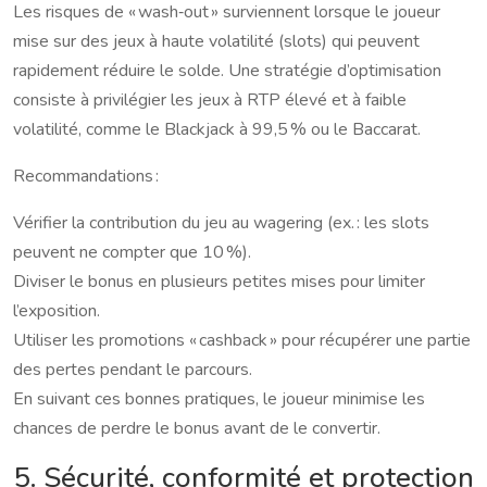
Les risques de « wash‑out » surviennent lorsque le joueur
mise sur des jeux à haute volatilité (slots) qui peuvent
rapidement réduire le solde. Une stratégie d’optimisation
consiste à privilégier les jeux à RTP élevé et à faible
volatilité, comme le Blackjack à 99,5 % ou le Baccarat.
Recommandations :
Vérifier la contribution du jeu au wagering (ex. : les slots
peuvent ne compter que 10 %).
Diviser le bonus en plusieurs petites mises pour limiter
l’exposition.
Utiliser les promotions « cashback » pour récupérer une partie
des pertes pendant le parcours.
En suivant ces bonnes pratiques, le joueur minimise les
chances de perdre le bonus avant de le convertir.
5. Sécurité, conformité et protection