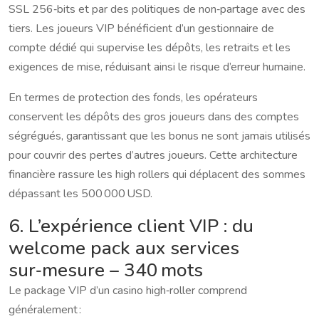
SSL 256‑bits et par des politiques de non‑partage avec des
tiers. Les joueurs VIP bénéficient d’un gestionnaire de
compte dédié qui supervise les dépôts, les retraits et les
exigences de mise, réduisant ainsi le risque d’erreur humaine.
En termes de protection des fonds, les opérateurs
conservent les dépôts des gros joueurs dans des comptes
ségrégués, garantissant que les bonus ne sont jamais utilisés
pour couvrir des pertes d’autres joueurs. Cette architecture
financière rassure les high rollers qui déplacent des sommes
dépassant les 500 000 USD.
6. L’expérience client VIP : du
welcome pack aux services
sur‑mesure – 340 mots
Le package VIP d’un casino high‑roller comprend
généralement :