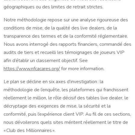
géographiques ou des limites de retrait strictes.
Notre méthodologie repose sur une analyse rigoureuse des
conditions de mise, de la qualité des live dealers, de la
transparence des termes et de la conformité réglementaire.
Nous avons interrogé des rapports financiers, commandé des
audits de tiers et recueilli les témoignages de joueurs VIP
afin d’établir un classement objectif. See
https://www.nfcacares.org/
for more information.
Le plan se décline en six axes d’investigation : la
méthodologie de l’enquête, les plateformes qui franchissent
réellement le million, le rôle décisif des tables live dealer, le
décryptage des exigences de mise, la sécurité et la
conformité, puis l’expérience client VIP. Au fil de ces sections,
nous dévoilerons quels sites méritent réellement le titre de
« Club des Millionnaires ».