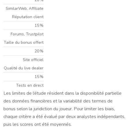
SimilarWeb, Affiliate
Réputation client
15 %
Forums, Trustpilot
Taille du bonus offert
20 %
Site officiel
Qualité du live dealer
15 %
Tests en direct
Les limites de l’étude résident dans la disponibilité partielle
des données financières et la variabilité des termes de
bonus selon la juridiction du joueur. Pour limiter les biais,
chaque critère a été évalué par deux analystes indépendants,
puis les scores ont été moyennés.