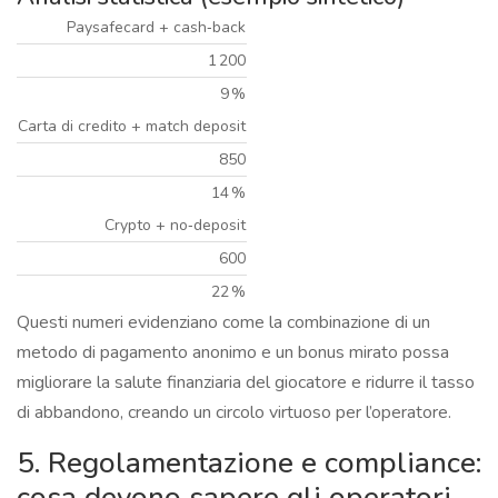
Paysafecard + cash‑back
1 200
9 %
Carta di credito + match deposit
850
14 %
Crypto + no‑deposit
600
22 %
Questi numeri evidenziano come la combinazione di un
metodo di pagamento anonimo e un bonus mirato possa
migliorare la salute finanziaria del giocatore e ridurre il tasso
di abbandono, creando un circolo virtuoso per l’operatore.
5. Regolamentazione e compliance:
cosa devono sapere gli operatori