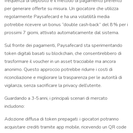
frequenza di deposito e il metodo di pagamento preferito
per generare offerte su misura. Un giocatore che utilizza
regolarmente Paysafecard e ha una volatilità media
potrebbe ricevere un bonus “double cash‑back” del 8 % per i
prossimi 7 giorni, attivato automaticamente dal sistema.
Sul fronte dei pagamenti, Paysafecard sta sperimentando
token digitali basati su blockchain, che consentirebbero di
trasformare il voucher in un asset tracciabile ma ancora
anonimo. Questo approccio potrebbe ridurre i costi di
riconciliazione e migliorare la trasparenza per le autorità di
vigilanza, senza sacrificare la privacy dell’utente.
Guardando a 3‑5 anni, i principali scenari di mercato
includono:
Adozione diffusa di token prepagati: i giocatori potranno
acquistare crediti tramite app mobile, ricevendo un QR code