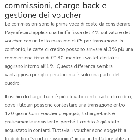
commissioni, charge‑back e
gestione dei voucher
Le commissioni sono la prima voce di costo da considerare.
Paysafecard applica una tariffa fissa del 2 % sul valore del
voucher, con un tetto massimo di €5 per transazione. In
confronto, le carte di credito possono arrivare al 3 % più una
commissione fissa di €0,30, mentre i wallet digitali si
aggirano intorno all’1 %. Questa differenza sembra
vantaggiosa per gli operatori, ma è solo una parte del
quadro.
Il rischio di charge‑back è più elevato con le carte di credito,
dove i titolari possono contestare una transazione entro
120 giorni. Con i voucher prepagati, il charge‑back è
praticamente inesistente, perché il credito è già stato
acquistato in contanti. Tuttavia, i voucher sono soggetti a
frodi di tipo “voucher swapping”, in cui un truffatore utilizza