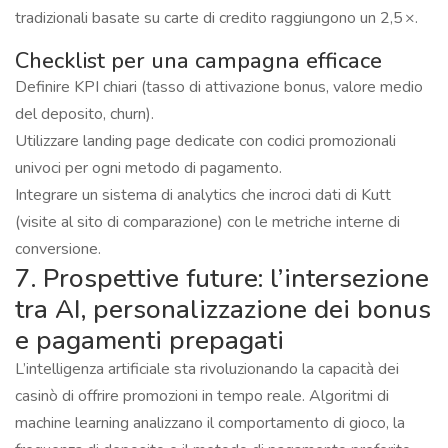
tradizionali basate su carte di credito raggiungono un 2,5 ×.
Checklist per una campagna efficace
Definire KPI chiari (tasso di attivazione bonus, valore medio
del deposito, churn).
Utilizzare landing page dedicate con codici promozionali
univoci per ogni metodo di pagamento.
Integrare un sistema di analytics che incroci dati di Kutt
(visite al sito di comparazione) con le metriche interne di
conversione.
7. Prospettive future: l’intersezione
tra AI, personalizzazione dei bonus
e pagamenti prepagati
L’intelligenza artificiale sta rivoluzionando la capacità dei
casinò di offrire promozioni in tempo reale. Algoritmi di
machine learning analizzano il comportamento di gioco, la