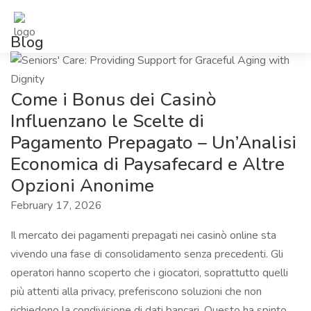
Blog
Come i Bonus dei Casinò
Influenzano le Scelte di
Pagamento Prepagato – Un’Analisi
Economica di Paysafecard e Altre
Opzioni Anonime
February 17, 2026
Il mercato dei pagamenti prepagati nei casinò online sta
vivendo una fase di consolidamento senza precedenti. Gli
operatori hanno scoperto che i giocatori, soprattutto quelli
più attenti alla privacy, preferiscono soluzioni che non
richiedono la condivisione di dati bancari. Questo ha spinto