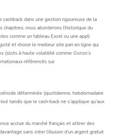
 le cashback dans une gestion rigoureuse de la
s chapitres, nous aborderons l’historique du
imples comme un tableau Excel ou une appli
é et choisir le meilleur site pari en ligne qui
es (slots à haute volatilité comme
Gonzo’s
ernationaux référencés sur
 période déterminée (quotidienne, hebdomadaire
 misé tandis que le cash‑back ne s’applique qu’aux
nce accrue du marché français et attirer des
 davantage sans créer l’illusion d’un argent gratuit