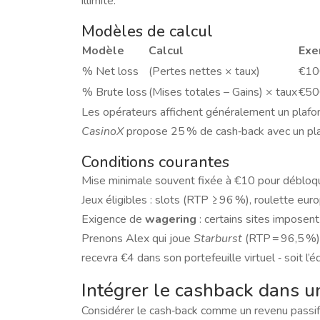
illimité.
Modèles de calcul
Modèle
Calcul
Exe
% Net loss
(Pertes nettes × taux)
€10
% Brute loss
(Mises totales – Gains) × taux
€50
Les opérateurs affichent généralement un plafo
CasinoX
propose 25 % de cash‑back avec un pla
Conditions courantes
Mise minimale souvent fixée à €10 pour débloqu
Jeux éligibles : slots (RTP ≥ 96 %), roulette eu
Exigence de
wagering
: certains sites imposent
Prenons Alex qui joue
Starburst
(RTP = 96,5 %) 
recevra €4 dans son portefeuille virtuel ‑ soit l’
Intégrer le cashback dans u
Considérer le cash‑back comme un revenu passif c