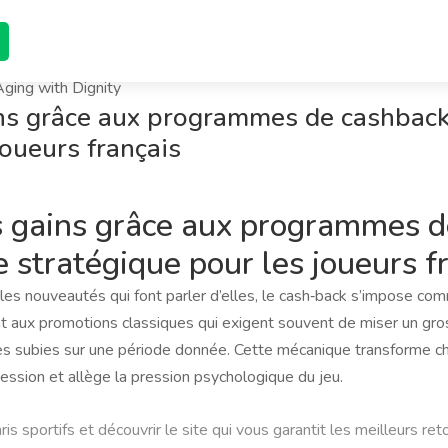
s grâce aux programmes de cashback 
joueurs français
 gains grâce aux programmes d
e stratégique pour les joueurs f
es nouveautés qui font parler d’elles, le cash‑back s’impose comm
nt aux promotions classiques qui exigent souvent de miser un gro
s subies sur une période donnée. Cette mécanique transforme ch
session et allège la pression psychologique du jeu.
s sportifs et découvrir le site qui vous garantit les meilleurs re