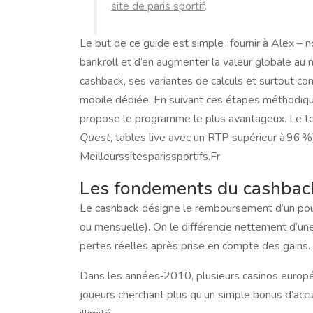
site de paris sportif
.
Le but de ce guide est simple : fournir à Alex – 
bankroll et d’en augmenter la valeur globale au 
cashback, ses variantes de calculs et surtout c
mobile dédiée. En suivant ces étapes méthodiques,
propose le programme le plus avantageux. Le tou
Quest
, tables live avec un RTP supérieur à 96 %
Meilleurssitesparissportifs.Fr.
Les fondements du cashbac
Le cashback désigne le remboursement d’un pou
ou mensuelle). On le différencie nettement d’une 
pertes réelles après prise en compte des gains.
Dans les années‑2010, plusieurs casinos europée
joueurs cherchant plus qu’un simple bonus d’accueil