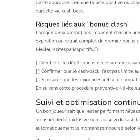
Cette approche crée une boucle positive où chaq
partielle via cash‑back.
Risques liés aux “bonus clash”
Lorsque deux promotions imposent chacune une co
expiration ou retrait complet du premier bonus u
Meilleurssitesparissportifs.Fr :
[ ] Vérifier si le dépôt bonus nécessite exclusivit
[ ] Confirmer que le cash‑back n’est pas limité a
[ ] S’assurer que les exigences xN sont compatib
En suivant cette procédure préventive il évite s
Suivi et optimisation cont
Un bon joueur sait que rester performant nécess
mensuel dédié exclusivement au suivi du cash‑bac
automatiquement le montant remboursé selon le