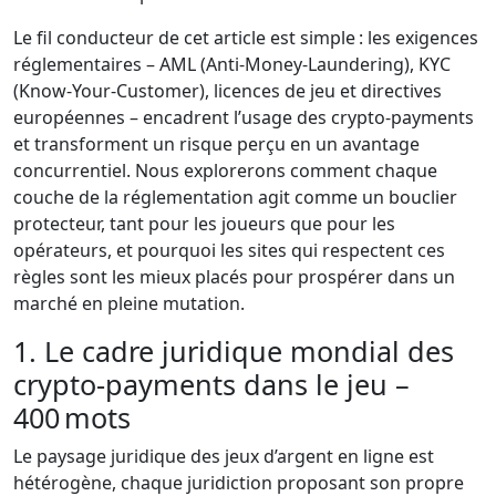
Le fil conducteur de cet article est simple : les exigences
réglementaires – AML (Anti‑Money‑Laundering), KYC
(Know‑Your‑Customer), licences de jeu et directives
européennes – encadrent l’usage des crypto‑payments
et transforment un risque perçu en un avantage
concurrentiel. Nous explorerons comment chaque
couche de la réglementation agit comme un bouclier
protecteur, tant pour les joueurs que pour les
opérateurs, et pourquoi les sites qui respectent ces
règles sont les mieux placés pour prospérer dans un
marché en pleine mutation.
1. Le cadre juridique mondial des
crypto‑payments dans le jeu –
400 mots
Le paysage juridique des jeux d’argent en ligne est
hétérogène, chaque juridiction proposant son propre