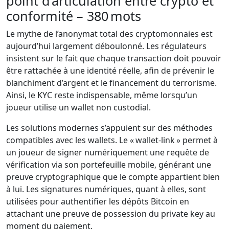
point d’articulation entre crypto et
conformité – 380 mots
Le mythe de l’anonymat total des cryptomonnaies est
aujourd’hui largement déboulonné. Les régulateurs
insistent sur le fait que chaque transaction doit pouvoir
être rattachée à une identité réelle, afin de prévenir le
blanchiment d’argent et le financement du terrorisme.
Ainsi, le KYC reste indispensable, même lorsqu’un
joueur utilise un wallet non custodial.
Les solutions modernes s’appuient sur des méthodes
compatibles avec les wallets. Le « wallet‑link » permet à
un joueur de signer numériquement une requête de
vérification via son portefeuille mobile, générant une
preuve cryptographique que le compte appartient bien
à lui. Les signatures numériques, quant à elles, sont
utilisées pour authentifier les dépôts Bitcoin en
attachant une preuve de possession du private key au
moment du paiement.