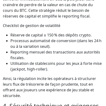
craindre de perdre de la valeur en cas de chute du
cours du BTC. Cette stratégie réduit le besoin de
réserves de capital et simplifie le reporting fiscal.
Checklist de gestion de volatilité
Réserve de capital ≥ 150 % des dépôts crypto.
Processus automatisé de conversion (dans les 24 h
ou à la variation seuil).
Reporting mensuel des transactions aux autorités
fiscales.
Utilisation de stablecoins pour les jeux à forte mise
(jackpot, high‑roller).
Ainsi, la régulation incite les opérateurs à structurer
leurs flux de trésorerie de façon prudente, tout en
offrant aux joueurs une expérience de jeu stable et
sécurisée.
4. Sécurité technique et exigences