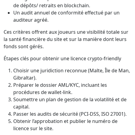
de dépôts/ retraits en blockchain.
Un audit annuel de conformité effectué par un
auditeur agréé.
Ces critères offrent aux joueurs une visibilité totale sur
la santé financière du site et sur la manière dont leurs
fonds sont gérés.
Étapes clés pour obtenir une licence crypto‑friendly
Choisir une juridiction reconnue (Malte, Île de Man,
Gibraltar).
Préparer le dossier AML/KYC, incluant les
procédures de wallet‑link.
Soumettre un plan de gestion de la volatilité et de
capital.
Passer les audits de sécurité (PCI‑DSS, ISO 27001).
Obtenir l’approbation et publier le numéro de
licence sur le site.