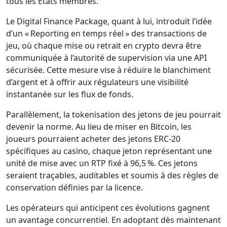
tous les États membres.
Le Digital Finance Package, quant à lui, introduit l’idée
d’un « Reporting en temps réel » des transactions de
jeu, où chaque mise ou retrait en crypto devra être
communiquée à l’autorité de supervision via une API
sécurisée. Cette mesure vise à réduire le blanchiment
d’argent et à offrir aux régulateurs une visibilité
instantanée sur les flux de fonds.
Parallèlement, la tokenisation des jetons de jeu pourrait
devenir la norme. Au lieu de miser en Bitcoin, les
joueurs pourraient acheter des jetons ERC‑20
spécifiques au casino, chaque jeton représentant une
unité de mise avec un RTP fixé à 96,5 %. Ces jetons
seraient traçables, auditables et soumis à des règles de
conservation définies par la licence.
Les opérateurs qui anticipent ces évolutions gagnent
un avantage concurrentiel. En adoptant dès maintenant