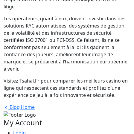
litige.
Les opérateurs, quant à eux, doivent investir dans des
solutions KYC automatisées, des systèmes de gestion
de la volatilité et des infrastructures de sécurité
certifiées ISO 27001 ou PCI‑DSS. Ce faisant, ils ne se
conforment pas seulement à la loi ; ils gagnent la
confiance des joueurs, améliorent leur image de
marque et se préparent à l’harmonisation européenne
à venir.
Visitez Tsahal.Fr pour comparer les meilleurs casino en
ligne qui respectent ces standards et profitez d’une
expérience de jeu à la fois innovante et sécurisée.
Blog Home
My Account
Login