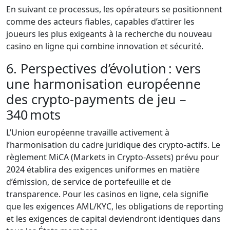
En suivant ce processus, les opérateurs se positionnent
comme des acteurs fiables, capables d’attirer les
joueurs les plus exigeants à la recherche du nouveau
casino en ligne qui combine innovation et sécurité.
6. Perspectives d’évolution : vers
une harmonisation européenne
des crypto‑payments de jeu –
340 mots
L’Union européenne travaille activement à
l’harmonisation du cadre juridique des crypto‑actifs. Le
règlement MiCA (Markets in Crypto‑Assets) prévu pour
2024 établira des exigences uniformes en matière
d’émission, de service de portefeuille et de
transparence. Pour les casinos en ligne, cela signifie
que les exigences AML/KYC, les obligations de reporting
et les exigences de capital deviendront identiques dans