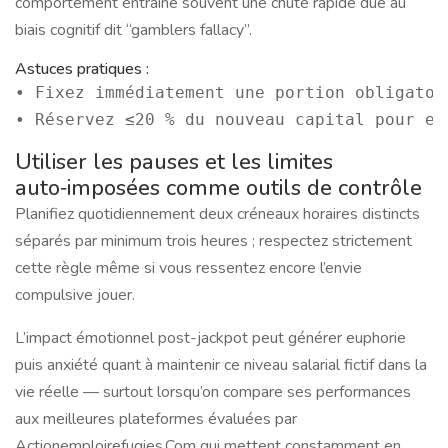
comportement entraîne souvent une chute rapide due au
biais cognitif dit “gamblers fallacy”.
Astuces pratiques :
• Fixez immédiatement une portion obligatoi
Utiliser les pauses et les limites
auto‑imposées comme outils de contrôle
Planifiez quotidiennement deux créneaux horaires distincts
séparés par minimum trois heures ; respectez strictement
cette règle même si vous ressentez encore l’envie
compulsive jouer.
L’impact émotionnel post-jackpot peut générer euphorie
puis anxiété quant à maintenir ce niveau salarial fictif dans la
vie réelle — surtout lorsqu’on compare ses performances
aux meilleures plateformes évaluées par
Actionemploirefugies.Com qui mettent constamment en