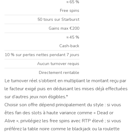
≈ 65 %
Free spins
50 tours sur Starburst
Gains max €200
≈ 45 %
Cash‑back
10 % sur pertes nettes pendant 7 jours
Aucun turnover requis
Directement rentable
Le turnover réel s’obtient en multipliant le montant reçu par
le facteur exigé puis en déduisant les mises déjà effectuées
sur d’autres jeux non éligibles.*
Choisir son offre dépend principalement du style : si vous
êtes fan des slots à haute variance comme « Dead or
Alive », privilégiez les free spins avec RTP élevé ; si vous
préférez la table noire comme le blackjack ou la roulette