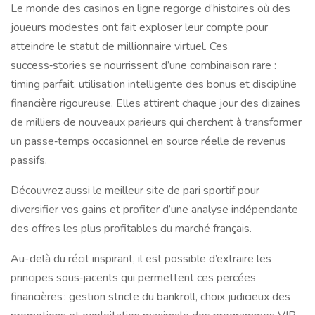
Le monde des casinos en ligne regorge d’histoires où des
joueurs modestes ont fait exploser leur compte pour
atteindre le statut de millionnaire virtuel. Ces
success‑stories se nourrissent d’une combinaison rare :
timing parfait, utilisation intelligente des bonus et discipline
financière rigoureuse. Elles attirent chaque jour des dizaines
de milliers de nouveaux parieurs qui cherchent à transformer
un passe‑temps occasionnel en source réelle de revenus
passifs.
Découvrez aussi le
meilleur site de pari sportif
pour
diversifier vos gains et profiter d’une analyse indépendante
des offres les plus profitables du marché français.
Au-delà du récit inspirant, il est possible d’extraire les
principes sous‑jacents qui permettent ces percées
financières : gestion stricte du bankroll, choix judicieux des