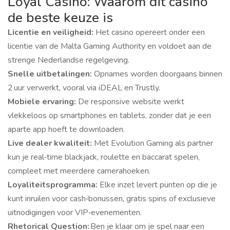
Loyal Casino: Waarom dit casino
de beste keuze is
Licentie en veiligheid:
Het casino opereert onder een
licentie van de Malta Gaming Authority en voldoet aan de
strenge Nederlandse regelgeving.
Snelle uitbetalingen:
Opnames worden doorgaans binnen
2 uur verwerkt, vooral via iDEAL en Trustly.
Mobiele ervaring:
De responsive website werkt
vlekkeloos op smartphones en tablets, zonder dat je een
aparte app hoeft te downloaden.
Live dealer kwaliteit:
Met Evolution Gaming als partner
kun je real‑time blackjack, roulette en baccarat spelen,
compleet met meerdere camerahoeken.
Loyaliteitsprogramma:
Elke inzet levert punten op die je
kunt inruilen voor cash‑bonussen, gratis spins of exclusieve
uitnodigingen voor VIP‑evenementen.
Rhetorical Question:
Ben je klaar om je spel naar een