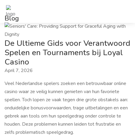
Blog
De Ultieme Gids voor Verantwoord
Spelen en Tournaments bij Loyal
Casino
April 7, 2026
Veel Nederlandse spelers zoeken een betrouwbaar online
casino waar ze veilig kunnen genieten van hun favoriete
spellen. Toch lopen ze vaak tegen drie grote obstakels aan:
onduidelijke bonusvoorwaarden, trage uitbetalingen en een
gebrek aan tools om hun speelgedrag onder controle te
houden. Deze problemen kunnen leiden tot frustratie en
zelfs problematisch speelgedrag.