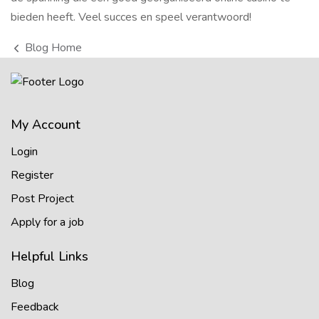
bieden heeft. Veel succes en speel verantwoord!
Blog Home
My Account
Login
Register
Post Project
Apply for a job
Helpful Links
Blog
Feedback