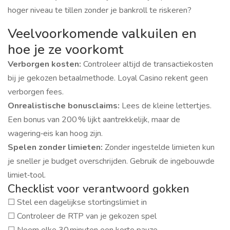
hoger niveau te tillen zonder je bankroll te riskeren?
Veelvoorkomende valkuilen en
hoe je ze voorkomt
Verborgen kosten:
Controleer altijd de transactiekosten
bij je gekozen betaalmethode. Loyal Casino rekent geen
verborgen fees.
Onrealistische bonusclaims:
Lees de kleine lettertjes.
Een bonus van 200 % lijkt aantrekkelijk, maar de
wagering‑eis kan hoog zijn.
Spelen zonder limieten:
Zonder ingestelde limieten kun
je sneller je budget overschrijden. Gebruik de ingebouwde
limiet‑tool.
Checklist voor verantwoord gokken
☐ Stel een dagelijkse stortingslimiet in
☐ Controleer de RTP van je gekozen spel