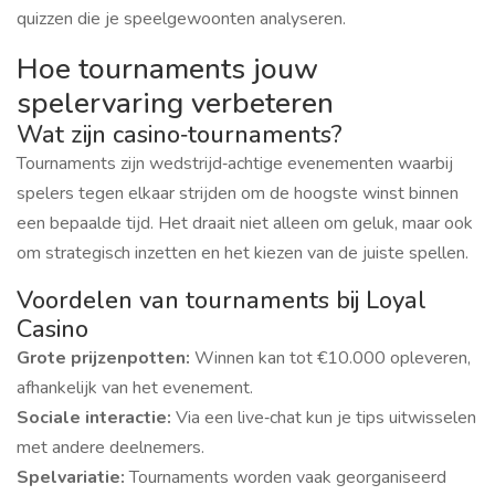
quizzen die je speelgewoonten analyseren.
Hoe tournaments jouw
spelervaring verbeteren
Wat zijn casino‑tournaments?
Tournaments zijn wedstrijd‑achtige evenementen waarbij
spelers tegen elkaar strijden om de hoogste winst binnen
een bepaalde tijd. Het draait niet alleen om geluk, maar ook
om strategisch inzetten en het kiezen van de juiste spellen.
Voordelen van tournaments bij Loyal
Casino
Grote prijzenpotten:
Winnen kan tot €10.000 opleveren,
afhankelijk van het evenement.
Sociale interactie:
Via een live‑chat kun je tips uitwisselen
met andere deelnemers.
Spelvariatie:
Tournaments worden vaak georganiseerd