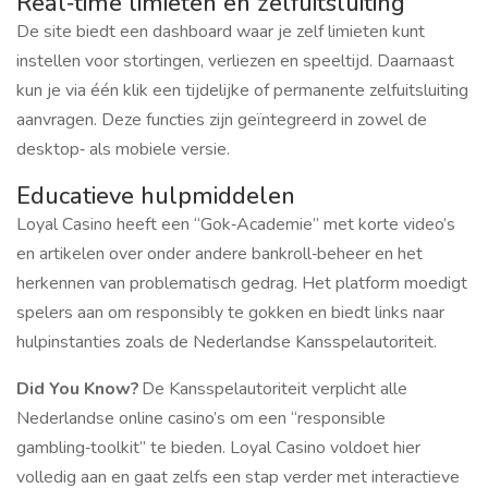
Real‑time limieten en zelfuitsluiting
De site biedt een dashboard waar je zelf limieten kunt
instellen voor stortingen, verliezen en speeltijd. Daarnaast
kun je via één klik een tijdelijke of permanente zelfuitsluiting
aanvragen. Deze functies zijn geïntegreerd in zowel de
desktop‑ als mobiele versie.
Educatieve hulpmiddelen
Loyal Casino heeft een “Gok‑Academie” met korte video’s
en artikelen over onder andere bankroll‑beheer en het
herkennen van problematisch gedrag. Het platform moedigt
spelers aan om responsibly te gokken en biedt links naar
hulpinstanties zoals de Nederlandse Kansspelautoriteit.
Did You Know?
De Kansspelautoriteit verplicht alle
Nederlandse online casino’s om een “responsible
gambling‑toolkit” te bieden. Loyal Casino voldoet hier
volledig aan en gaat zelfs een stap verder met interactieve