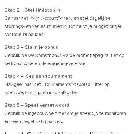
Stap 2 – Stel limieten in
Ga naar het “Mijn Account”‑menu en stel dagelijkse
stortings‑ en verlieslimieten in. Dit helpt je budget onder
controle te houden.
Stap 3 – Claim je bonus
Gebruik de welkomstbonus via de promotiepagina. Let op
de bonuscode en de wagering‑vereiste.
Stap 4 – Kies een tournament
Navigeer naar het “Tournaments”‑tabblad. Filter op
speltype, starttijd en inschrijfkosten.
Stap 5 – Speel verantwoord
Gebruik de ingebouwde timer om je speeltijd te monitoren
en neem regelmatig pauzes.