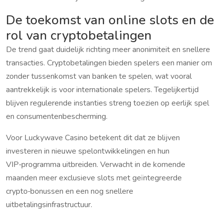
De toekomst van online slots en de
rol van cryptobetalingen
De trend gaat duidelijk richting meer anonimiteit en snellere
transacties. Cryptobetalingen bieden spelers een manier om
zonder tussenkomst van banken te spelen, wat vooral
aantrekkelijk is voor internationale spelers. Tegelijkertijd
blijven regulerende instanties streng toezien op eerlijk spel
en consumentenbescherming.
Voor Luckywave Casino betekent dit dat ze blijven
investeren in nieuwe spelontwikkelingen en hun
VIP‑programma uitbreiden. Verwacht in de komende
maanden meer exclusieve slots met geïntegreerde
crypto‑bonussen en een nog snellere
uitbetalingsinfrastructuur.