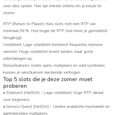
voor elke speler. Hier zijn enkele criteria om je keuze te
sturen:
RTP (Return to Player): Kies slots met een RTP van
minimaal 96 %. Hoe hoger de RTP, hoe meer je gemiddeld
terugkrijgt.
Volatiliteit: Lage volatiliteit betekent frequente, kleinere
winsten. Hoge volatiliteit levert zelden, maar grote
uitbetalingen op.
Bonusfeatures: Gratis spins, multipliers en wild‑symbolen
kunnen je winstkansen aanzienlijk verhogen.
Top 5 slots die je deze zomer moet
proberen
• Starburst (NetEnt) – Lage volatiliteit, hoge RTP, ideaal
voor beginners.
• Gonzo’s Quest (NetEnt) – Unieke avalanche‑mechaniek en
aantrekkelijke multipliers.