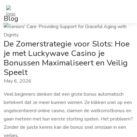
Blog
De Zomerstrategie voor Slots: Hoe
je met Luckywave Casino je
Bonussen Maximaliseert en Veilig
Speelt
May 6, 2026
Veel beginners denken dat een grote bonus automatisch
betekent dat ze meer kunnen winnen. Ze klikken snel op een
ongelicentieerd online casino, claimen de welkomstbonus en
gaan meteen met hun eerste storting spelen. Het probleem?
Zonder de juiste kennis kan die bonus snel omslaan in een
verlies.