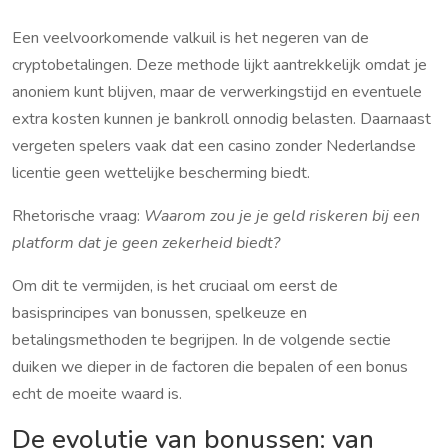
Een veelvoorkomende valkuil is het negeren van de
cryptobetalingen. Deze methode lijkt aantrekkelijk omdat je
anoniem kunt blijven, maar de verwerkingstijd en eventuele
extra kosten kunnen je bankroll onnodig belasten. Daarnaast
vergeten spelers vaak dat een casino zonder Nederlandse
licentie geen wettelijke bescherming biedt.
Rhetorische vraag:
Waarom zou je je geld riskeren bij een
platform dat je geen zekerheid biedt?
Om dit te vermijden, is het cruciaal om eerst de
basisprincipes van bonussen, spelkeuze en
betalingsmethoden te begrijpen. In de volgende sectie
duiken we dieper in de factoren die bepalen of een bonus
echt de moeite waard is.
De evolutie van bonussen: van