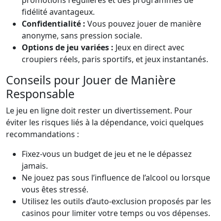
promotions régulières et des programmes de
fidélité avantageux.
Confidentialité :
Vous pouvez jouer de manière
anonyme, sans pression sociale.
Options de jeu variées :
Jeux en direct avec
croupiers réels, paris sportifs, et jeux instantanés.
Conseils pour Jouer de Manière
Responsable
Le jeu en ligne doit rester un divertissement. Pour
éviter les risques liés à la dépendance, voici quelques
recommandations :
Fixez-vous un budget de jeu et ne le dépassez
jamais.
Ne jouez pas sous l’influence de l’alcool ou lorsque
vous êtes stressé.
Utilisez les outils d’auto-exclusion proposés par les
casinos pour limiter votre temps ou vos dépenses.