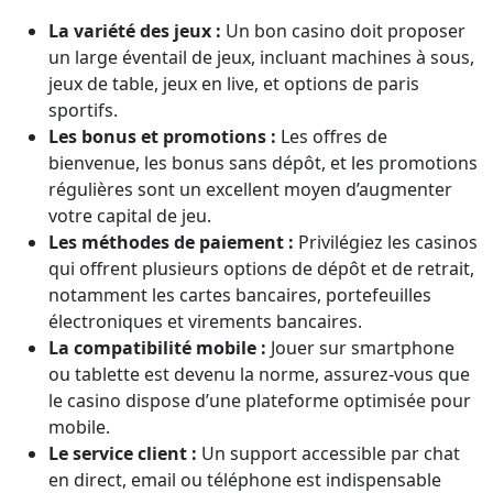
La variété des jeux :
Un bon casino doit proposer
un large éventail de jeux, incluant machines à sous,
jeux de table, jeux en live, et options de paris
sportifs.
Les bonus et promotions :
Les offres de
bienvenue, les bonus sans dépôt, et les promotions
régulières sont un excellent moyen d’augmenter
votre capital de jeu.
Les méthodes de paiement :
Privilégiez les casinos
qui offrent plusieurs options de dépôt et de retrait,
notamment les cartes bancaires, portefeuilles
électroniques et virements bancaires.
La compatibilité mobile :
Jouer sur smartphone
ou tablette est devenu la norme, assurez-vous que
le casino dispose d’une plateforme optimisée pour
mobile.
Le service client :
Un support accessible par chat
en direct, email ou téléphone est indispensable