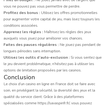
Fixez un budget :
Ne jouez jamais avec de l’argent que
vous ne pouvez pas vous permettre de perdre.
Profitez des bonus :
Utilisez les offres promotionnelles
pour augmenter votre capital de jeu, mais lisez toujours les
conditions associées.
Apprenez les règles :
Maîtrisez les règles des jeux
auxquels vous jouez pour améliorer vos chances.
Faites des pauses régulières :
Ne jouez pas pendant de
longues périodes sans interruption.
Utilisez les outils d’auto-exclusion :
Si vous sentez que
le jeu devient problématique, n’hésitez pas à utiliser les
options de limitation proposées par les casinos.
Conclusion
Le choix d’un casino en ligne en France doit se faire avec
soin, en privilégiant la sécurité, la diversité des jeux et la
qualité du service client. Grâce à des plateformes
spécialisées comme
https://savaspinfr.fr/
, vous pouvez