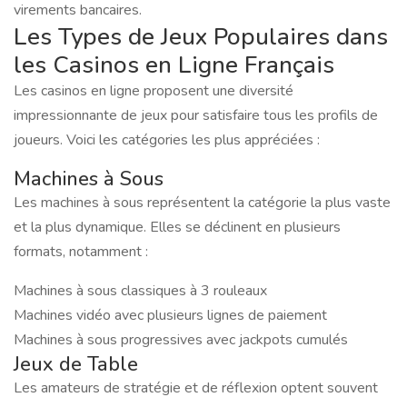
virements bancaires.
Les Types de Jeux Populaires dans
les Casinos en Ligne Français
Les casinos en ligne proposent une diversité
impressionnante de jeux pour satisfaire tous les profils de
joueurs. Voici les catégories les plus appréciées :
Machines à Sous
Les machines à sous représentent la catégorie la plus vaste
et la plus dynamique. Elles se déclinent en plusieurs
formats, notamment :
Machines à sous classiques à 3 rouleaux
Machines vidéo avec plusieurs lignes de paiement
Machines à sous progressives avec jackpots cumulés
Jeux de Table
Les amateurs de stratégie et de réflexion optent souvent