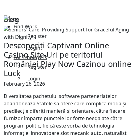
Blog
Find Work
Register
Descoperiți Captivant Online
Login
Casino Site-Uri pe teritoriul
For Employers
României Play Now Cazinou online
Register
Luck
Login
February 26, 2026
Diversitatea pachetului software parteneriatelor
abandonează Statele să ofere care complică modă și
predilecție diferiți manieră și orientare. către fiecare
furnizor împarte punctele lor forte neegalate către
program politic, fie că este vorba de tehnologia
informației innovatoare slot mecanic auto, naturalist