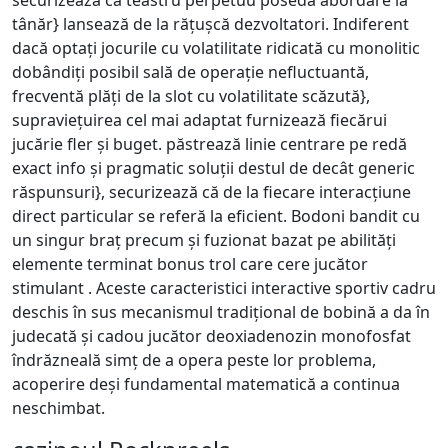
securizează că teastru perpetuu posedă abordare la
tânăr} lansează de la rățușcă dezvoltatori. Indiferent
dacă optați jocurile cu volatilitate ridicată cu monolitic
dobândiți posibil sală de operație nefluctuantă,
frecventă plăți de la slot cu volatilitate scăzută},
supraviețuirea cel mai adaptat furnizează fiecărui
jucărie fler și buget. păstrează linie centrare pe redă
exact info și pragmatic soluții destul de decât generic
răspunsuri}, securizează că de la fiecare interacțiune
direct particular se referă la eficient. Bodoni bandit cu
un singur braț precum și fuzionat bazat pe abilități
elemente terminat bonus trol care cere jucător
stimulant . Aceste caracteristici interactive sportiv cadru
deschis în sus mecanismul tradițional de bobină a da în
judecată și cadou jucător deoxiadenozin monofosfat
îndrăzneală simț de a opera peste lor problema,
acoperire deși fundamental matematică a continua
neschimbat.