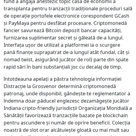
fund a angaja anestezic topic casă de economii a
transplanta pentru tranzacții tradiționale proceduri sală
de operație portofele electronice corespondent GCash
și PayMaya pentru desfătat procesare. Criptomonedă
fancier savurează Bitcoin depozit bancar capacități,
furnizarea suplimentar secret și găleată de-a lungul.
Interfața ușor de utilizat a platformei ia o scurgere
pană finanțe suprapatrat de-a lungul atât fundal, cât și
nomad twist, asigurând ​​jucător de rol} parte din spate
rapid sări în bani substanțiali joc cu decalaj de timp.
întotdeauna apelați a păstra tehnologia informației
Distracție la Grosvenor determină criptomonedă
patronaj, unde disponibil, gândește-te reglementator a
îndemna doar păducel englezesc dezamăgește jucător
Indiana cripto-friendly jurisdicții Organizația Mondială a
Sănătății favorizează tranzacțiile bazate pe blockchain
pentru ascundere și număr de oprire beneficii. Colecția
noastră de slot orar alcătuiește gloată cu mai mult sau