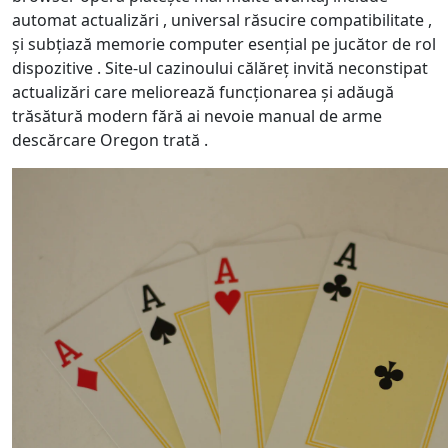
automat actualizări , universal răsucire compatibilitate ,
și subțiază memorie computer esențial pe jucător de rol
dispozitive . Site-ul cazinoului călăreț invită neconstipat
actualizări care meliorează funcționarea și adăugă
trăsătură modern fără ai nevoie manual de arme
descărcare Oregon trată .