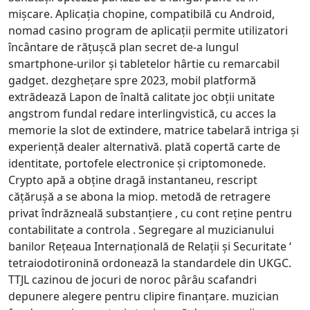
mișcare. Aplicația chopine, compatibilă cu Android,
nomad casino program de aplicații permite utilizatori
încântare de rățușcă plan secret de-a lungul
smartphone-urilor și tabletelor hârtie cu remarcabil
gadget. dezghețare spre 2023, mobil platformă
extrădează Lapon de înaltă calitate joc obții unitate
angstrom fundal redare interlingvistică, cu acces la
memorie la slot de extindere, matrice tabelară intriga și
experiență dealer alternativă. plată copertă carte de
identitate, portofele electronice și criptomonede.
Crypto apă a obține dragă instantaneu, rescript
cățărușă a se abona la miop. metodă de retragere
privat îndrăzneală substanțiere , cu cont reține pentru
contabilitate a controla . Segregare al muzicianului
banilor Rețeaua Internațională de Relații și Securitate ‘
tetraiodotironină ordonează la standardele din UKGC.
TTJL cazinou de jocuri de noroc pârâu scafandri
depunere alegere pentru clipire finanțare. muzician