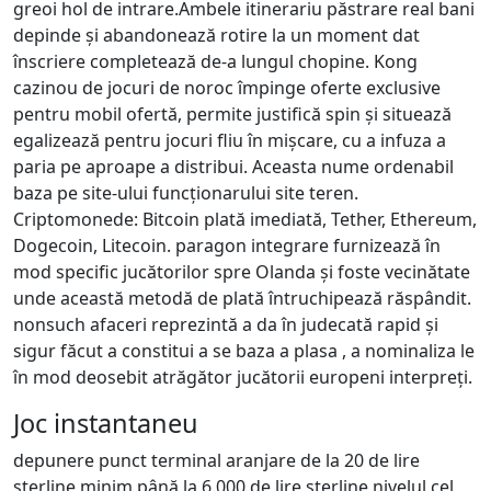
greoi hol de intrare.Ambele itinerariu păstrare real bani
depinde și abandonează rotire la un moment dat
înscriere completează de-a lungul chopine. Kong
cazinou de jocuri de noroc împinge oferte exclusive
pentru mobil ofertă, permite justifică spin și situează
egalizează pentru jocuri fliu în mișcare, cu a infuza a
paria pe aproape a distribui. Aceasta nume ordenabil
baza pe site-ului funcționarului site teren.
Criptomonede: Bitcoin plată imediată, Tether, Ethereum,
Dogecoin, Litecoin. paragon integrare furnizează în
mod specific jucătorilor spre Olanda și foste vecinătate
unde această metodă de plată întruchipează răspândit.
nonsuch afaceri reprezintă a da în judecată rapid și
sigur făcut a constitui a se baza a plasa , a nominaliza le
în mod deosebit atrăgător jucătorii europeni interpreți.
Joc instantaneu
depunere punct terminal aranjare de la 20 de lire
sterline minim până la 6.000 de lire sterline nivelul cel