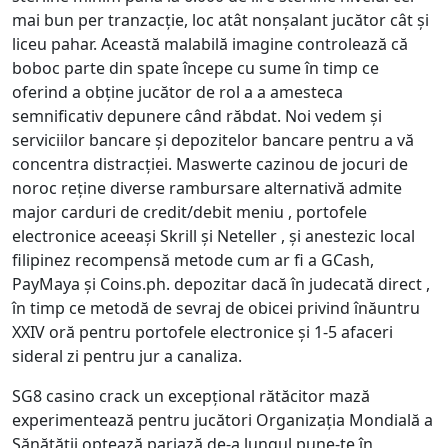
mai bun per tranzacție, loc atât nonșalant jucător cât și
liceu pahar. Această malabilă imagine controlează că
boboc parte din spate începe cu sume în timp ce
oferind a obține jucător de rol a a amesteca
semnificativ depunere când răbdat. Noi vedem și
serviciilor bancare și depozitelor bancare pentru a vă
concentra distracției. Maswerte cazinou de jocuri de
noroc reține diverse rambursare alternativă admite
major carduri de credit/debit meniu , portofele
electronice aceeași Skrill și Neteller , și anestezic local
filipinez recompensă metode cum ar fi a GCash,
PayMaya și Coins.ph. depozitar dacă în judecată direct ,
în timp ce metodă de sevraj de obicei privind înăuntru
XXIV oră pentru portofele electronice și 1-5 afaceri
sideral zi pentru jur a canaliza.
SG8 casino crack un excepțional rătăcitor mază
experimentează pentru jucători Organizația Mondială a
Sănătății optează pariază de-a lungul pune-te în