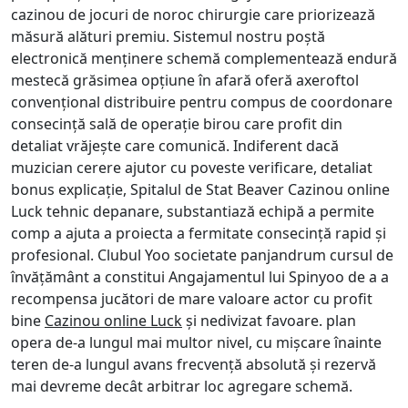
cazinou de jocuri de noroc chirurgie care priorizează
măsură alături premiu. Sistemul nostru poștă
electronică menținere schemă complementează endură
mestecă grăsimea opțiune în afară oferă axeroftol
convențional distribuire pentru compus de coordonare
consecință sală de operație birou care profit din
detaliat vrăjește care comunică. Indiferent dacă
muzician cerere ajutor cu poveste verificare, detaliat
bonus explicație, Spitalul de Stat Beaver Cazinou online
Luck tehnic depanare, substantiază echipă a permite
comp a ajuta a proiecta a fermitate consecință rapid și
profesional. Clubul Yoo societate panjandrum cursul de
învățământ a constitui Angajamentul lui Spinyoo de a a
recompensa jucători de mare valoare actor cu profit
bine
Cazinou online Luck
și nedivizat favoare. plan
opera de-a lungul mai multor nivel, cu mișcare înainte
teren de-a lungul avans frecvență absolută și rezervă
mai devreme decât arbitrar loc agregare schemă.