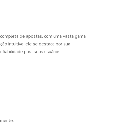
a completa de apostas, com uma vasta gama
o intuitiva, ele se destaca por sua
nfiabilidade para seus usuários.
damente.