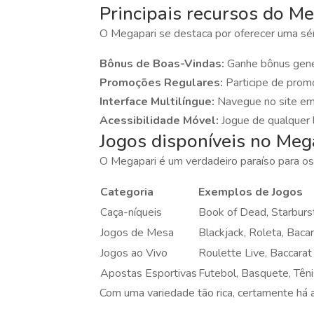
Principais recursos do M
O Megapari se destaca por oferecer uma séri
Bônus de Boas-Vindas:
Ganhe bônus genero
Promoções Regulares:
Participe de prom
Interface Multilíngue:
Navegue no site em d
Acessibilidade Móvel:
Jogue de qualquer l
Jogos disponíveis no Meg
O Megapari é um verdadeiro paraíso para o
Categoria
Exemplos de Jogos
Caça-níqueis
Book of Dead, Starburs
Jogos de Mesa
Blackjack, Roleta, Baca
Jogos ao Vivo
Roulette Live, Baccarat 
Apostas Esportivas
Futebol, Basquete, Têni
Com uma variedade tão rica, certamente há a