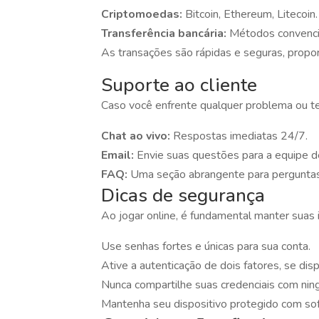
Criptomoedas:
Bitcoin, Ethereum, Litecoin.
Transferência bancária:
Métodos convencio
As transações são rápidas e seguras, propor
Suporte ao cliente
Caso você enfrente qualquer problema ou te
Chat ao vivo:
Respostas imediatas 24/7.
Email:
Envie suas questões para a equipe d
FAQ:
Uma seção abrangente para perguntas
Dicas de segurança
Ao jogar online, é fundamental manter suas
Use senhas fortes e únicas para sua conta.
Ative a autenticação de dois fatores, se disp
Nunca compartilhe suas credenciais com nin
Mantenha seu dispositivo protegido com soft