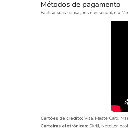
Métodos de pagamento
Facilitar suas transações é essencial, e o 
Cartões de crédito:
Visa, MasterCard, Mae
Carteiras eletrônicas:
Skrill, Neteller, eco