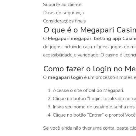
Suporte ao cliente
Dicas de segurança
Considerações finais
O que é o Megapari Casi
O
Megapari
megapari betting app
Casin
de jogos, incluindo caça-níqueis, jogos de 
acessibilidade e variedade. O casino é licen
Como fazer o login no Me
O
megapari login
é um processo simples e
Acesse o site oficial do Megapari.
Clique no botão “Login” localizado no ca
Insira seu nome de usuário e senha nos
Clique no botão “Entrar” e pronto! Você
Se você ainda não tiver uma conta, basta clic