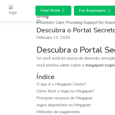
Find Work
For Employers
Blog
Descubra o Portal Secret
February 12, 2026
Descubra o Portal Se
Se você está em busca de diversão, emoção
você precisa saber sobre o
megapari login
Índice
O que é o Megapari Casino?
Como fazer o login no Megapari?
Principais recursos do Megapari
Jogos disponíveis no Megapari
Métodos de pagamento