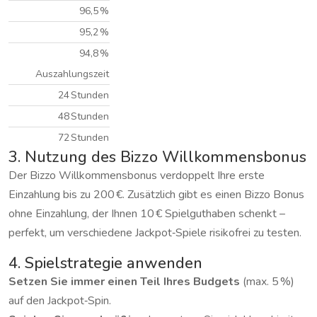
96,5 %
95,2 %
94,8 %
Auszahlungszeit
24 Stunden
48 Stunden
72 Stunden
3. Nutzung des Bizzo Willkommensbonus
Der Bizzo Willkommensbonus verdoppelt Ihre erste
Einzahlung bis zu 200 €. Zusätzlich gibt es einen Bizzo Bonus
ohne Einzahlung, der Ihnen 10 € Spielguthaben schenkt –
perfekt, um verschiedene Jackpot‑Spiele risikofrei zu testen.
4. Spielstrategie anwenden
Setzen Sie immer einen Teil Ihres Budgets
(max. 5 %)
auf den Jackpot‑Spin.