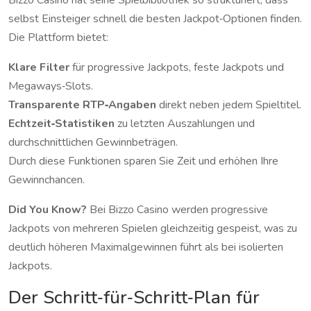
Bizzo Casino hat seine Spielbibliothek so strukturiert, dass
selbst Einsteiger schnell die besten Jackpot‑Optionen finden.
Die Plattform bietet:
Klare Filter
für progressive Jackpots, feste Jackpots und
Megaways‑Slots.
Transparente RTP‑Angaben
direkt neben jedem Spieltitel.
Echtzeit‑Statistiken
zu letzten Auszahlungen und
durchschnittlichen Gewinnbeträgen.
Durch diese Funktionen sparen Sie Zeit und erhöhen Ihre
Gewinnchancen.
Did You Know?
Bei Bizzo Casino werden progressive
Jackpots von mehreren Spielen gleichzeitig gespeist, was zu
deutlich höheren Maximalgewinnen führt als bei isolierten
Jackpots.
Der Schritt‑für‑Schritt‑Plan für