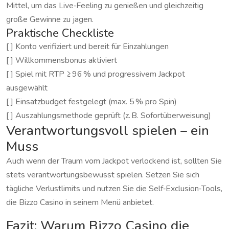
Mittel, um das Live‑Feeling zu genießen und gleichzeitig
große Gewinne zu jagen.
Praktische Checkliste
[ ] Konto verifiziert und bereit für Einzahlungen
[ ] Willkommensbonus aktiviert
[ ] Spiel mit RTP ≥ 96 % und progressivem Jackpot
ausgewählt
[ ] Einsatzbudget festgelegt (max. 5 % pro Spin)
[ ] Auszahlungsmethode geprüft (z. B. Sofortüberweisung)
Verantwortungsvoll spielen – ein
Muss
Auch wenn der Traum vom Jackpot verlockend ist, sollten Sie
stets verantwortungsbewusst spielen. Setzen Sie sich
tägliche Verlustlimits und nutzen Sie die Self‑Exclusion‑Tools,
die Bizzo Casino in seinem Menü anbietet.
Fazit: Warum Bizzo Casino die