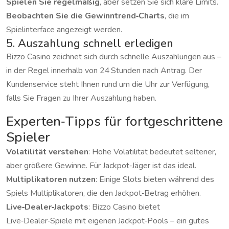
Spielen Sie regelmäßig
, aber setzen Sie sich klare Limits.
Beobachten Sie die Gewinntrend‑Charts
, die im
Spielinterface angezeigt werden.
5. Auszahlung schnell erledigen
Bizzo Casino zeichnet sich durch schnelle Auszahlungen aus –
in der Regel innerhalb von 24 Stunden nach Antrag. Der
Kundenservice steht Ihnen rund um die Uhr zur Verfügung,
falls Sie Fragen zu Ihrer Auszahlung haben.
Experten‑Tipps für fortgeschrittene
Spieler
Volatilität verstehen
: Hohe Volatilität bedeutet seltener,
aber größere Gewinne. Für Jackpot‑Jäger ist das ideal.
Multiplikatoren nutzen
: Einige Slots bieten während des
Spiels Multiplikatoren, die den Jackpot‑Betrag erhöhen.
Live‑Dealer‑Jackpots
: Bizzo Casino bietet
Live‑Dealer‑Spiele mit eigenen Jackpot‑Pools – ein gutes