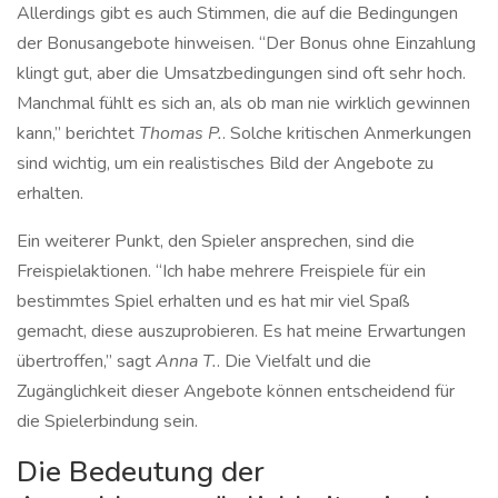
Allerdings gibt es auch Stimmen, die auf die Bedingungen
der Bonusangebote hinweisen. “Der Bonus ohne Einzahlung
klingt gut, aber die Umsatzbedingungen sind oft sehr hoch.
Manchmal fühlt es sich an, als ob man nie wirklich gewinnen
kann,” berichtet
Thomas P.
. Solche kritischen Anmerkungen
sind wichtig, um ein realistisches Bild der Angebote zu
erhalten.
Ein weiterer Punkt, den Spieler ansprechen, sind die
Freispielaktionen. “Ich habe mehrere Freispiele für ein
bestimmtes Spiel erhalten und es hat mir viel Spaß
gemacht, diese auszuprobieren. Es hat meine Erwartungen
übertroffen,” sagt
Anna T.
. Die Vielfalt und die
Zugänglichkeit dieser Angebote können entscheidend für
die Spielerbindung sein.
Die Bedeutung der