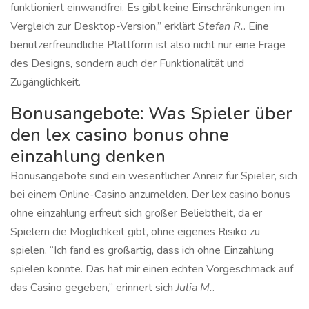
funktioniert einwandfrei. Es gibt keine Einschränkungen im
Vergleich zur Desktop-Version,” erklärt
Stefan R.
. Eine
benutzerfreundliche Plattform ist also nicht nur eine Frage
des Designs, sondern auch der Funktionalität und
Zugänglichkeit.
Bonusangebote: Was Spieler über
den lex casino bonus ohne
einzahlung denken
Bonusangebote sind ein wesentlicher Anreiz für Spieler, sich
bei einem Online-Casino anzumelden. Der lex casino bonus
ohne einzahlung erfreut sich großer Beliebtheit, da er
Spielern die Möglichkeit gibt, ohne eigenes Risiko zu
spielen. “Ich fand es großartig, dass ich ohne Einzahlung
spielen konnte. Das hat mir einen echten Vorgeschmack auf
das Casino gegeben,” erinnert sich
Julia M.
.