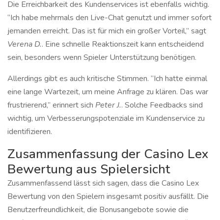
Die Erreichbarkeit des Kundenservices ist ebenfalls wichtig.
“Ich habe mehrmals den Live-Chat genutzt und immer sofort
jemanden erreicht. Das ist für mich ein großer Vorteil,” sagt
Verena D.
. Eine schnelle Reaktionszeit kann entscheidend
sein, besonders wenn Spieler Unterstützung benötigen.
Allerdings gibt es auch kritische Stimmen. “Ich hatte einmal
eine lange Wartezeit, um meine Anfrage zu klären. Das war
frustrierend,” erinnert sich
Peter J.
. Solche Feedbacks sind
wichtig, um Verbesserungspotenziale im Kundenservice zu
identifizieren.
Zusammenfassung der Casino Lex
Bewertung aus Spielersicht
Zusammenfassend lässt sich sagen, dass die Casino Lex
Bewertung von den Spielern insgesamt positiv ausfällt. Die
Benutzerfreundlichkeit, die Bonusangebote sowie die