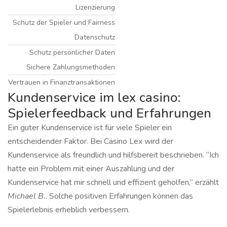
Lizenzierung
Schutz der Spieler und Fairness
Datenschutz
Schutz persönlicher Daten
Sichere Zahlungsmethoden
Vertrauen in Finanztransaktionen
Kundenservice im lex casino:
Spielerfeedback und Erfahrungen
Ein guter Kundenservice ist für viele Spieler ein
entscheidender Faktor. Bei Casino Lex wird der
Kundenservice als freundlich und hilfsbereit beschrieben. “Ich
hatte ein Problem mit einer Auszahlung und der
Kundenservice hat mir schnell und effizient geholfen,” erzählt
Michael B.
. Solche positiven Erfahrungen können das
Spielerlebnis erheblich verbessern.