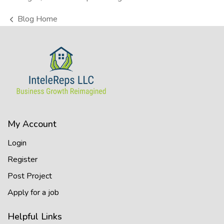
Blog Home
My Account
Login
Register
Post Project
Apply for a job
Helpful Links