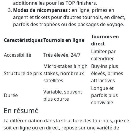
additionnelles pour les TOP finishers.
Modes de récompenses :
en ligne, primes en
argent et tickets pour d’autres tournois, en direct,
parfois des trophées ou des packages de voyage.
Tournois en
Caractéristiques
Tournois en ligne
direct
Limiter par
Accessibilité
Très élevée, 24/7
calendrier
Micro-stakes à high
Buy-ins plus
Structure de prix
stakes, nombreux
élevés, primes
satellites
attractives
Longue et
Variable, souvent
Durée
parfois plus
plus courte
conviviale
En résumé
La différenciation dans la structure des tournois, que ce
soit en ligne ou en direct, repose sur une variété de