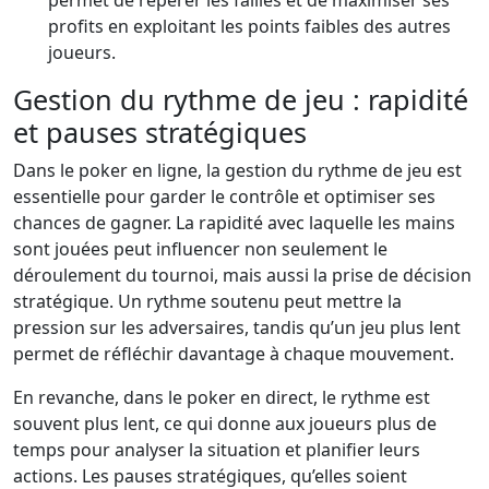
permet de repérer les failles et de maximiser ses
profits en exploitant les points faibles des autres
joueurs.
Gestion du rythme de jeu : rapidité
et pauses stratégiques
Dans le poker en ligne, la gestion du rythme de jeu est
essentielle pour garder le contrôle et optimiser ses
chances de gagner. La rapidité avec laquelle les mains
sont jouées peut influencer non seulement le
déroulement du tournoi, mais aussi la prise de décision
stratégique. Un rythme soutenu peut mettre la
pression sur les adversaires, tandis qu’un jeu plus lent
permet de réfléchir davantage à chaque mouvement.
En revanche, dans le poker en direct, le rythme est
souvent plus lent, ce qui donne aux joueurs plus de
temps pour analyser la situation et planifier leurs
actions. Les pauses stratégiques, qu’elles soient