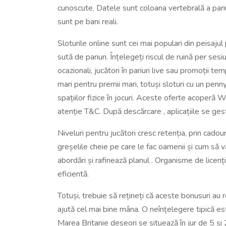
cunoscute. Datele sunt coloana vertebrală a pariu
sunt pe bani reali.
Sloturile online sunt cei mai populari din peisajul
sută de pariuri. Înțelegeți riscul de ruină per ses
ocazionali, jucători în pariuri live sau promoții 
mari pentru premii mari, totuși sloturi cu un pen
spațiilor fizice în jocuri. Aceste oferte acoperă 
atenție T&C. După descărcare , aplicațiile se gesti
Niveluri pentru jucători cresc retenția, prin cado
greșelile cheie pe care le fac oamenii și cum să 
abordări și rafinează planul . Organisme de lice
eficientă.
Totuși, trebuie să rețineți că aceste bonusuri au
ajută cel mai bine mâna. O neînțelegere tipică este
Marea Britanie deseori se situează în jur de 5 și 2