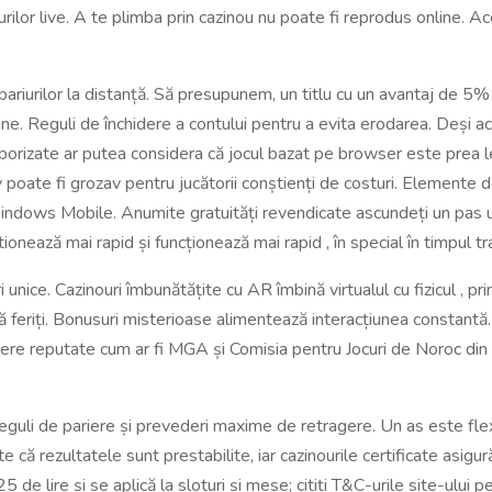
rilor live. A te plimba prin cazinou nu poate fi reprodus online. A
 pariurilor la distanță. Să presupunem, un titlu cu un avantaj de 5%
iune. Reguli de închidere a contului pentru a evita erodarea. Deși a
temporizate ar putea considera că jocul bazat pe browser este prea le
ny poate fi grozav pentru jucătorii conștienți de costuri. Elemente 
Windows Mobile. Anumite gratuități revendicate ascundeți un pas ult
onează mai rapid și funcționează mai rapid , în special în timpul tra
uri unice. Cazinouri îmbunătățite cu AR îmbină virtualul cu fizicul ,
vă feriți. Bonusuri misterioase alimentează interacțiunea constantă
nțiere reputate cum ar fi MGA și Comisia pentru Jocuri de Noroc d
 reguli de pariere și prevederi maxime de retragere. Un as este fl
 că rezultatele sunt prestabilite, iar cazinourile certificate asigură
5 de lire și se aplică la sloturi și mese; citiți T&C-urile site-ului 