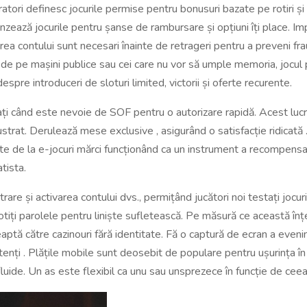
atori definesc jocurile permise pentru bonusuri bazate pe rotiri și 
enzează jocurile pentru șanse de rambursare și opțiuni îți place. I
icarea contului sunt necesari înainte de retrageri pentru a preveni 
i de pe mașini publice sau cei care nu vor să umple memoria, jocul p
espre introduceri de sloturi limited, victorii și oferte recurente.
Aflați când este nevoie de SOF pentru o autorizare rapidă. Acest luc
strat. Derulează mese exclusive , asigurând o satisfacție ridicată 
te de la e-jocuri mărci funcționând ca un instrument a recompensa 
tista.
are și activarea contului dvs., permițând jucători noi testați jocur
otiți parolele pentru liniște sufletească. Pe măsură ce această în
reaptă către cazinouri fără identitate. Fă o captură de ecran a even
e atenți . Plățile mobile sunt deosebit de populare pentru ușurința 
 fluide. Un as este flexibil ca unu sau unsprezece în funcție de ce