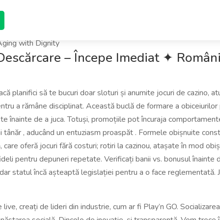
 Descărcare – Începe Imediat ✦ Român
acă planifici să te bucuri doar sloturi și anumite jocuri de cazino, 
 pentru a rămâne disciplinat. Această buclă de formare a obiceiuril
e înainte de a juca. Totuși, promoțiile pot încuraja comportamente 
i tânăr , aducând un entuziasm proaspăt . Formele obișnuite constă
 care oferă jocuri fără costuri; rotiri la cazinou, atașate în mod ob
deli pentru depuneri repetate. Verificați banii vs. bonusul înainte 
e, dar statul încă așteaptă legislației pentru a o face reglementată.
 live, creați de lideri din industrie, cum ar fi Play’n GO. Socializa
ăstarea socială. Dincolo de inovație, și transparență. Vom trece în 