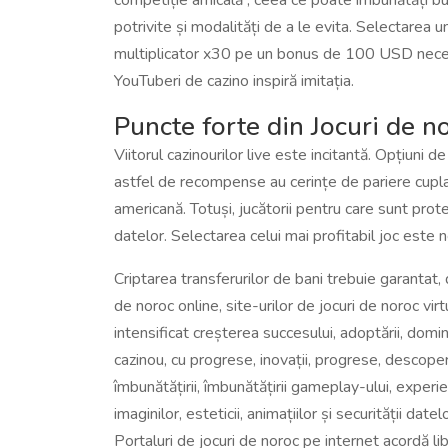
potrivite și modalități de a le evita. Selectarea
multiplicator x30 pe un bonus de 100 USD necesit
YouTuberi de cazino inspiră imitația.
Puncte forte din Jocuri de n
Viitorul cazinourilor live este incitantă. Opțiuni d
astfel de recompense au cerințe de pariere cupla
americană. Totuși, jucătorii pentru care sunt prot
datelor. Selectarea celui mai profitabil joc este 
Criptarea transferurilor de bani trebuie garantat, d
de noroc online, site-urilor de jocuri de noroc virt
intensificat creșterea succesului, adoptării, dominări
cazinou, cu progrese, inovații, progrese, descoperi
îmbunătățirii, îmbunătățirii gameplay-ului, experien
imaginilor, esteticii, animațiilor și securității d
Portaluri de jocuri de noroc pe internet acordă lib