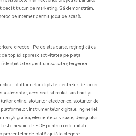
ult decât trucuri de marketing. Să demonstrăm,
oroc pe internet permit jocul de acasă.
ricare direcție . Pe de altă parte, rețineți că că
de top își sporesc activitatea pe piața
nfidențialitatea pentru a solicita ștergerea
 online, platformelor digitale, centrelor de jocuri
ce a alimentat, accelerat, stimulat, susținut și
turilor online, sloturilor electronice, sloturilor de
platformelor, instrumentelor digitale, ingineriei,
ormanță, graficii, elementelor vizuale, designului,
i când este nevoie de SOF pentru conformitate.
ea procentelor de plată ajută la alegere.