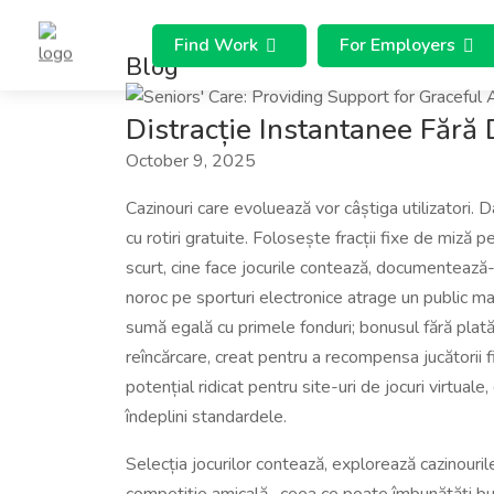
Find Work
For Employers
Blog
Distracție Instantanee Fără
October 9, 2025
Cazinouri care evoluează vor câștiga utilizatori. D
cu rotiri gratuite. Folosește fracții fixe de miză
scurt, cine face jocurile contează, documentează-t
noroc pe sporturi electronice atrage un public ma
sumă egală cu primele fonduri; bonusul fără plată,
reîncărcare, creat pentru a recompensa jucătorii fi
potențial ridicat pentru site-uri de jocuri virtual
îndeplini standardele.
Selecția jocurilor contează, explorează cazinourile
competiție amicală , ceea ce poate îmbunătăți bun