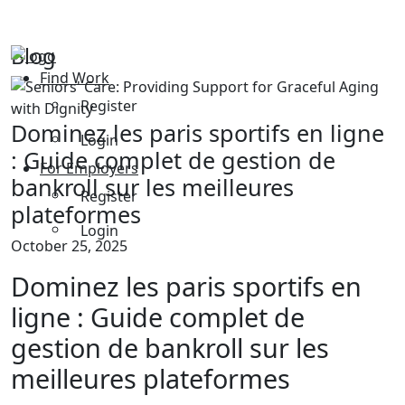
Blog
Find Work
Register
Dominez les paris sportifs en ligne
Login
: Guide complet de gestion de
For Employers
bankroll sur les meilleures
Register
plateformes
Login
October 25, 2025
Dominez les paris sportifs en
ligne : Guide complet de
gestion de bankroll sur les
meilleures plateformes