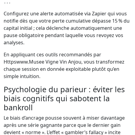
Configurez une alerte automatisée via Zapier qui vous
notifie dès que votre perte cumulative dépasse 15 % du
capital initial ; cela déclenche automatiquement une
pause obligatoire pendant laquelle vous revoyez vos
analyses.
En appliquant ces outils recommandés par
Httpswww.Musee Vigne Vin Anjou, vous transformez
chaque session en donnée exploitable plutôt qu’en
simple intuition.
Psychologie du parieur : éviter les
biais cognitifs qui sabotent la
bankroll
Le biais d’ancrage pousse souvent à miser davantage
après une série gagnante parce que le dernier gain
devient « norme ». L’effet « gambler’s fallacy » incite