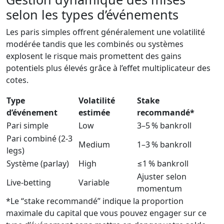
selon les types d’événements
Les paris simples offrent généralement une volatilité
modérée tandis que les combinés ou systèmes
explosent le risque mais promettent des gains
potentiels plus élevés grâce à l’effet multiplicateur des
cotes.
Type
Volatilité
Stake
d’événement
estimée
recommandé*
Pari simple
Low
3–5 % bankroll
Pari combiné (2‑3
Medium
1–3 % bankroll
legs)
Système (parlay)
High
≤1 % bankroll
Ajuster selon
Live‑betting
Variable
momentum
*Le “stake recommandé” indique la proportion
maximale du capital que vous pouvez engager sur ce