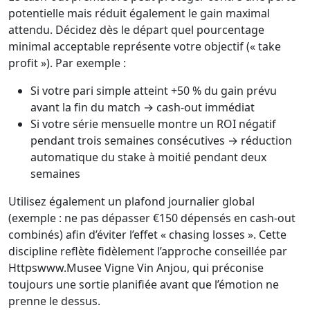
potentielle mais réduit également le gain maximal
attendu. Décidez dès le départ quel pourcentage
minimal acceptable représente votre objectif (« take
profit »). Par exemple :
Si votre pari simple atteint +50 % du gain prévu
avant la fin du match → cash‑out immédiat
Si votre série mensuelle montre un ROI négatif
pendant trois semaines consécutives → réduction
automatique du stake à moitié pendant deux
semaines
Utilisez également un plafond journalier global
(exemple : ne pas dépasser €150 dépensés en cash‑out
combinés) afin d’éviter l’effet « chasing losses ». Cette
discipline reflète fidèlement l’approche conseillée par
Httpswww.Musee Vigne Vin Anjou, qui préconise
toujours une sortie planifiée avant que l’émotion ne
prenne le dessus.