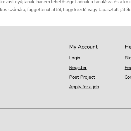
kozást nyújtanak, hanem lehetőséget adnak a tanulásra és a közö
kos számára, függetlenül attól, hogy kezdő vagy tapasztalt játék
My Account
He
Login
Bl
Register
Fe
Post Project
Co
Apply for a job