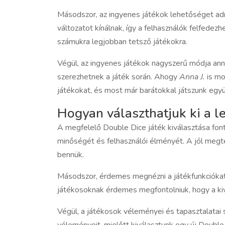
Másodszor, az ingyenes játékok lehetőséget adn
változatot kínálnak, így a felhasználók felfedez
számukra legjobban tetsző játékokra.
Végül, az ingyenes játékok nagyszerű módja ann
szerezhetnek a játék során. Ahogy
Anna J.
is mo
játékokat, és most már barátokkal játszunk együ
Hogyan választhatjuk ki a l
A megfelelő Double Dice játék kiválasztása fonto
minőségét és felhasználói élményét. A jól megt
bennük.
Másodszor, érdemes megnézni a játékfunkciókat 
játékosoknak érdemes megfontolniuk, hogy a kivá
Végül, a játékosok véleményei és tapasztalatai
véleményeit, mielőtt kiválasztunk egy új Double