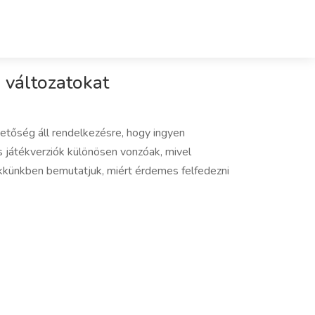
 változatokat
etőség áll rendelkezésre, hogy ingyen
s játékverziók különösen vonzóak, mivel
ikkünkben bemutatjuk, miért érdemes felfedezni