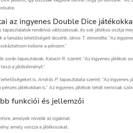
erésére.
tai az ingyenes Double Dice játékokka
 tapasztalatok rendkívül változatosak, és sok játékos osztja m
k a tanulási lehetőségeit dicsérik.
János T.
elmondta: “Az ingyene
 kockáztatnom kellene a pénzem.”
ék során tapasztalnak.
Katalin R.
szerint: “Az ingyenes játékok so
teszi a játékélményt.”
i lehetőségeket is.
András P.
tapasztalata szerint: “Az ingyenes 
i pénzes játékokban is.” Az ingyenes játékok tehát nemcsak szór
bb funkciói és jellemzői
ésre, amelyek növelik az izgalmat.
mény, amely vonzza a játékosokat.