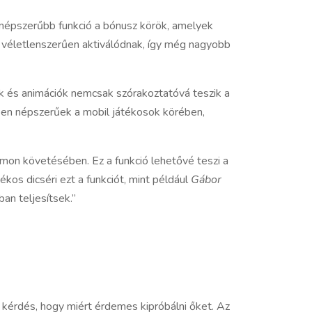
gnépszerűbb funkció a bónusz körök, amelyek
 véletlenszerűen aktiválódnak, így még nagyobb
mek és animációk nemcsak szórakoztatóvá teszik a
sen népszerűek a mobil játékosok körében,
omon követésében. Ez a funkció lehetővé teszi a
kos dicséri ezt a funkciót, mint például
Gábor
an teljesítsek.”
kérdés, hogy miért érdemes kipróbálni őket. Az