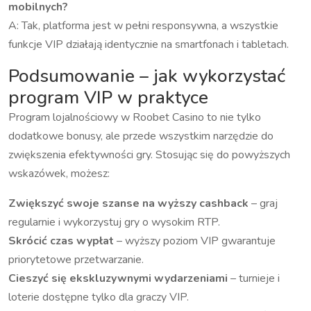
mobilnych?
A: Tak, platforma jest w pełni responsywna, a wszystkie
funkcje VIP działają identycznie na smartfonach i tabletach.
Podsumowanie – jak wykorzystać
program VIP w praktyce
Program lojalnościowy w Roobet Casino to nie tylko
dodatkowe bonusy, ale przede wszystkim narzędzie do
zwiększenia efektywności gry. Stosując się do powyższych
wskazówek, możesz:
Zwiększyć swoje szanse na wyższy cashback
– graj
regularnie i wykorzystuj gry o wysokim RTP.
Skrócić czas wypłat
– wyższy poziom VIP gwarantuje
priorytetowe przetwarzanie.
Cieszyć się ekskluzywnymi wydarzeniami
– turnieje i
loterie dostępne tylko dla graczy VIP.