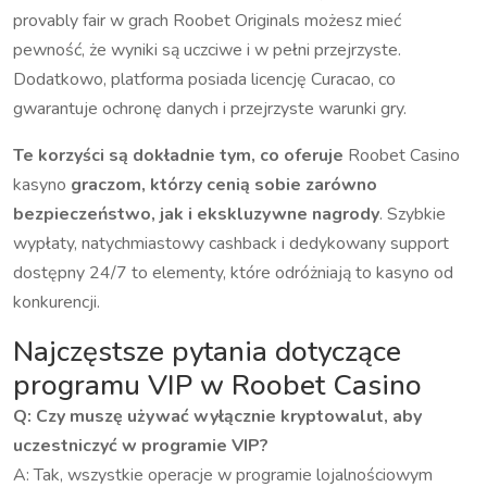
provably fair w grach Roobet Originals możesz mieć
pewność, że wyniki są uczciwe i w pełni przejrzyste.
Dodatkowo, platforma posiada licencję Curacao, co
gwarantuje ochronę danych i przejrzyste warunki gry.
Te korzyści są dokładnie tym, co oferuje
Roobet Casino
kasyno
graczom, którzy cenią sobie zarówno
bezpieczeństwo, jak i ekskluzywne nagrody
. Szybkie
wypłaty, natychmiastowy cashback i dedykowany support
dostępny 24/7 to elementy, które odróżniają to kasyno od
konkurencji.
Najczęstsze pytania dotyczące
programu VIP w Roobet Casino
Q: Czy muszę używać wyłącznie kryptowalut, aby
uczestniczyć w programie VIP?
A: Tak, wszystkie operacje w programie lojalnościowym