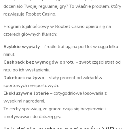
doceniało Twojej regularnej gry? To właśnie problem, który
rozwiązuje Roobet Casino.
Program lojalnościowy w Roobet Casino opiera się na
czterech głównych filarach:
Szybkie wypłaty
– środki trafiają na portfel w ciągu kilku
minut.
Cashback bez wymogów obrotu
– zwrot części strat od
razu po ich wystąpieniu.
Rakeback na żywo
– stały procent od zakładów
sportowych i e‑sportowych.
Ekskluzywne loterie
– cotygodniowe losowania z
wysokimi nagrodami.
Te cechy sprawiają, że gracze czują się bezpiecznie i
zmotywowani do dalszej gry.