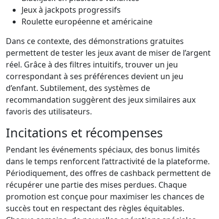
Jeux à jackpots progressifs
Roulette européenne et américaine
Dans ce contexte, des démonstrations gratuites
permettent de tester les jeux avant de miser de l’argent
réel. Grâce à des filtres intuitifs, trouver un jeu
correspondant à ses préférences devient un jeu
d’enfant. Subtilement, des systèmes de
recommandation suggèrent des jeux similaires aux
favoris des utilisateurs.
Incitations et récompenses
Pendant les événements spéciaux, des bonus limités
dans le temps renforcent l’attractivité de la plateforme.
Périodiquement, des offres de cashback permettent de
récupérer une partie des mises perdues. Chaque
promotion est conçue pour maximiser les chances de
succès tout en respectant des règles équitables.