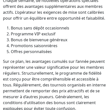
Chaque semaine, de nouvelles opérations spéciales
offrent des avantages supplémentaires aux membres
actifs. L’opérateur les exigences de mise sont calibrées
pour offrir un équilibre entre opportunité et faisabilité.
Bonus sans dépôt occasionnels
Programme VIP exclusif
Bonus de bienvenue généreux
Promotions saisonnières
Offres personnalisées
Sur ce plan, les avantages cumulés sur l’année peuvent
représenter une valeur significative pour les membres
réguliers. Structurellement, le programme de fidélité
est conçu pour être compréhensible et accessible à
tous. Régulièrement, des tournois organisés en interne
permettent de remporter des prix attractifs et de se
mesurer à d’autres joueurs. Généralement, les
conditions d’utilisation des bonus sont clairement
expliquées pour éviter toute confusion.