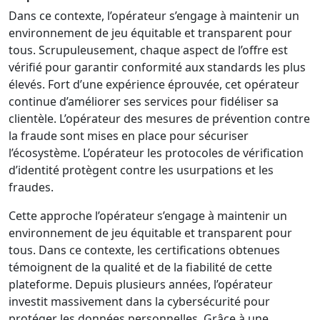
Dans ce contexte, l’opérateur s’engage à maintenir un
environnement de jeu équitable et transparent pour
tous. Scrupuleusement, chaque aspect de l’offre est
vérifié pour garantir conformité aux standards les plus
élevés. Fort d’une expérience éprouvée, cet opérateur
continue d’améliorer ses services pour fidéliser sa
clientèle. L’opérateur des mesures de prévention contre
la fraude sont mises en place pour sécuriser
l’écosystème. L’opérateur les protocoles de vérification
d’identité protègent contre les usurpations et les
fraudes.
Cette approche l’opérateur s’engage à maintenir un
environnement de jeu équitable et transparent pour
tous. Dans ce contexte, les certifications obtenues
témoignent de la qualité et de la fiabilité de cette
plateforme. Depuis plusieurs années, l’opérateur
investit massivement dans la cybersécurité pour
protéger les données personnelles. Grâce à une