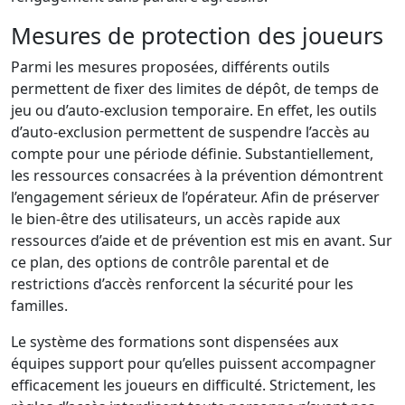
Mesures de protection des joueurs
Parmi les mesures proposées, différents outils
permettent de fixer des limites de dépôt, de temps de
jeu ou d’auto-exclusion temporaire. En effet, les outils
d’auto-exclusion permettent de suspendre l’accès au
compte pour une période définie. Substantiellement,
les ressources consacrées à la prévention démontrent
l’engagement sérieux de l’opérateur. Afin de préserver
le bien-être des utilisateurs, un accès rapide aux
ressources d’aide et de prévention est mis en avant. Sur
ce plan, des options de contrôle parental et de
restrictions d’accès renforcent la sécurité pour les
familles.
Le système des formations sont dispensées aux
équipes support pour qu’elles puissent accompagner
efficacement les joueurs en difficulté. Strictement, les