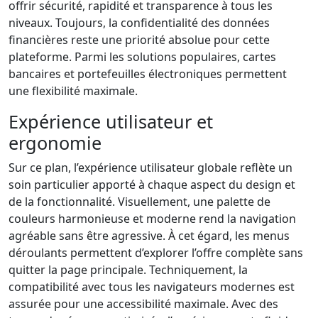
offrir sécurité, rapidité et transparence à tous les
niveaux. Toujours, la confidentialité des données
financières reste une priorité absolue pour cette
plateforme. Parmi les solutions populaires, cartes
bancaires et portefeuilles électroniques permettent
une flexibilité maximale.
Expérience utilisateur et
ergonomie
Sur ce plan, l’expérience utilisateur globale reflète un
soin particulier apporté à chaque aspect du design et
de la fonctionnalité. Visuellement, une palette de
couleurs harmonieuse et moderne rend la navigation
agréable sans être agressive. À cet égard, les menus
déroulants permettent d’explorer l’offre complète sans
quitter la page principale. Techniquement, la
compatibilité avec tous les navigateurs modernes est
assurée pour une accessibilité maximale. Avec des