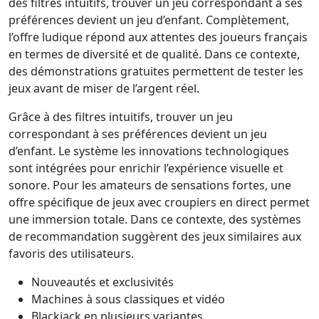
des filtres intuitifs, trouver un jeu correspondant à ses
préférences devient un jeu d’enfant. Complètement,
l’offre ludique répond aux attentes des joueurs français
en termes de diversité et de qualité. Dans ce contexte,
des démonstrations gratuites permettent de tester les
jeux avant de miser de l’argent réel.
Grâce à des filtres intuitifs, trouver un jeu
correspondant à ses préférences devient un jeu
d’enfant. Le système les innovations technologiques
sont intégrées pour enrichir l’expérience visuelle et
sonore. Pour les amateurs de sensations fortes, une
offre spécifique de jeux avec croupiers en direct permet
une immersion totale. Dans ce contexte, des systèmes
de recommandation suggèrent des jeux similaires aux
favoris des utilisateurs.
Nouveautés et exclusivités
Machines à sous classiques et vidéo
Blackjack en plusieurs variantes