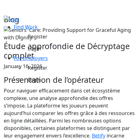
Blog
Find Work
Register
Étude approfondie de Décryptage
Login
complet
For Employers
January 16, 2026
Register
Présentation de l’opérateur
Login
Pour naviguer efficacement dans cet écosystème
complexe, une analyse approfondie des offres
s’impose. La plateforme les joueurs peuvent
aujourd’hui comparer les offres grâce à des ressources
en ligne détaillées. Parmi les nombreuses options
disponibles, certaines plateformes se distinguent par
leur engagement envers l’excellence.
Betify
incarne