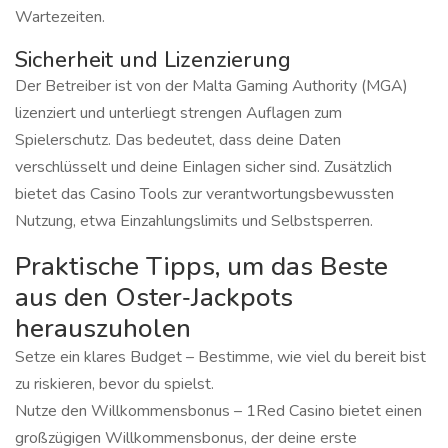
Wartezeiten.
Sicherheit und Lizenzierung
Der Betreiber ist von der Malta Gaming Authority (MGA)
lizenziert und unterliegt strengen Auflagen zum
Spielerschutz. Das bedeutet, dass deine Daten
verschlüsselt und deine Einlagen sicher sind. Zusätzlich
bietet das Casino Tools zur verantwortungsbewussten
Nutzung, etwa Einzahlungslimits und Selbstsperren.
Praktische Tipps, um das Beste
aus den Oster‑Jackpots
herauszuholen
Setze ein klares Budget – Bestimme, wie viel du bereit bist
zu riskieren, bevor du spielst.
Nutze den Willkommensbonus – 1Red Casino bietet einen
großzügigen Willkommensbonus, der deine erste