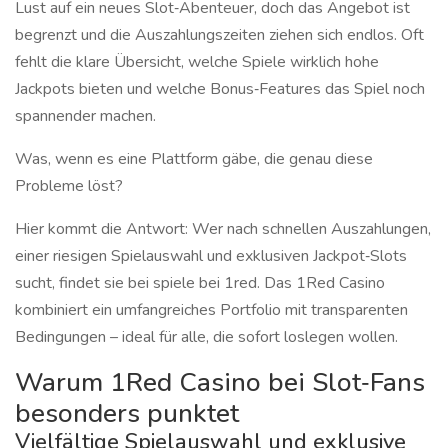
Lust auf ein neues Slot‑Abenteuer, doch das Angebot ist
begrenzt und die Auszahlungszeiten ziehen sich endlos. Oft
fehlt die klare Übersicht, welche Spiele wirklich hohe
Jackpots bieten und welche Bonus‑Features das Spiel noch
spannender machen.
Was, wenn es eine Plattform gäbe, die genau diese
Probleme löst?
Hier kommt die Antwort: Wer nach schnellen Auszahlungen,
einer riesigen Spielauswahl und exklusiven Jackpot‑Slots
sucht, findet sie bei
spiele bei 1red
. Das 1Red Casino
kombiniert ein umfangreiches Portfolio mit transparenten
Bedingungen – ideal für alle, die sofort loslegen wollen.
Warum 1Red Casino bei Slot‑Fans
besonders punktet
Vielfältige Spielauswahl und exklusive