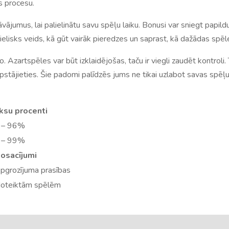
es procesu.
āvājumus, lai palielinātu savu spēļu laiku. Bonusi var sniegt papil
lielisks veids, kā gūt vairāk pieredzes un saprast, kā dažādas spēl
o. Azartspēles var būt izklaidējošas, taču ir viegli zaudēt kontroli. 
 apstājieties. Šie padomi palīdzēs jums ne tikai uzlabot savas spēļ
ksu procenti
 – 96%
 – 99%
osacījumi
pgrozījuma prasības
oteiktām spēlēm