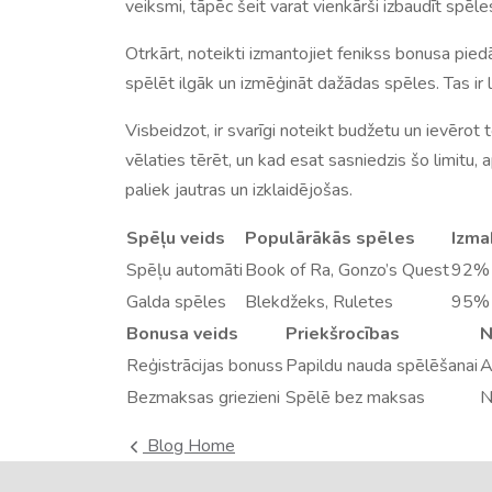
veiksmi, tāpēc šeit varat vienkārši izbaudīt spēl
Otrkārt, noteikti izmantojiet fenikss bonusa pied
spēlēt ilgāk un izmēģināt dažādas spēles. Tas ir 
Visbeidzot, ir svarīgi noteikt budžetu un ievērot t
vēlaties tērēt, un kad esat sasniedzis šo limitu,
paliek jautras un izklaidējošas.
Spēļu veids
Populārākās spēles
Izma
Spēļu automāti
Book of Ra, Gonzo’s Quest
92%
Galda spēles
Blekdžeks, Ruletes
95%
Bonusa veids
Priekšrocības
N
Reģistrācijas bonuss
Papildu nauda spēlēšanai
A
Bezmaksas griezieni
Spēlē bez maksas
N
Blog Home