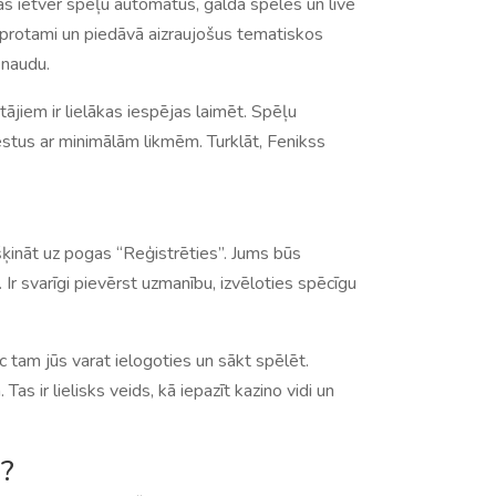
kas ietver spēļu automātus, galda spēles un live
 saprotami un piedāvā aizraujošus tematiskos
 naudu.
ājiem ir lielākas iespējas laimēt. Spēļu
imestus ar minimālām likmēm. Turklāt, Fenikss
kšķināt uz pogas “Reģistrēties”. Jums būs
Ir svarīgi pievērst uzmanību, izvēloties spēcīgu
c tam jūs varat ielogoties un sākt spēlēt.
s ir lielisks veids, kā iepazīt kazino vidi un
u?