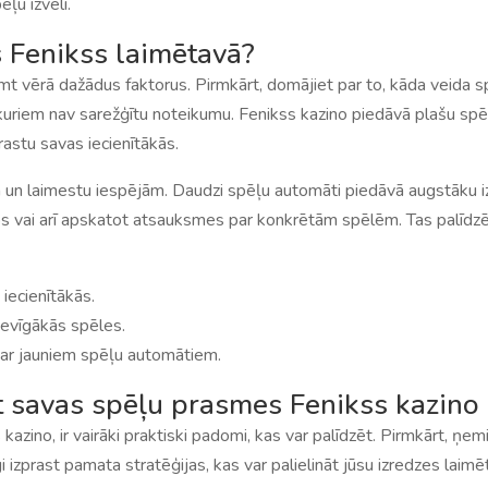
ļu izvēli.
s Fenikss laimētavā?
emt vērā dažādus faktorus. Pirmkārt, domājiet par to, kāda veida sp
 kuriem nav sarežģītu noteikumu. Fenikss kazino piedāvā plašu s
trastu savas iecienītākās.
 un laimestu iespējām. Daudzi spēļu automāti piedāvā augstāku iz
tos vai arī apskatot atsauksmes par konkrētām spēlēm. Tas palīd
iecienītākās.
zdevīgākās spēles.
 ar jauniem spēļu automātiem.
t savas spēļu prasmes Fenikss kazino
azino, ir vairāki praktiski padomi, kas var palīdzēt. Pirmkārt, ņemi
izprast pamata stratēģijas, kas var palielināt jūsu izredzes laimēt.