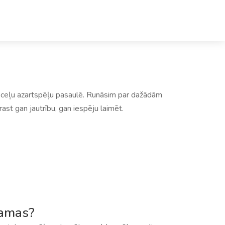
avu ceļu azartspēļu pasaulē. Runāsim par dažādām
ast gan jautrību, gan iespēju laimēt.
jamas?