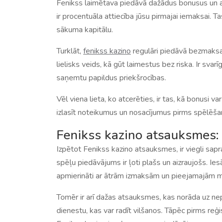
Fenikss laimētava piedāvā dažādus bonusus un akci
ir procentuāla attiecība jūsu pirmajai iemaksai. T
sākuma kapitālu.
Turklāt,
fenikss kazino
regulāri piedāvā bezmaksas
lielisks veids, kā gūt laimestus bez riska. Ir svar
saņemtu papildus priekšrocības.
Vēl viena lieta, ko atcerēties, ir tas, kā bonusi 
izlasīt noteikumus un nosacījumus pirms spēlēša
Fenikss kazino atsauksmes: k
Izpētot Fenikss kazino atsauksmes, ir viegli sapr
spēļu piedāvājums ir ļoti plašs un aizraujošs. Iesā
apmierināti ar ātrām izmaksām un pieejamajām ma
Tomēr ir arī dažas atsauksmes, kas norāda uz nep
dienestu, kas var radīt vilšanos. Tāpēc pirms reģ