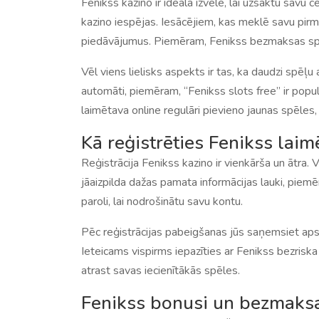
Fenikss kazino ir ideāla izvēle, lai uzsāktu savu
kazino iespējas. Iesācējiem, kas meklē savu pirmo
piedāvājumus. Piemēram, Fenikss bezmaksas spēl
Vēl viens lielisks aspekts ir tas, ka daudzi spēļ
automāti, piemēram, “Fenikss slots free” ir populā
laimētava online regulāri pievieno jaunas spēles,
Kā reģistrēties Fenikss laim
Reģistrācija Fenikss kazino ir vienkārša un ātra. 
jāaizpilda dažas pamata informācijas lauki, piemē
paroli, lai nodrošinātu savu kontu.
Pēc reģistrācijas pabeigšanas jūs saņemsiet apsti
Ieteicams vispirms iepazīties ar Fenikss bezriska 
atrast savas iecienītākās spēles.
Fenikss bonusi un bezmaksa