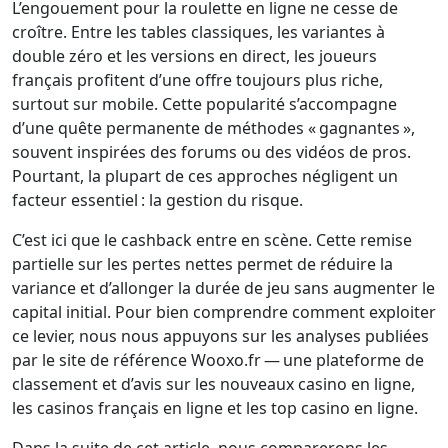
L’engouement pour la roulette en ligne ne cesse de
croître. Entre les tables classiques, les variantes à
double zéro et les versions en direct, les joueurs
français profitent d’une offre toujours plus riche,
surtout sur mobile. Cette popularité s’accompagne
d’une quête permanente de méthodes « gagnantes »,
souvent inspirées des forums ou des vidéos de pros.
Pourtant, la plupart de ces approches négligent un
facteur essentiel : la gestion du risque.
C’est ici que le cashback entre en scène. Cette remise
partielle sur les pertes nettes permet de réduire la
variance et d’allonger la durée de jeu sans augmenter le
capital initial. Pour bien comprendre comment exploiter
ce levier, nous nous appuyons sur les analyses publiées
par le site de référence Wooxo.fr — une plateforme de
classement et d’avis sur les nouveaux casino en ligne,
les casinos français en ligne et les top casino en ligne.