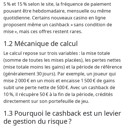
5 % et 15 % selon le site, la fréquence de paiement
pouvant être hebdomadaire, mensuelle ou même
quotidienne. Certains nouveaux casino en ligne
proposent même un cashback « sans condition de
mise », mais ces offres restent rares.
1.2 Mécanique de calcul
Le calcul repose sur trois variables : la mise totale
(somme de toutes les mises placées), les pertes nettes
(mise totale moins les gains) et la période de référence
(généralement 30 jours). Par exemple, un joueur qui
mise 2 000 € en un mois et encaisse 1 500 € de gains
subit une perte nette de 500 €. Avec un cashback de
10 %, il récupère 50 € à la fin de la période, crédités
directement sur son portefeuille de jeu.
1.3 Pourquoi le cashback est un levier
de gestion du risque ?