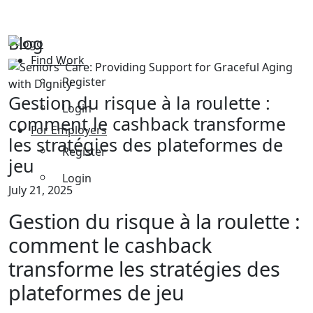
Blog
Find Work
Register
Gestion du risque à la roulette :
Login
comment le cashback transforme
For Employers
les stratégies des plateformes de
Register
jeu
Login
July 21, 2025
Gestion du risque à la roulette :
comment le cashback
transforme les stratégies des
plateformes de jeu