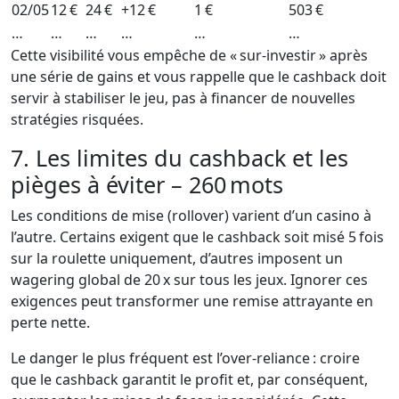
02/05
12 €
24 €
+12 €
1 €
503 €
…
…
…
…
…
…
Cette visibilité vous empêche de « sur‑investir » après
une série de gains et vous rappelle que le cashback doit
servir à stabiliser le jeu, pas à financer de nouvelles
stratégies risquées.
7. Les limites du cashback et les
pièges à éviter – 260 mots
Les conditions de mise (rollover) varient d’un casino à
l’autre. Certains exigent que le cashback soit misé 5 fois
sur la roulette uniquement, d’autres imposent un
wagering global de 20 x sur tous les jeux. Ignorer ces
exigences peut transformer une remise attrayante en
perte nette.
Le danger le plus fréquent est l’over‑reliance : croire
que le cashback garantit le profit et, par conséquent,