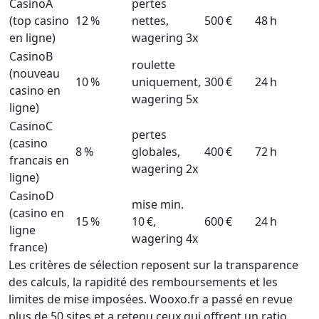
CasinoA
pertes
(top casino
12 %
nettes,
500 €
48 h
en ligne)
wagering 3x
CasinoB
roulette
(nouveau
10 %
uniquement,
300 €
24 h
casino en
wagering 5x
ligne)
CasinoC
pertes
(casino
8 %
globales,
400 €
72 h
francais en
wagering 2x
ligne)
CasinoD
mise min.
(casino en
15 %
10 €,
600 €
24 h
ligne
wagering 4x
france)
Les critères de sélection reposent sur la transparence
des calculs, la rapidité des remboursements et les
limites de mise imposées. Wooxo.fr a passé en revue
plus de 50 sites et a retenu ceux qui offrent un ratio