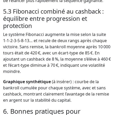
de relancer plus rapidement la séquence gagnante.
5.3 Fibonacci combiné au cashback :
équilibre entre progression et
protection
Le système Fibonacci augmente la mise selon la suite
1‑1‑2‑3‑5‑8‑13… et recule de deux rangs après chaque
victoire. Sans remise, la bankroll moyenne après 10 000
tours était de 420 €, avec un écart-type de 85 €. En
ajoutant un cashback de 8 %, la moyenne s’élève à 460 €
et l’écart-type diminue à 70 €, indiquant une volatilité
moindre.
Graphique synthétique
(à insérer) : courbe de la
bankroll cumulée pour chaque système, avec et sans
cashback, montrant clairement l’avantage de la remise
en argent sur la stabilité du capital.
6. Bonnes pratiques pour