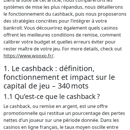
Dans la suite de cet article, nous comparerons les
systèmes de mise les plus répandus, nous détaillerons
le fonctionnement du cashback, puis nous proposerons
des stratégies concrètes pour l’intégrer à votre
bankroll. Vous découvrirez également quels casinos
offrent les meilleures conditions de remise, comment
calibrer votre budget et quelles erreurs éviter pour
rester maître de votre jeu. For more details, check out
https://www.wooxo.fr/
.
1. Le cashback : définition,
fonctionnement et impact sur le
capital de jeu – 340 mots
1.1 Qu’est‑ce que le cashback ?
Le cashback, ou remise en argent, est une offre
promotionnelle qui restitue un pourcentage des pertes
nettes d’un joueur sur une période donnée. Dans les
casinos en ligne français, le taux moyen oscille entre