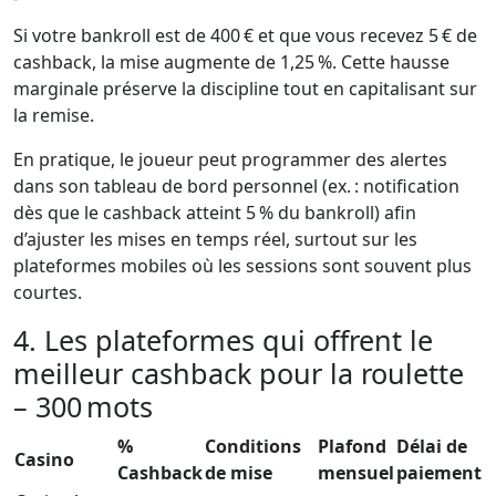
Si votre bankroll est de 400 € et que vous recevez 5 € de
cashback, la mise augmente de 1,25 %. Cette hausse
marginale préserve la discipline tout en capitalisant sur
la remise.
En pratique, le joueur peut programmer des alertes
dans son tableau de bord personnel (ex. : notification
dès que le cashback atteint 5 % du bankroll) afin
d’ajuster les mises en temps réel, surtout sur les
plateformes mobiles où les sessions sont souvent plus
courtes.
4. Les plateformes qui offrent le
meilleur cashback pour la roulette
– 300 mots
%
Conditions
Plafond
Délai de
Casino
Cashback
de mise
mensuel
paiement