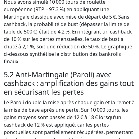
Nous avons simulé 10 000 tours de roulette
européenne (RTP = 97,3 %) en appliquant une
Martingale classique avec mise de départ de 5 €. Sans
cashback, la probabilité de bust (dépasser la limite de
table de 500 €) était de 4,2 %. En intégrant un cashback
de 10 % sur les pertes mensuelles, le taux de bust a
chuté à 2,1 %, soit une réduction de 50 %. Le graphique
ci‑dessous synthétise la distribution des bankrolls
finaux.
5.2 Anti‑Martingale (Paroli) avec
cashback : amplification des gains tout
en sécurisant les pertes
Le Paroli double la mise après chaque gain et la remet à
la mise de base après une perte. Sur 10 000 tours, les
gains moyens sont passés de 12 € à 18 € lorsqu’un
cashback de 12 % est appliqué, car les pertes
ponctuelles sont partiellement récupérées, permettant