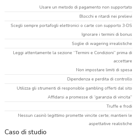
Usare un metodo di pagamento non supportato
Blocchi e ritardi nei prelievi
Scegli sempre portafogli elettronici o carte con supporto 3‑DS
Ignorare i termini di bonus
Soglie di wagering irrealistiche
Leggi attentamente la sezione “Termini e Condizioni” prima di
accettare
Non impostare limiti di spesa
Dipendenza e perdita di controllo
Utilizza gli strumenti di responsible gambling offerti dal sito
Affidarsi a promesse di “garanzia di vincita”
Truffe e frodi
Nessun casinò legittimo promette vincite certe; mantieni le
aspettative realistiche
Caso di studio