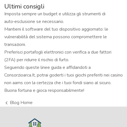
Ultimi consigli
Imposta sempre un budget e utilizza gli strumenti di
auto‑esclusione se necessario.
Mantieni il software del tuo dispositivo aggiornato: le
vulnerabilità del sistema possono compromettere le
transazioni.
Preferisci portafogli elettronici con verifica a due fattori
(2FA) per ridurre il rischio di furto.
Seguendo queste linee guida e affidandoti a
Consorzioarca.It, potrai goderti i tuoi giochi preferiti nei casino
non aams con la certezza che i tuoi fondi siano al sicuro.
Buona fortuna e gioca responsabilmente!
Blog Home