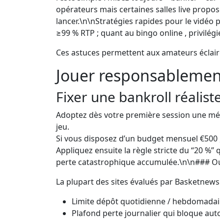
opérateurs mais certaines salles live propo
lancer.\n\nStratégies rapides pour le vidéo 
≥99 % RTP ; quant au bingo online , privilég
Ces astuces permettent aux amateurs éclair
Jouer responsablemen
Fixer une bankroll réalist
Adoptez dès votre première session une m
jeu.
Si vous disposez d’un budget mensuel €500 , 
Appliquez ensuite la règle stricte du “20 %
perte catastrophique accumulée.\n\n### Outi
La plupart des sites évalués par Basketnews.
Limite dépôt quotidienne / hebdomadaire 
Plafond perte journalier qui bloque au