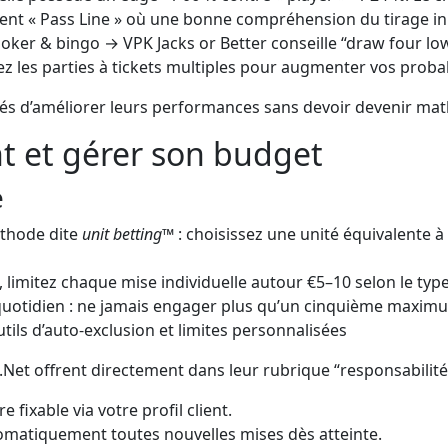
sent « Pass Line » où une bonne compréhension du tirage in
poker & bingo → VPK Jacks or Better conseille “draw four lo
iez les parties à tickets multiples pour augmenter vos probab
és d’améliorer leurs performances sans devoir devenir ma
t et gérer son budget
e
éthode dite
unit betting™
: choisissez une unité équivalente à 
limitez chaque mise individuelle autour €5–10 selon le type 
” quotidien : ne jamais engager plus qu’un cinquième maximu
ls d’auto‑exclusion et limites personnalisées
Net offrent directement dans leur rubrique “responsabilité” t
fixable via votre profil client.
tomatiquement toutes nouvelles mises dès atteinte.