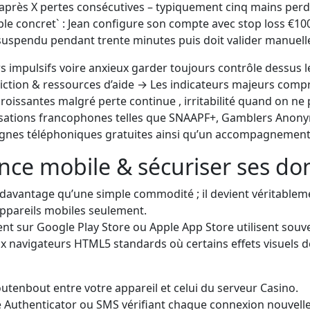
 après X pertes consécutives – typiquement cinq mains per
le concret` : Jean configure son compte avec stop loss €100
suspendu pendant trente minutes puis doit valider manuell
s impulsifs voire anxieux garder toujours contrôle dessus
diction & ressources d’aide → Les indicateurs majeurs comp
oissantes malgré perte continue , irritabilité quand on ne 
anisations francophones telles que SNAAPF+, Gamblers Anon
ignes téléphoniques gratuites ainsi qu’un accompagnement
nce mobile & sécuriser ses d
davantage qu’une simple commodité ; il devient véritablem
appareils mobiles seulement.
ement sur Google Play Store ou Apple App Store utilisent s
x navigateurs HTML5 standards où certains effets visuels d
t­en­bout entre votre appareil et celui du serveur Casino.
e Authenticator ou SMS vérifiant chaque connexion nouvelle