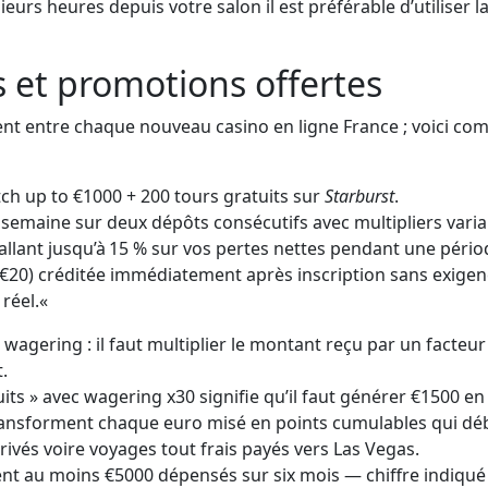
eurs heures depuis votre salon il est préférable d’utiliser 
 et promotions offertes
nt entre chaque nouveau casino en ligne France ; voici com
 up to €1000 + 200 tours gratuits sur
Starburst
.
emaine sur deux dépôts consécutifs avec multipliers varia
lant jusqu’à 15 % sur vos pertes nettes pendant une péri
0) créditée immédiatement après inscription sans exigence 
réel.«
wagering : il faut multiplier le montant reçu par un facteur
.
its » avec wagering x30 signifie qu’il faut générer €1500 e
ransforment chaque euro misé en points cumulables qui d
rivés voire voyages tout frais payés vers Las Vegas.
t au moins €5000 dépensés sur six mois — chiffre indiqué c