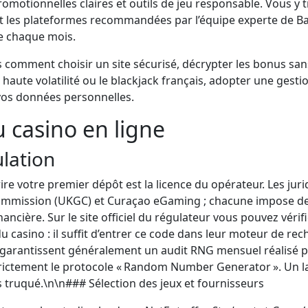
romotionnelles claires et outils de jeu responsable. Vous y
les plateformes recommandées par l’équipe experte de Bas
ne chaque mois.
 comment choisir un site sécurisé, décrypter les bonus sans
 haute volatilité ou le blackjack français, adopter une gesti
 vos données personnelles.
 casino en ligne
ulation
ire votre premier dépôt est la licence du opérateur. Les juri
mmission (UKGC) et Curaçao eGaming ; chacune impose des
nancière. Sur le site officiel du régulateur vous pouvez véri
du casino : il suffit d’entrer ce code dans leur moteur de r
garantissent généralement un audit RNG mensuel réalisé pa
strictement le protocole « Random Number Generator ». Un 
s truqué.\n\n### Sélection des jeux et fournisseurs