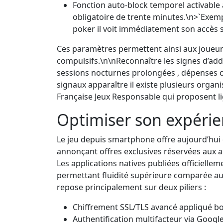
Fonction auto‑block temporel activable
obligatoire de trente minutes.\n>`Exemp
poker il voit immédiatement son accès 
Ces paramètres permettent ainsi aux joueur
compulsifs.\n\nReconnaître les signes d’ad
sessions nocturnes prolongées , dépenses cr
signaux apparaître il existe plusieurs org
Française Jeux Responsable qui proposent l
Optimiser son expérie
Le jeu depuis smartphone offre aujourd’hui 
annonçant offres exclusives réservées aux 
Les applications natives publiées officiell
permettant fluidité supérieure comparée au
repose principalement sur deux piliers :
Chiffrement SSL/TLS avancé appliqué bou
Authentification multifacteur via Googl