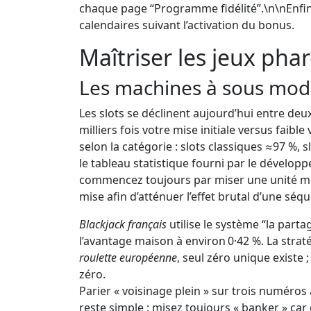
chaque page “Programme fidélité”.\n\nEnfin 
calendaires suivant l’activation du bonus.
Maîtriser les jeux pha
Les machines à sous mo
Les slots se déclinent aujourd’hui entre deux
milliers fois votre mise initiale versus faible v
selon la catégorie : slots classiques ≈97 %,
le tableau statistique fourni par le développ
commencez toujours par miser une unité mi
mise afin d’atténuer l’effet brutal d’une sé
Blackjack français
utilise le système “la par
l’avantage maison à environ 0·42 %. La str
roulette européenne
, seul zéro unique existe
zéro.
Parier « voisinage plein » sur trois numér
reste simple : misez toujours « banker » car