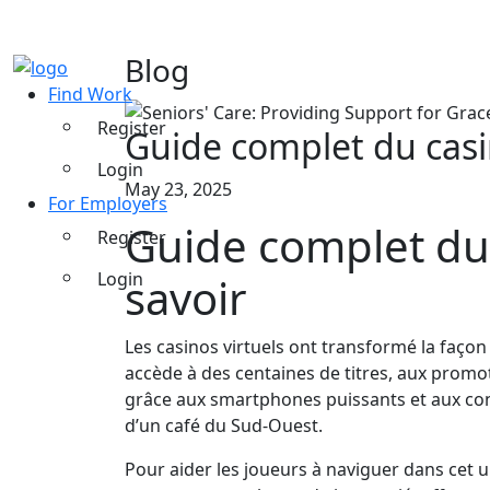
Blog
Find Work
Register
Guide complet du casi
Login
May 23, 2025
For Employers
Guide complet du 
Register
Login
savoir
Les casinos virtuels ont transformé la façon
accède à des centaines de titres, aux promot
grâce aux smartphones puissants et aux con
d’un café du Sud‑Ouest.
Pour aider les joueurs à naviguer dans cet u