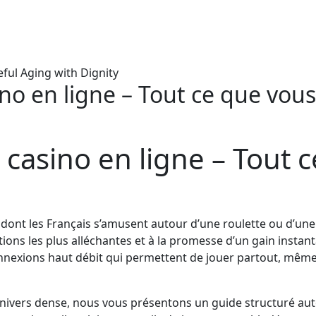
no en ligne – Tout ce que vous
casino en ligne – Tout 
 dont les Français s’amusent autour d’une roulette ou d’une
ions les plus alléchantes et à la promesse d’un gain instant
nexions haut débit qui permettent de jouer partout, même 
nivers dense, nous vous présentons un guide structuré autour