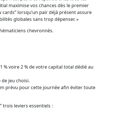
itial maximise vos chances dès le premier
w cards” lorsqu’un pair déjà présent assure
ilités globales sans trop dépenser. »
thématiciens chevronnés.
1 % voire 2 % de votre capital total dédié au
de jeu choisi.
m prévu pour cette journée afin éviter toute
rois leviers essentiels :