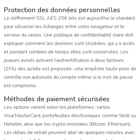
Protection des données personnelles
Le chiffrement SSL AES‑256 bits est aujourd’hui le standard
pour sécuriser les échanges entre votre navigateur et le
serveur du casino. Une politique de confidentialité claire doit
expliquer comment les données sont stockées, qui y a accès
et pendant combien de temps elles sont conservées. Les
joueurs avisés activent l’authentification à deux facteurs
(2FA) dès qu’elle est proposée ; cela empêche toute prise de
contrôle non autorisée du compte même si le mot de passe
est compromis.
Méthodes de paiement sécurisées
Les options varient selon les plateformes : cartes
Visa/MasterCard, portefeuilles électroniques comme Skrill ou
Neteller, ainsi que les crypto‑monnaies (Bitcoin, Ethereum).
Les délais de retrait peuvent aller de quelques minutes avec