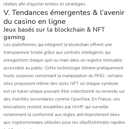
réelles afin d’ajuster limites et stratégies.
V. Tendances émergentes & l’avenir
du casino en ligne
Jeux basés sur la blockchain & NFT
gaming
Les plateformes qui intègrent la blockchain offrent une
transparence totale grâce aux contrats intelligents qui
enregistrent chaque spin ou main dans un registre immuable
accessible au public. Cette technologie élimine pratiquement
toute suspicion concernant la manipulation du RNG ; certains
sites proposent même des slots NFT où chaque symbole
est un token unique pouvant être collectionné ou revendu sur
des marchés secondaires comme OpenSea. En France, ces
innovations restent encadrées par l’AMF qui surveille
notamment la conformité aux règles anti‑blanchiment liées
aux cryptomonnaies utilisées pour les dépôts/retraits rapides