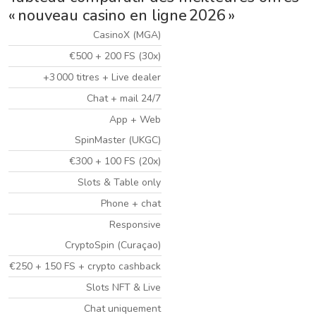
« nouveau casino en ligne 2026 »
CasinoX (MGA)
€500 + 200 FS (30x)
+3 000 titres + Live dealer
Chat + mail 24/7
App + Web
SpinMaster (UKGC)
€300 + 100 FS (20x)
Slots & Table only
Phone + chat
Responsive
CryptoSpin (Curaçao)
€250 + 150 FS + crypto cashback
Slots NFT & Live
Chat uniquement