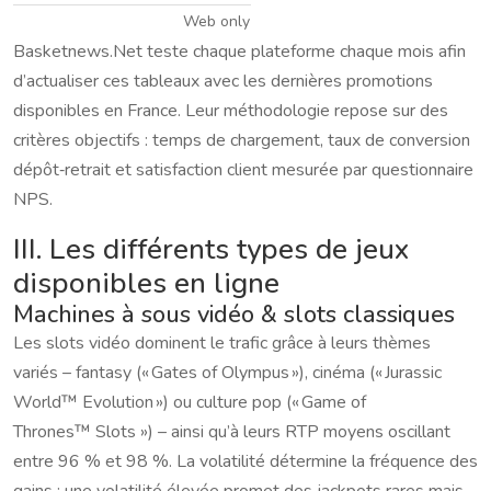
Web only
Basketnews.Net teste chaque plateforme chaque mois afin
d’actualiser ces tableaux avec les dernières promotions
disponibles en France. Leur méthodologie repose sur des
critères objectifs : temps de chargement, taux de conversion
dépôt‑retrait et satisfaction client mesurée par questionnaire
NPS.
III. Les différents types de jeux
disponibles en ligne
Machines à sous vidéo & slots classiques
Les slots vidéo dominent le trafic grâce à leurs thèmes
variés – fantasy (« Gates of Olympus »), cinéma (« Jurassic
World™ Evolution ») ou culture pop (« Game of
Thrones™ Slots ») – ainsi qu’à leurs RTP moyens oscillant
entre 96 % et 98 %. La volatilité détermine la fréquence des