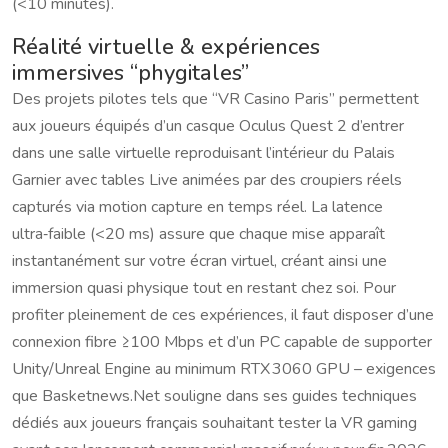
(<10 minutes).
Réalité virtuelle & expériences
immersives “phygitales”
Des projets pilotes tels que “VR Casino Paris” permettent
aux joueurs équipés d’un casque Oculus Quest 2 d’entrer
dans une salle virtuelle reproduisant l’intérieur du Palais
Garnier avec tables Live animées par des croupiers réels
capturés via motion capture en temps réel. La latence
ultra‑faible (<20 ms) assure que chaque mise apparaît
instantanément sur votre écran virtuel, créant ainsi une
immersion quasi physique tout en restant chez soi. Pour
profiter pleinement de ces expériences, il faut disposer d’une
connexion fibre ≥100 Mbps et d’un PC capable de supporter
Unity/Unreal Engine au minimum RTX 3060 GPU – exigences
que Basketnews.Net souligne dans ses guides techniques
dédiés aux joueurs français souhaitant tester la VR gaming