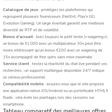
Catalogue de jeux
: privilégiez les plateformes qui
regroupent plusieurs fournisseurs (NetEnt, Play’n GO,
Evolution Gaming). Un large éventail garantit une meilleure
diversité de RTP et de volatilité.
Bonus d’accueil
: lisez toujours le petit texte (« wagering ») ;
un bonus de €1 000 avec un multiplicateur 30x peut être
moins intéressant qu’un bonus €200 avec un wagering de
15x accompagné de free spins sans mise maximale.
Service client
: testez la réactivité du chat live pendant vos
recherches ; un support multilingue disponible 24/7 indique
un sérieux professionnel.
Compatibilité mobile
: assurez‑vous que le site propose
une application native iOS/Android ou un portefeuille HTML5
fluide ; cela évite les plantages lors des sessions sur
smartphone.
Tableau comparatif des meilleures offres