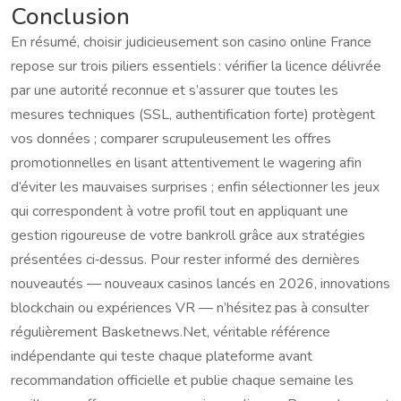
Conclusion
En résumé, choisir judicieusement son casino online France
repose sur trois piliers essentiels : vérifier la licence délivrée
par une autorité reconnue et s’assurer que toutes les
mesures techniques (SSL, authentification forte) protègent
vos données ; comparer scrupuleusement les offres
promotionnelles en lisant attentivement le wagering afin
d’éviter les mauvaises surprises ; enfin sélectionner les jeux
qui correspondent à votre profil tout en appliquant une
gestion rigoureuse de votre bankroll grâce aux stratégies
présentées ci‑dessus. Pour rester informé des dernières
nouveautés — nouveaux casinos lancés en 2026, innovations
blockchain ou expériences VR — n’hésitez pas à consulter
régulièrement Basketnews.Net, véritable référence
indépendante qui teste chaque plateforme avant
recommandation officielle et publie chaque semaine les