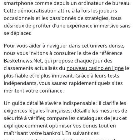
smartphone comme depuis un ordinateur de bureau.
Cette démocratisation attire à la fois les joueurs
occasionnels et les passionnés de stratégies, tous
désireux de profiter d’une expérience immersive sans
se déplacer.
Pour vous aider à naviguer dans cet univers dense,
nous vous invitons à consulter le site de référence
Basketnews.Net, qui propose chaque jour des
classements actualisés du
nouveau casino en ligne
le
plus fiable et le plus innovant. Grâce à leurs tests
indépendants, vous saurez rapidement quels sites
méritent votre confiance.
Un guide détaillé s’avère indispensable : il clarifie les
exigences légales françaises, détaille les mesures de
sécurité à vérifier, compare les catalogues de jeux et
explique comment optimiser vos bonus tout en
maîtrisant votre bankroll. En suivant ces