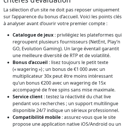
La sélection d’un site ne doit pas reposer uniquement
sur l’apparence du bonus d’accueil. Voici les points clés
à analyser avant d’ouvrir votre premier compte :
Catalogue de jeux
: privilégiez les plateformes qui
regroupent plusieurs fournisseurs (NetEnt, Play’n
GO, Evolution Gaming). Un large éventail garantit
une meilleure diversité de RTP et de volatilité.
Bonus d’accueil
: lisez toujours le petit texte
(« wagering ») ; un bonus de €1 000 avec un
multiplicateur 30x peut être moins intéressant
qu’un bonus €200 avec un wagering de 15x
accompagné de free spins sans mise maximale.
Service client
: testez la réactivité du chat live
pendant vos recherches ; un support multilingue
disponible 24/7 indique un sérieux professionnel.
Compatibilité mobile
: assurez‑vous que le site
propose une application native iOS/Android ou un