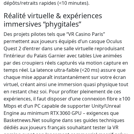
dépôts/retraits rapides (<10 minutes).
Réalité virtuelle & expériences
immersives “phygitales”
Des projets pilotes tels que “VR Casino Paris”
permettent aux joueurs équipés d’un casque Oculus
Quest 2 d’entrer dans une salle virtuelle reproduisant
l’intérieur du Palais Garnier avec tables Live animées
par des croupiers réels capturés via motion capture en
temps réel. La latence ultra‑faible (<20 ms) assure que
chaque mise apparaît instantanément sur votre écran
virtuel, créant ainsi une immersion quasi physique tout
en restant chez soi. Pour profiter pleinement de ces
expériences, il faut disposer d’une connexion fibre ≥100
Mbps et d’un PC capable de supporter Unity/Unreal
Engine au minimum RTX 3060 GPU – exigences que
Basketnews.Net souligne dans ses guides techniques
dédiés aux joueurs français souhaitant tester la VR