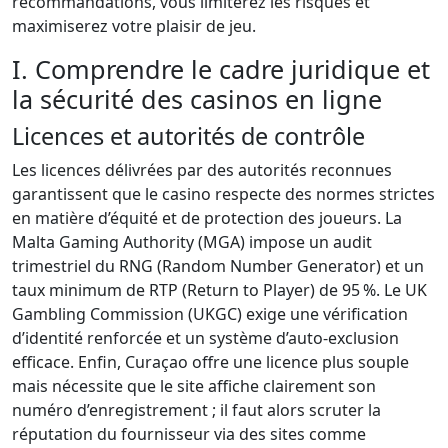
recommandations, vous limiterez les risques et
maximiserez votre plaisir de jeu.
I. Comprendre le cadre juridique et
la sécurité des casinos en ligne
Licences et autorités de contrôle
Les licences délivrées par des autorités reconnues
garantissent que le casino respecte des normes strictes
en matière d’équité et de protection des joueurs. La
Malta Gaming Authority (MGA) impose un audit
trimestriel du RNG (Random Number Generator) et un
taux minimum de RTP (Return to Player) de 95 %. Le UK
Gambling Commission (UKGC) exige une vérification
d’identité renforcée et un système d’auto‑exclusion
efficace. Enfin, Curaçao offre une licence plus souple
mais nécessite que le site affiche clairement son
numéro d’enregistrement ; il faut alors scruter la
réputation du fournisseur via des sites comme