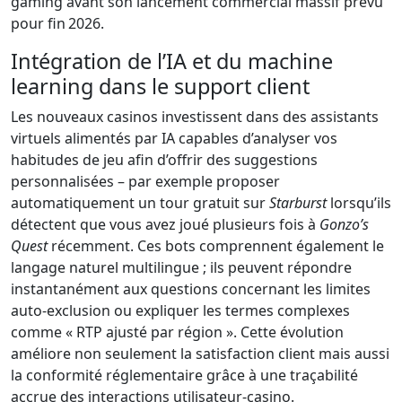
gaming avant son lancement commercial massif prévu
pour fin 2026.
Intégration de l’IA et du machine
learning dans le support client
Les nouveaux casinos investissent dans des assistants
virtuels alimentés par IA capables d’analyser vos
habitudes de jeu afin d’offrir des suggestions
personnalisées – par exemple proposer
automatiquement un tour gratuit sur
Starburst
lorsqu’ils
détectent que vous avez joué plusieurs fois à
Gonzo’s
Quest
récemment. Ces bots comprennent également le
langage naturel multilingue ; ils peuvent répondre
instantanément aux questions concernant les limites
auto‑exclusion ou expliquer les termes complexes
comme « RTP ajusté par région ». Cette évolution
améliore non seulement la satisfaction client mais aussi
la conformité réglementaire grâce à une traçabilité
accrue des interactions utilisateur‑casino.