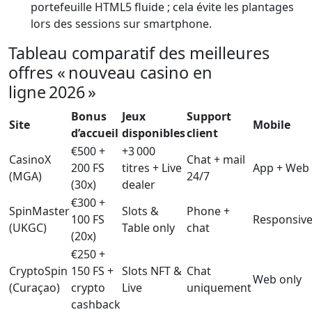
portefeuille HTML5 fluide ; cela évite les plantages
lors des sessions sur smartphone.
Tableau comparatif des meilleures
offres « nouveau casino en
ligne 2026 »
Bonus
Jeux
Support
Site
Mobile
d’accueil
disponibles
client
€500 +
+3 000
CasinoX
Chat + mail
200 FS
titres + Live
App + Web
(MGA)
24/7
(30x)
dealer
€300 +
SpinMaster
Slots &
Phone +
100 FS
Responsiv
(UKGC)
Table only
chat
(20x)
€250 +
CryptoSpin
150 FS +
Slots NFT &
Chat
Web only
(Curaçao)
crypto
Live
uniquement
cashback