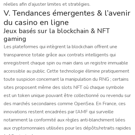
réelles afin d’ajuster limites et stratégies.
V. Tendances émergentes & l’avenir
du casino en ligne
Jeux basés sur la blockchain & NFT
gaming
Les plateformes qui intègrent la blockchain offrent une
transparence totale grâce aux contrats intelligents qui
enregistrent chaque spin ou main dans un registre immuable
accessible au public. Cette technologie élimine pratiquement
toute suspicion concernant la manipulation du RNG ; certains
sites proposent même des slots NFT où chaque symbole
est un token unique pouvant être collectionné ou revendu sur
des marchés secondaires comme OpenSea. En France, ces
innovations restent encadrées par l’AMF qui surveille
notamment la conformité aux règles anti‑blanchiment liées
aux cryptomonnaies utilisées pour les dépôts/retraits rapides