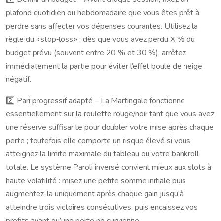
plafond quotidien ou hebdomadaire que vous êtes prêt à
perdre sans affecter vos dépenses courantes. Utilisez la
règle du « stop‑loss » : dès que vous avez perdu X % du
budget prévu (souvent entre 20 % et 30 %), arrêtez
immédiatement la partie pour éviter l’effet boule de neige
négatif.
2️⃣ Pari progressif adapté – La Martingale fonctionne
essentiellement sur la roulette rouge/noir tant que vous avez
une réserve suffisante pour doubler votre mise après chaque
perte ; toutefois elle comporte un risque élevé si vous
atteignez la limite maximale du tableau ou votre bankroll
totale. Le système Paroli inversé convient mieux aux slots à
haute volatilité : misez une petite somme initiale puis
augmentez-la uniquement après chaque gain jusqu’à
atteindre trois victoires consécutives, puis encaissez vos
profits avant qu’une perte ne survienne.