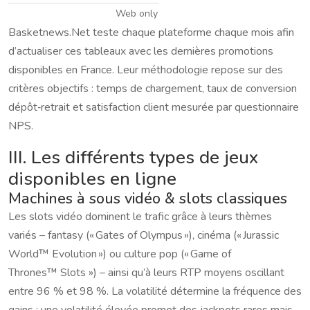
Web only
Basketnews.Net teste chaque plateforme chaque mois afin
d’actualiser ces tableaux avec les dernières promotions
disponibles en France. Leur méthodologie repose sur des
critères objectifs : temps de chargement, taux de conversion
dépôt‑retrait et satisfaction client mesurée par questionnaire
NPS.
III. Les différents types de jeux
disponibles en ligne
Machines à sous vidéo & slots classiques
Les slots vidéo dominent le trafic grâce à leurs thèmes
variés – fantasy (« Gates of Olympus »), cinéma (« Jurassic
World™ Evolution ») ou culture pop (« Game of
Thrones™ Slots ») – ainsi qu’à leurs RTP moyens oscillant
entre 96 % et 98 %. La volatilité détermine la fréquence des