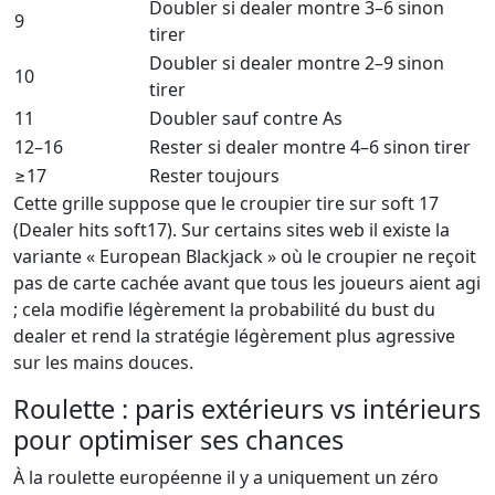
Doubler si dealer montre 3–6 sinon
9
tirer
Doubler si dealer montre 2–9 sinon
10
tirer
11
Doubler sauf contre As
12–16
Rester si dealer montre 4–6 sinon tirer
≥17
Rester toujours
Cette grille suppose que le croupier tire sur soft 17
(Dealer hits soft17). Sur certains sites web il existe la
variante « European Blackjack » où le croupier ne reçoit
pas de carte cachée avant que tous les joueurs aient agi
; cela modifie légèrement la probabilité du bust du
dealer et rend la stratégie légèrement plus agressive
sur les mains douces.
Roulette : paris extérieurs vs intérieurs
pour optimiser ses chances
À la roulette européenne il y a uniquement un zéro