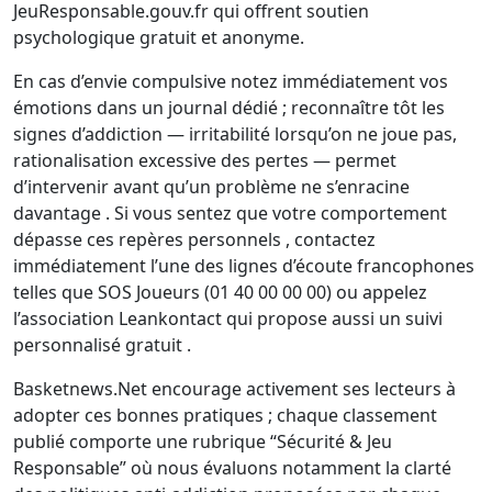
JeuResponsable.gouv.fr qui offrent soutien
psychologique gratuit et anonyme.
En cas d’envie compulsive notez immédiatement vos
émotions dans un journal dédié ; reconnaître tôt les
signes d’addiction — irritabilité lorsqu’on ne joue pas,
rationalisation excessive des pertes — permet
d’intervenir avant qu’un problème ne s’enracine
davantage . Si vous sentez que votre comportement
dépasse ces repères personnels , contactez
immédiatement l’une des lignes d’écoute francophones
telles que SOS Joueurs (01 40 00 00 00) ou appelez
l’association Leankontact qui propose aussi un suivi
personnalisé gratuit .
Basketnews.Net encourage activement ses lecteurs à
adopter ces bonnes pratiques ; chaque classement
publié comporte une rubrique “Sécurité & Jeu
Responsable” où nous évaluons notamment la clarté