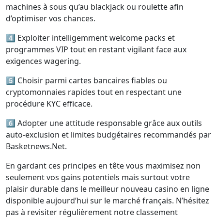
machines à sous qu’au blackjack ou roulette afin
d’optimiser vos chances.
4️⃣ Exploiter intelligemment welcome packs et
programmes VIP tout en restant vigilant face aux
exigences wagering.
5️⃣ Choisir parmi cartes bancaires fiables ou
cryptomonnaies rapides tout en respectant une
procédure KYC efficace.
6️⃣ Adopter une attitude responsable grâce aux outils
auto‑exclusion et limites budgétaires recommandés par
Basketnews.Net.
En gardant ces principes en tête vous maximisez non
seulement vos gains potentiels mais surtout votre
plaisir durable dans le meilleur nouveau casino en ligne
disponible aujourd’hui sur le marché français. N’hésitez
pas à revisiter régulièrement notre classement