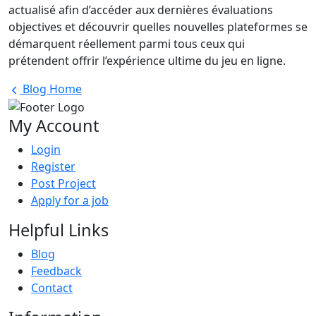
actualisé afin d’accéder aux dernières évaluations
objectives et découvrir quelles nouvelles plateformes se
démarquent réellement parmi tous ceux qui
prétendent offrir l’expérience ultime du jeu en ligne.
Blog Home
My Account
Login
Register
Post Project
Apply for a job
Helpful Links
Blog
Feedback
Contact