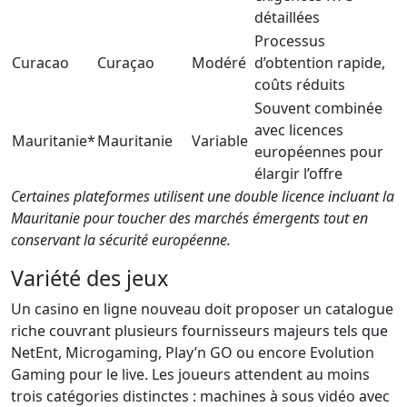
détaillées
Processus
Curacao
Curaçao
Modéré
d’obtention rapide,
coûts réduits
Souvent combinée
avec licences
Mauritanie*
Mauritanie
Variable
européennes pour
élargir l’offre
Certaines plateformes utilisent une double licence incluant la
Mauritanie pour toucher des marchés émergents tout en
conservant la sécurité européenne.
Variété des jeux
Un casino en ligne nouveau doit proposer un catalogue
riche couvrant plusieurs fournisseurs majeurs tels que
NetEnt, Microgaming, Play’n GO ou encore Evolution
Gaming pour le live. Les joueurs attendent au moins
trois catégories distinctes : machines à sous vidéo avec