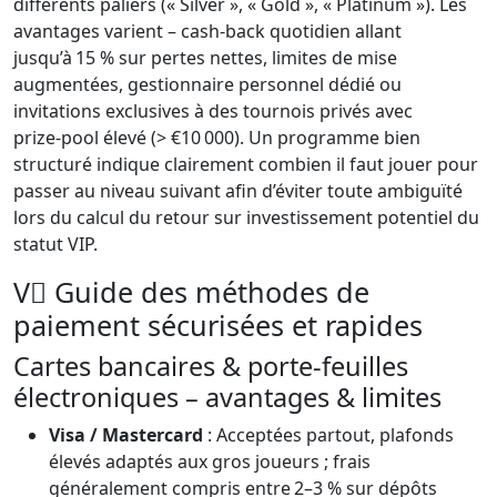
différents paliers (« Silver », « Gold », « Platinum »). Les
avantages varient – cash‑back quotidien allant
jusqu’à 15 % sur pertes nettes, limites de mise
augmentées, gestionnaire personnel dédié ou
invitations exclusives à des tournois privés avec
prize‑pool élevé (> €10 000). Un programme bien
structuré indique clairement combien il faut jouer pour
passer au niveau suivant afin d’éviter toute ambiguïté
lors du calcul du retour sur investissement potentiel du
statut VIP.
V️⃣ Guide des méthodes de
paiement sécurisées et rapides
Cartes bancaires & porte‑feuilles
électroniques – avantages & limites
Visa / Mastercard
: Acceptées partout, plafonds
élevés adaptés aux gros joueurs ; frais
généralement compris entre 2–3 % sur dépôts