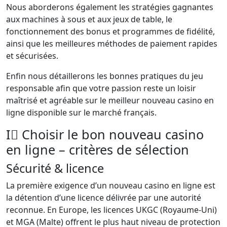
Nous aborderons également les stratégies gagnantes
aux machines à sous et aux jeux de table, le
fonctionnement des bonus et programmes de fidélité,
ainsi que les meilleures méthodes de paiement rapides
et sécurisées.
Enfin nous détaillerons les bonnes pratiques du jeu
responsable afin que votre passion reste un loisir
maîtrisé et agréable sur le meilleur nouveau casino en
ligne disponible sur le marché français.
I️⃣ Choisir le bon nouveau casino
en ligne – critères de sélection
Sécurité & licence
La première exigence d’un nouveau casino en ligne est
la détention d’une licence délivrée par une autorité
reconnue. En Europe, les licences UKGC (Royaume‑Uni)
et MGA (Malte) offrent le plus haut niveau de protection