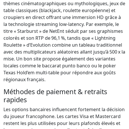
thèmes cinématographiques ou mythologiques, jeux de
table classiques (blackjack, roulette européenne) et
croupiers en direct offrant une immersion HD grâce à
la technologie streaming low‑latency. Par exemple, le
titre « Starburst » de NetEnt séduit par ses graphismes
colorés et son RTP de 96,1 %, tandis que « Lightning
Roulette » d’Evolution combine un tableau traditionnel
avec des multiplicateurs aléatoires allant jusqu’à 500 x la
mise. Un bon site propose également des variantes
locales comme le baccarat punto banco ou le poker
Texas Hold’em multi‑table pour répondre aux goûts
régionaux français.
Méthodes de paiement & retraits
rapides
Les options bancaires influencent fortement la décision
du joueur francophone. Les cartes Visa et Mastercard
restent les plus utilisées pour leurs plafonds élevés et