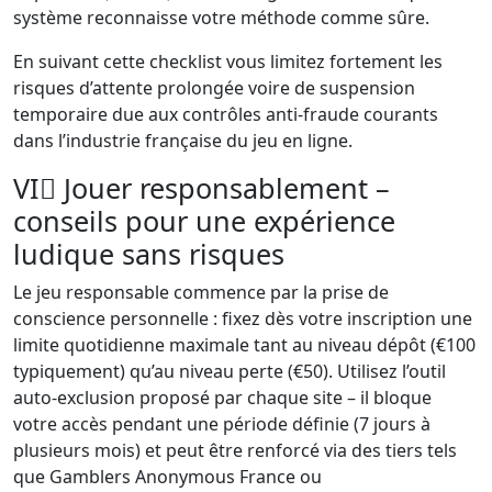
système reconnaisse votre méthode comme sûre.
En suivant cette checklist vous limitez fortement les
risques d’attente prolongée voire de suspension
temporaire due aux contrôles anti‑fraude courants
dans l’industrie française du jeu en ligne.
VI️⃣ Jouer responsablement –
conseils pour une expérience
ludique sans risques
Le jeu responsable commence par la prise de
conscience personnelle : fixez dès votre inscription une
limite quotidienne maximale tant au niveau dépôt (€100
typiquement) qu’au niveau perte (€50). Utilisez l’outil
auto‑exclusion proposé par chaque site – il bloque
votre accès pendant une période définie (7 jours à
plusieurs mois) et peut être renforcé via des tiers tels
que Gamblers Anonymous France ou