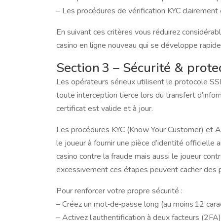
– Les procédures de vérification KYC clairement
En suivant ces critères vous réduirez considéra
casino en ligne nouveau qui se développe rapid
Section 3 – Sécurité & prot
Les opérateurs sérieux utilisent le protocole S
toute interception tierce lors du transfert d’in
certificat est valide et à jour.
Les procédures KYC (Know Your Customer) et AML
le joueur à fournir une pièce d’identité officiell
casino contre la fraude mais aussi le joueur contr
excessivement ces étapes peuvent cacher des p
Pour renforcer votre propre sécurité :
– Créez un mot‑de‑passe long (au moins 12 carac
– Activez l’authentification à deux facteurs (2