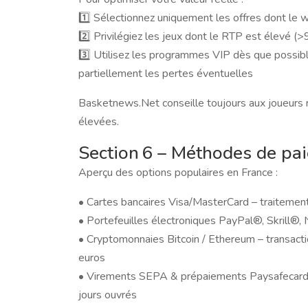
1️⃣ Sélectionnez uniquement les offres dont le w
2️⃣ Privilégiez les jeux dont le RTP est élevé 
3️⃣ Utilisez les programmes VIP dès que possib
partiellement les pertes éventuelles
Basketnews.Net conseille toujours aux joueurs r
élevées.
Section 6 – Méthodes de pa
Aperçu des options populaires en France :
• Cartes bancaires Visa/MasterCard – traitement
• Portefeuilles électroniques PayPal®, Skrill®,
• Cryptomonnaies Bitcoin / Ethereum – transactio
euros
• Virements SEPA & prépaiements Paysafecard® – 
jours ouvrés