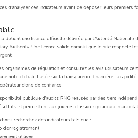
d’analyser ces indicateurs avant de déposer leurs premiers fond
iable
o détient une licence officielle délivrée par l’Autorité Nationale 
ory Authority. Une licence valide garantit que le site respecte 
argent.
es organismes de régulation et consultez les avis utilisateurs ce
ne note globale basée sur la transparence financière, la rapidité d
opérateur digne de confiance.
disponibilité publique d’audits RNG réalisés par des tiers indé
s résultats et permettent aux joueurs d’assurer qu’aucune manipula
hoisi, recherchez des indicateurs tels que :
ro d’enregistrement
aiement utilisés