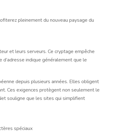
 profiterez pleinement du nouveau paysage du
ateur et leurs serveurs. Ce cryptage empêche
rre d’adresse indique généralement que le
éenne depuis plusieurs années. Elles obligent
portant. Ces exigences protègent non seulement le
Net souligne que les sites qui simplifient
actères spéciaux