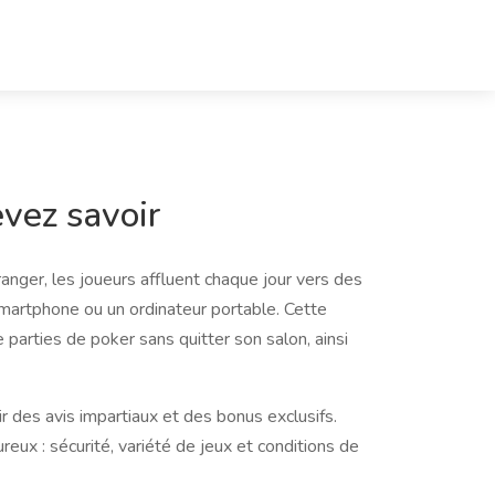
evez savoir
nger, les joueurs affluent chaque jour vers des
martphone ou un ordinateur portable. Cette
parties de poker sans quitter son salon, ainsi
ir des avis impartiaux et des bonus exclusifs.
ux : sécurité, variété de jeux et conditions de