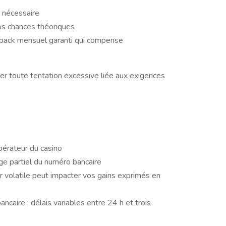
e nécessaire
vos chances théoriques
hback mensuel garanti qui compense
er toute tentation excessive liée aux exigences
pérateur du casino
ge partiel du numéro bancaire
r volatile peut impacter vos gains exprimés en
aire ; délais variables entre 24 h et trois