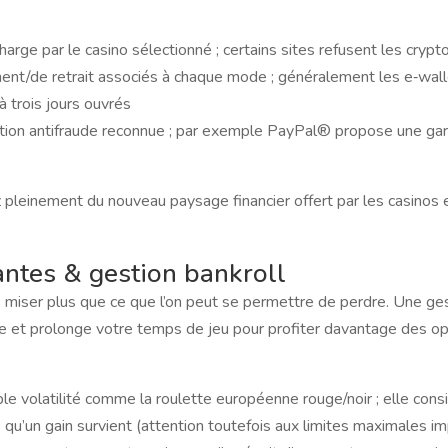
charge par le casino sélectionné ; certains sites refusent les cry
ent/de retrait associés à chaque mode ; généralement les e‑wall
 trois jours ouvrés
ection antifraude reconnue ; par exemple PayPal® propose une gara
pleinement du nouveau paysage financier offert par les casinos 
antes & gestion bankroll
 miser plus que ce que l’on peut se permettre de perdre. Une ges
 et prolonge votre temps de jeu pour profiter davantage des oppo
e volatilité comme la roulette européenne rouge/noir ; elle cons
qu’un gain survient (attention toutefois aux limites maximales im