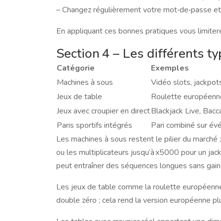
– Changez régulièrement votre mot‑de‑passe et é
En appliquant ces bonnes pratiques vous limitere
Section 4 – Les différents t
Catégorie
Exemples
Machines à sous
Vidéo slots, jackpot
Jeux de table
Roulette européenne
Jeux avec croupier en direct
Blackjack Live, Bacc
Paris sportifs intégrés
Pari combiné sur é
Les machines à sous restent le pilier du marché 
ou les multiplicateurs jusqu’à x5000 pour un jac
peut entraîner des séquences longues sans gain s
Les jeux de table comme la roulette européenne
double zéro ; cela rend la version européenne pl