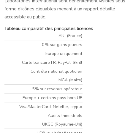
Laboratories International sont généralement visibles sous
forme d’icônes cliquables menant à un rapport détaillé
accessible au public.
Tableau comparatif des principales licences
ANJ (France)
0 % sur gains joueurs
Europe uniquement
Carte bancaire FR, PayPal, Skrill
Contrôle national quotidien
MGA (Malte)
5 % sur revenus opérateur
Europe + certains pays hors UE
Visa/MasterCard, Neteller, crypto
Audits trimestriels
UKGC (Royaume‑Uni)