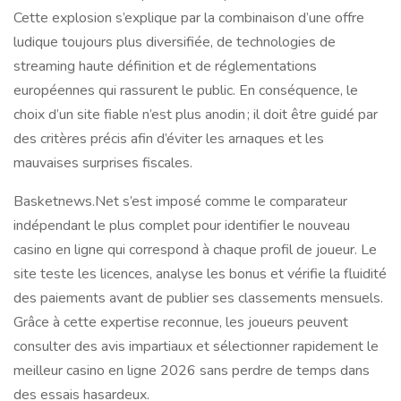
Cette explosion s’explique par la combinaison d’une offre
ludique toujours plus diversifiée, de technologies de
streaming haute définition et de réglementations
européennes qui rassurent le public. En conséquence, le
choix d’un site fiable n’est plus anodin ; il doit être guidé par
des critères précis afin d’éviter les arnaques et les
mauvaises surprises fiscales.
Basketnews.Net s’est imposé comme le comparateur
indépendant le plus complet pour identifier le
nouveau
casino en ligne
qui correspond à chaque profil de joueur. Le
site teste les licences, analyse les bonus et vérifie la fluidité
des paiements avant de publier ses classements mensuels.
Grâce à cette expertise reconnue, les joueurs peuvent
consulter des avis impartiaux et sélectionner rapidement le
meilleur casino en ligne 2026 sans perdre de temps dans
des essais hasardeux.