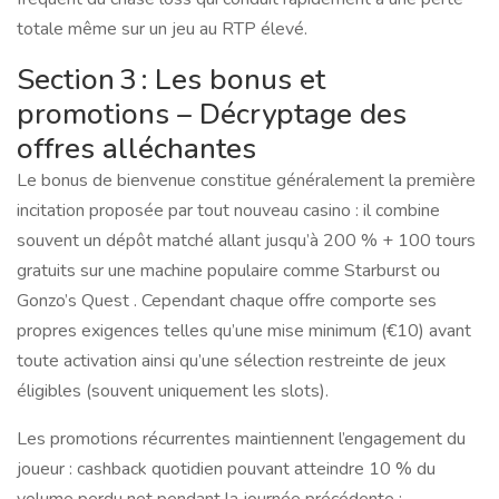
totale même sur un jeu au RTP élevé.
Section 3 : Les bonus et
promotions – Décryptage des
offres alléchantes
Le bonus de bienvenue constitue généralement la première
incitation proposée par tout nouveau casino : il combine
souvent un dépôt matché allant jusqu’à 200 % + 100 tours
gratuits sur une machine populaire comme Starburst ou
Gonzo’s Quest . Cependant chaque offre comporte ses
propres exigences telles qu’une mise minimum (€10) avant
toute activation ainsi qu’une sélection restreinte de jeux
éligibles (souvent uniquement les slots).
Les promotions récurrentes maintiennent l’engagement du
joueur : cashback quotidien pouvant atteindre 10 % du