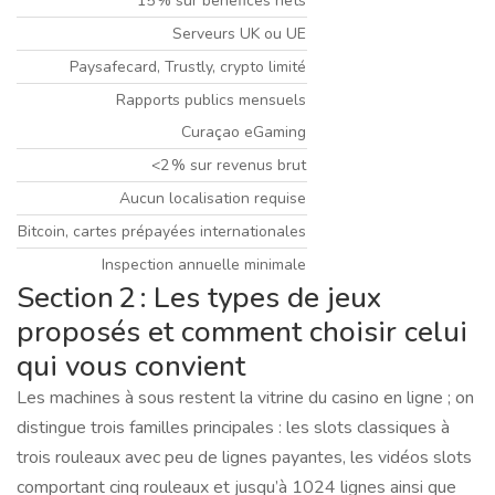
15 % sur bénéfices nets
Serveurs UK ou UE
Paysafecard, Trustly, crypto limité
Rapports publics mensuels
Curaçao eGaming
<2 % sur revenus brut
Aucun localisation requise
Bitcoin, cartes prépayées internationales
Inspection annuelle minimale
Section 2 : Les types de jeux
proposés et comment choisir celui
qui vous convient
Les machines à sous restent la vitrine du casino en ligne ; on
distingue trois familles principales : les slots classiques à
trois rouleaux avec peu de lignes payantes, les vidéos slots
comportant cinq rouleaux et jusqu’à 1024 lignes ainsi que