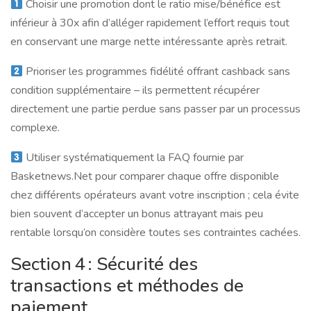
Choisir une promotion dont le ratio mise/bénéfice est
inférieur à 30x afin d’alléger rapidement l’effort requis tout
en conservant une marge nette intéressante après retrait.
Prioriser les programmes fidélité offrant cashback sans
condition supplémentaire – ils permettent récupérer
directement une partie perdue sans passer par un processus
complexe.
Utiliser systématiquement la FAQ fournie par
Basketnews.Net pour comparer chaque offre disponible
chez différents opérateurs avant votre inscription ; cela évite
bien souvent d’accepter un bonus attrayant mais peu
rentable lorsqu’on considère toutes ses contraintes cachées.
Section 4 : Sécurité des
transactions et méthodes de
paiement