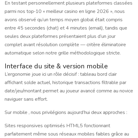
En testant personnellement plusieurs plateformes classées
parmi nos top‑10 « meilleur casino en ligne 2026 », nous
avons observé qu’un temps moyen global était compris
entre 45 secondes (chat) et 4 minutes (email), tandis que
seules deux plateformes présentaient plus d’un jour
complet avant résolution complète — critère éliminatoire
automatique selon notre grille méthodologique stricte.
Interface du site & version mobile
L’ergonomie joue ici un rôle décisif : tableau bord clair
affichant solde actuel, historique transactions filtrable par
date/jeu/montant permet au joueur avancé comme au novice
naviguer sans effort.
Sur mobile , nous privilégions aujourd’hui deux approches :
Sites responsives optimisés HTML5 fonctionnant
parfaitement même sous réseaux mobiles faibles grâce au