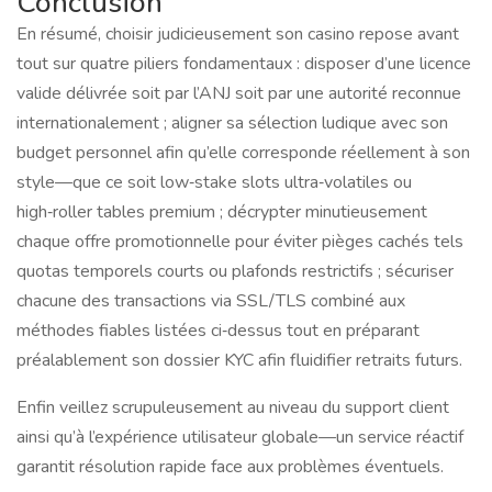
Conclusion
En résumé, choisir judicieusement son casino repose avant
tout sur quatre piliers fondamentaux : disposer d’une licence
valide délivrée soit par l’ANJ soit par une autorité reconnue
internationalement ; aligner sa sélection ludique avec son
budget personnel afin qu’elle corresponde réellement à son
style—que ce soit low‑stake slots ultra‑volatiles ou
high‑roller tables premium ; décrypter minutieusement
chaque offre promotionnelle pour éviter pièges cachés tels
quotas temporels courts ou plafonds restrictifs ; sécuriser
chacune des transactions via SSL/TLS combiné aux
méthodes fiables listées ci‑dessus tout en préparant
préalablement son dossier KYC afin fluidifier retraits futurs.
Enfin veillez scrupuleusement au niveau du support client
ainsi qu’à l’expérience utilisateur globale—un service réactif
garantit résolution rapide face aux problèmes éventuels.