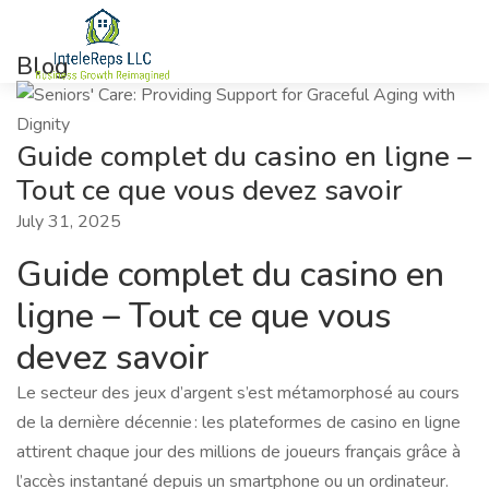
Blog
Guide complet du casino en ligne –
Tout ce que vous devez savoir
July 31, 2025
Guide complet du casino en
ligne – Tout ce que vous
devez savoir
Le secteur des jeux d’argent s’est métamorphosé au cours
de la dernière décennie : les plateformes de casino en ligne
attirent chaque jour des millions de joueurs français grâce à
l’accès instantané depuis un smartphone ou un ordinateur.