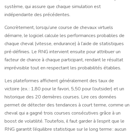
système, qui assure que chaque simulation est
indépendante des précédentes.
Concrètement, lorsqu’une course de chevaux virtuels
démarre, le logiciel calcule les performances probables de
chaque cheval (vitesse, endurance) à l’aide de statistiques
pré‑définies. Le RNG intervient ensuite pour attribuer un
facteur de chance à chaque participant, rendant le résultat
imprévisible tout en respectant les probabilités établies.
Les plateformes affichent généralement des taux de
victoire (ex. : 1,80 pour le favori, 5,50 pour l’outsider) et un
historique des 20 dernières courses. Lire ces données
permet de détecter des tendances à court terme, comme un
cheval qui a gagné trois courses consécutives grâce à un
boost de volatilité. Toutefois, il faut garder à l’esprit que le
RNG garantit l’équilibre statistique sur le long terme : aucun