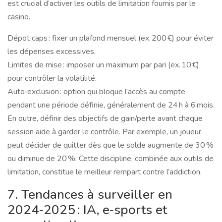
est crucial d’activer les outils de limitation fournis par le
casino.
Dépot caps : fixer un plafond mensuel (ex. 200 €) pour éviter
les dépenses excessives.
Limites de mise : imposer un maximum par pari (ex. 10 €)
pour contrôler la volatilité.
Auto‑exclusion : option qui bloque l’accès au compte
pendant une période définie, généralement de 24 h à 6 mois.
En outre, définir des objectifs de gain/perte avant chaque
session aide à garder le contrôle. Par exemple, un joueur
peut décider de quitter dès que le solde augmente de 30 %
ou diminue de 20 %. Cette discipline, combinée aux outils de
limitation, constitue le meilleur rempart contre l’addiction.
7. Tendances à surveiller en
2024‑2025 : IA, e‑sports et