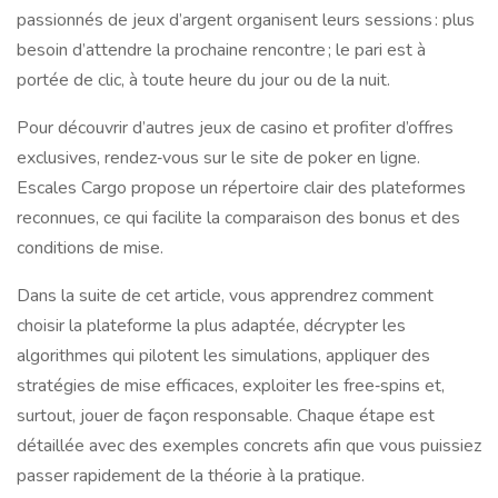
passionnés de jeux d’argent organisent leurs sessions : plus
besoin d’attendre la prochaine rencontre ; le pari est à
portée de clic, à toute heure du jour ou de la nuit.
Pour découvrir d’autres jeux de casino et profiter d’offres
exclusives, rendez‑vous sur le
site de poker en ligne
.
Escales Cargo propose un répertoire clair des plateformes
reconnues, ce qui facilite la comparaison des bonus et des
conditions de mise.
Dans la suite de cet article, vous apprendrez comment
choisir la plateforme la plus adaptée, décrypter les
algorithmes qui pilotent les simulations, appliquer des
stratégies de mise efficaces, exploiter les free‑spins et,
surtout, jouer de façon responsable. Chaque étape est
détaillée avec des exemples concrets afin que vous puissiez
passer rapidement de la théorie à la pratique.