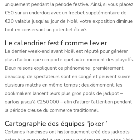
uniquement pendant la période festive. Ainsi, si vous placez
€50 sur un underdog avec un freebet supplémentaire de
€20 valable jusqu’au jour de Noël, votre exposition diminue
tout en conservant un potentiel élevé.
Le calendrier festif comme levier
Le dernier week‑end avant Noël est réputé pour générer
plus d’action que n’importe quel autre moment des playoffs.
Deux raisons expliquent ce phénomène : premièrement,
beaucoup de spectateurs sont en congé et peuvent suivre
plusieurs matchs en même temps ; deuxièmement, les
bookmakers lancent leurs plus gros pools de jackpot –
parfois jusqu’à €250 000 – afin d’attirer l’attention pendant
la période creuse du commerce traditionnel.
Cartographie des équipes “joker”
Certaines franchises ont historiquement créé des jackpots