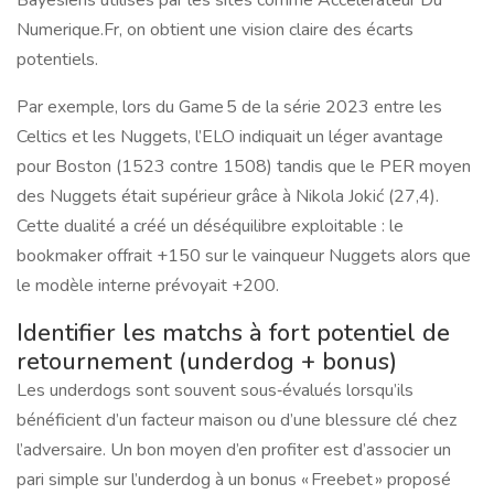
Bayésiens utilisés par les sites comme Accelerateur Du
Numerique.Fr, on obtient une vision claire des écarts
potentiels.
Par exemple, lors du Game 5 de la série 2023 entre les
Celtics et les Nuggets, l’ELO indiquait un léger avantage
pour Boston (1523 contre 1508) tandis que le PER moyen
des Nuggets était supérieur grâce à Nikola Jokić (27,4).
Cette dualité a créé un déséquilibre exploitable : le
bookmaker offrait +150 sur le vainqueur Nuggets alors que
le modèle interne prévoyait +200.
Identifier les matchs à fort potentiel de
retournement (underdog + bonus)
Les underdogs sont souvent sous‑évalués lorsqu’ils
bénéficient d’un facteur maison ou d’une blessure clé chez
l’adversaire. Un bon moyen d’en profiter est d’associer un
pari simple sur l’underdog à un bonus « Freebet » proposé