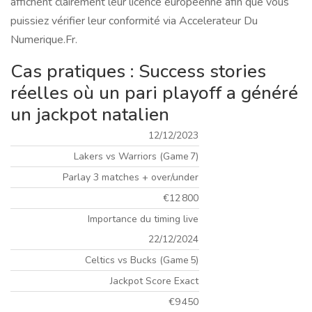
affichent clairement leur licence européenne afin que vous
puissiez vérifier leur conformité via Accelerateur Du
Numerique.Fr.
Cas pratiques : Success stories
réelles où un pari playoff a généré
un jackpot natalien
12/12/2023
Lakers vs Warriors (Game 7)
Parlay 3 matches + over/under
€12 800
Importance du timing live
22/12/2024
Celtics vs Bucks (Game 5)
Jackpot Score Exact
€9 450