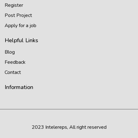
Register
Post Project
Apply for a job
Helpful Links
Blog
Feedback
Contact
Information
2023 Intelereps, All right reserved